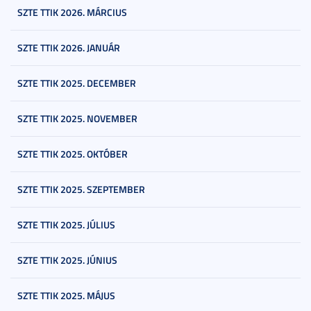
SZTE TTIK 2026. MÁRCIUS
SZTE TTIK 2026. JANUÁR
SZTE TTIK 2025. DECEMBER
SZTE TTIK 2025. NOVEMBER
SZTE TTIK 2025. OKTÓBER
SZTE TTIK 2025. SZEPTEMBER
SZTE TTIK 2025. JÚLIUS
SZTE TTIK 2025. JÚNIUS
SZTE TTIK 2025. MÁJUS