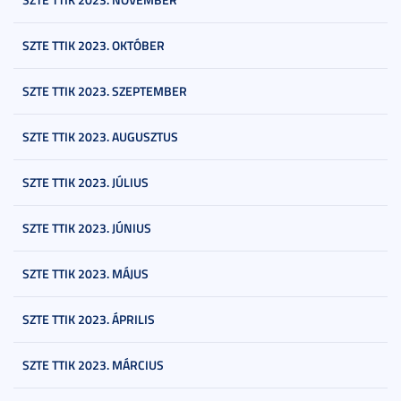
SZTE TTIK 2023. OKTÓBER
SZTE TTIK 2023. SZEPTEMBER
SZTE TTIK 2023. AUGUSZTUS
SZTE TTIK 2023. JÚLIUS
SZTE TTIK 2023. JÚNIUS
SZTE TTIK 2023. MÁJUS
SZTE TTIK 2023. ÁPRILIS
SZTE TTIK 2023. MÁRCIUS