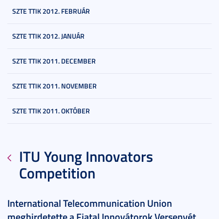
SZTE TTIK 2012. FEBRUÁR
SZTE TTIK 2012. JANUÁR
SZTE TTIK 2011. DECEMBER
SZTE TTIK 2011. NOVEMBER
SZTE TTIK 2011. OKTÓBER
ITU Young Innovators
Competition
International Telecommunication Union
meghirdetette a Fiatal Innovátorok Versenyét