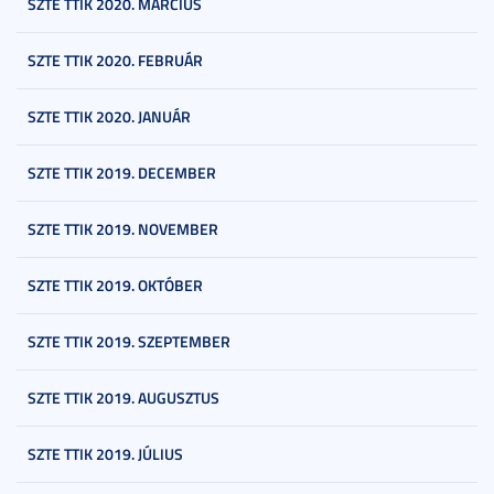
SZTE TTIK 2020. MÁRCIUS
SZTE TTIK 2020. FEBRUÁR
SZTE TTIK 2020. JANUÁR
SZTE TTIK 2019. DECEMBER
SZTE TTIK 2019. NOVEMBER
SZTE TTIK 2019. OKTÓBER
SZTE TTIK 2019. SZEPTEMBER
SZTE TTIK 2019. AUGUSZTUS
SZTE TTIK 2019. JÚLIUS