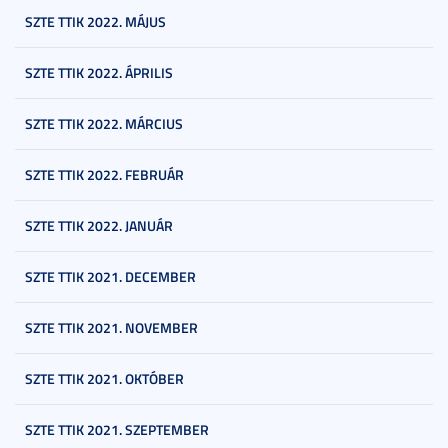
SZTE TTIK 2022. MÁJUS
SZTE TTIK 2022. ÁPRILIS
SZTE TTIK 2022. MÁRCIUS
SZTE TTIK 2022. FEBRUÁR
SZTE TTIK 2022. JANUÁR
SZTE TTIK 2021. DECEMBER
SZTE TTIK 2021. NOVEMBER
SZTE TTIK 2021. OKTÓBER
SZTE TTIK 2021. SZEPTEMBER