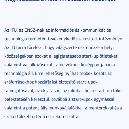
Az ITU, az ENSZ-nek az információs és kommunikációs
technológia területén tevékenykedő szakosított intézménye.
Az ITU arra törekszi, hogy világszerte ösztönözze a helyi
közösségekben azokat a legígéretesebb start-up ötleteket,
valamint vállalkozásokat , amelyeknek középpontjában a
technológia áll. Erre lehetőség nyílhat többek között az
erőforrásokhoz hozzáférést biztosító start-upok
támogatásával, az oktatáson, az inkubáción, a start-up tőke
befektetésén keresztül, továbbá a start-upok egymással,
valamint a potenciális munkavállalókkal, a mentorokkal és a
szakértőkkel történő összekötése által.