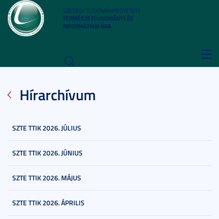
SZEGEDI TUDOMÁNYEGYETEM
TERMÉSZETTUDOMÁNYI ÉS
INFORMATIKAI KAR
Toggl
navig
Hírarchívum
SZTE TTIK 2026. JÚLIUS
SZTE TTIK 2026. JÚNIUS
SZTE TTIK 2026. MÁJUS
SZTE TTIK 2026. ÁPRILIS