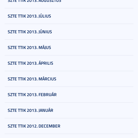
SZTE TTIK 2013. AUGUSZTUS
SZTE TTIK 2013. JÚLIUS
SZTE TTIK 2013. JÚNIUS
SZTE TTIK 2013. MÁJUS
SZTE TTIK 2013. ÁPRILIS
SZTE TTIK 2013. MÁRCIUS
SZTE TTIK 2013. FEBRUÁR
SZTE TTIK 2013. JANUÁR
SZTE TTIK 2012. DECEMBER