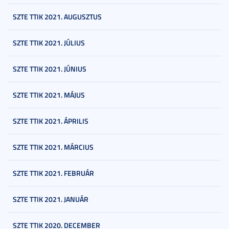
SZTE TTIK 2021. AUGUSZTUS
SZTE TTIK 2021. JÚLIUS
SZTE TTIK 2021. JÚNIUS
SZTE TTIK 2021. MÁJUS
SZTE TTIK 2021. ÁPRILIS
SZTE TTIK 2021. MÁRCIUS
SZTE TTIK 2021. FEBRUÁR
SZTE TTIK 2021. JANUÁR
SZTE TTIK 2020. DECEMBER