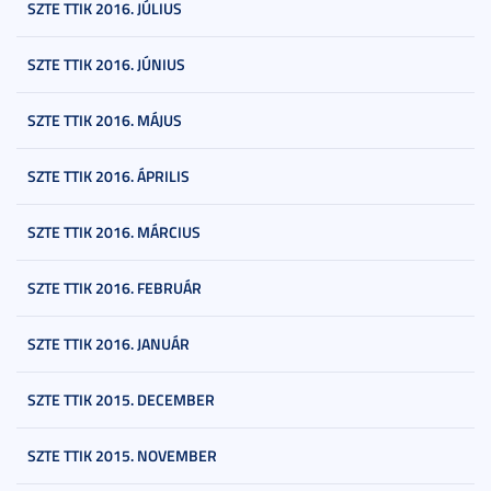
SZTE TTIK 2016. JÚLIUS
SZTE TTIK 2016. JÚNIUS
SZTE TTIK 2016. MÁJUS
SZTE TTIK 2016. ÁPRILIS
SZTE TTIK 2016. MÁRCIUS
SZTE TTIK 2016. FEBRUÁR
SZTE TTIK 2016. JANUÁR
SZTE TTIK 2015. DECEMBER
SZTE TTIK 2015. NOVEMBER