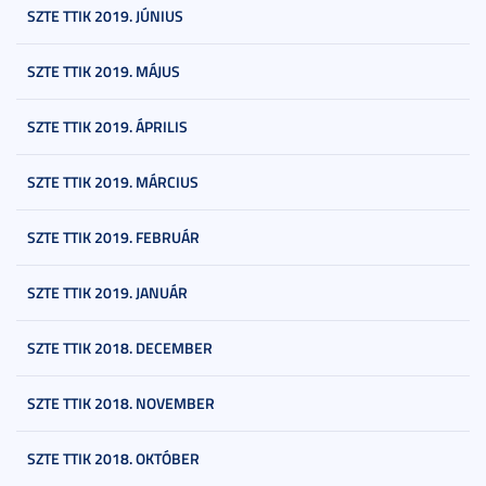
SZTE TTIK 2019. JÚNIUS
SZTE TTIK 2019. MÁJUS
SZTE TTIK 2019. ÁPRILIS
SZTE TTIK 2019. MÁRCIUS
SZTE TTIK 2019. FEBRUÁR
SZTE TTIK 2019. JANUÁR
SZTE TTIK 2018. DECEMBER
SZTE TTIK 2018. NOVEMBER
SZTE TTIK 2018. OKTÓBER