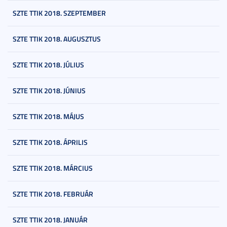
SZTE TTIK 2018. SZEPTEMBER
SZTE TTIK 2018. AUGUSZTUS
SZTE TTIK 2018. JÚLIUS
SZTE TTIK 2018. JÚNIUS
SZTE TTIK 2018. MÁJUS
SZTE TTIK 2018. ÁPRILIS
SZTE TTIK 2018. MÁRCIUS
SZTE TTIK 2018. FEBRUÁR
SZTE TTIK 2018. JANUÁR