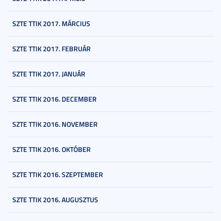
SZTE TTIK 2017. MÁRCIUS
SZTE TTIK 2017. FEBRUÁR
SZTE TTIK 2017. JANUÁR
SZTE TTIK 2016. DECEMBER
SZTE TTIK 2016. NOVEMBER
SZTE TTIK 2016. OKTÓBER
SZTE TTIK 2016. SZEPTEMBER
SZTE TTIK 2016. AUGUSZTUS