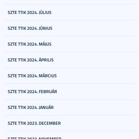
SZTE TTIK 2024. JÚLIUS
SZTE TTIK 2024. JÚNIUS
SZTE TTIK 2024. MÁJUS
SZTE TTIK 2024. ÁPRILIS
SZTE TTIK 2024. MÁRCIUS
SZTE TTIK 2024. FEBRUÁR
SZTE TTIK 2024. JANUÁR
SZTE TTIK 2023. DECEMBER
SZTE TTIK 2023. NOVEMBER