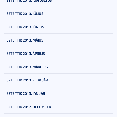
SZTE TTIK 2013. AUGUSZTUS
SZTE TTIK 2013. JÚLIUS
SZTE TTIK 2013. JÚNIUS
SZTE TTIK 2013. MÁJUS
SZTE TTIK 2013. ÁPRILIS
SZTE TTIK 2013. MÁRCIUS
SZTE TTIK 2013. FEBRUÁR
SZTE TTIK 2013. JANUÁR
SZTE TTIK 2012. DECEMBER