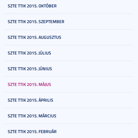
SZTE TTIK 2015. OKTÓBER
SZTE TTIK 2015. SZEPTEMBER
SZTE TTIK 2015. AUGUSZTUS
SZTE TTIK 2015. JÚLIUS
SZTE TTIK 2015. JÚNIUS
SZTE TTIK 2015. MÁJUS
SZTE TTIK 2015. ÁPRILIS
SZTE TTIK 2015. MÁRCIUS
SZTE TTIK 2015. FEBRUÁR