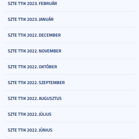
SZTE TTIK 2023. FEBRUÁR
SZTE TTIK 2023. JANUÁR
SZTE TTIK 2022. DECEMBER
SZTE TTIK 2022. NOVEMBER
SZTE TTIK 2022. OKTÓBER
SZTE TTIK 2022. SZEPTEMBER
SZTE TTIK 2022. AUGUSZTUS
SZTE TTIK 2022. JÚLIUS
SZTE TTIK 2022. JÚNIUS