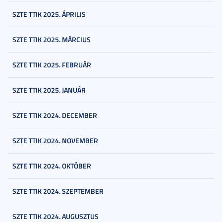
SZTE TTIK 2025. ÁPRILIS
SZTE TTIK 2025. MÁRCIUS
SZTE TTIK 2025. FEBRUÁR
SZTE TTIK 2025. JANUÁR
SZTE TTIK 2024. DECEMBER
SZTE TTIK 2024. NOVEMBER
SZTE TTIK 2024. OKTÓBER
SZTE TTIK 2024. SZEPTEMBER
SZTE TTIK 2024. AUGUSZTUS