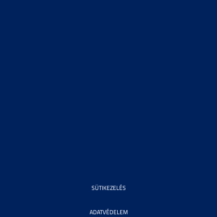
SÜTIKEZELÉS
ADATVÉDELEM