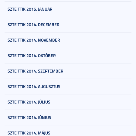
SZTE TTIK 2015. JANUÁR
SZTE TTIK 2014. DECEMBER
SZTE TTIK 2014. NOVEMBER
SZTE TTIK 2014. OKTÓBER
SZTE TTIK 2014. SZEPTEMBER
SZTE TTIK 2014. AUGUSZTUS
SZTE TTIK 2014. JÚLIUS
SZTE TTIK 2014. JÚNIUS
SZTE TTIK 2014. MÁJUS