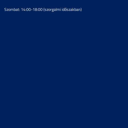
Szombat: 14:00-18:00 (szorgalmi időszakban)