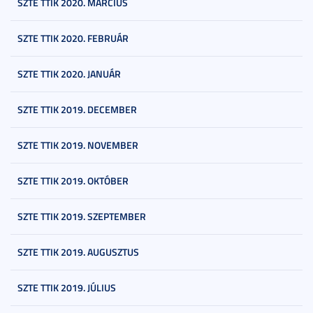
SZTE TTIK 2020. MÁRCIUS
SZTE TTIK 2020. FEBRUÁR
SZTE TTIK 2020. JANUÁR
SZTE TTIK 2019. DECEMBER
SZTE TTIK 2019. NOVEMBER
SZTE TTIK 2019. OKTÓBER
SZTE TTIK 2019. SZEPTEMBER
SZTE TTIK 2019. AUGUSZTUS
SZTE TTIK 2019. JÚLIUS