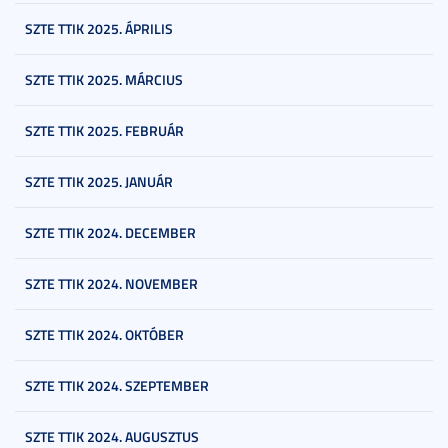
SZTE TTIK 2025. ÁPRILIS
SZTE TTIK 2025. MÁRCIUS
SZTE TTIK 2025. FEBRUÁR
SZTE TTIK 2025. JANUÁR
SZTE TTIK 2024. DECEMBER
SZTE TTIK 2024. NOVEMBER
SZTE TTIK 2024. OKTÓBER
SZTE TTIK 2024. SZEPTEMBER
SZTE TTIK 2024. AUGUSZTUS