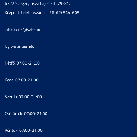
6722 Szeged, Tisza Lajos krt. 79-81.
Központi telefonszám: (+36-62) 544-605
info.bbmk@szte.hu
Nyitvatartási idő:
Hétfő: 07:00-21:00
Kedd: 07:00-21:00
Szerda: 07:00-21:00
Csütörtök: 07:00-21:00
Péntek: 07:00-21:00