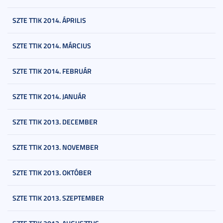
SZTE TTIK 2014. ÁPRILIS
SZTE TTIK 2014. MÁRCIUS
SZTE TTIK 2014. FEBRUÁR
SZTE TTIK 2014. JANUÁR
SZTE TTIK 2013. DECEMBER
SZTE TTIK 2013. NOVEMBER
SZTE TTIK 2013. OKTÓBER
SZTE TTIK 2013. SZEPTEMBER