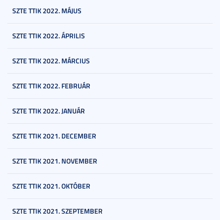
SZTE TTIK 2022. MÁJUS
SZTE TTIK 2022. ÁPRILIS
SZTE TTIK 2022. MÁRCIUS
SZTE TTIK 2022. FEBRUÁR
SZTE TTIK 2022. JANUÁR
SZTE TTIK 2021. DECEMBER
SZTE TTIK 2021. NOVEMBER
SZTE TTIK 2021. OKTÓBER
SZTE TTIK 2021. SZEPTEMBER