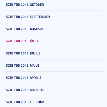
SZTE TTIK 2015. OKTÓBER
SZTE TTIK 2015. SZEPTEMBER
SZTE TTIK 2015. AUGUSZTUS
SZTE TTIK 2015. JÚLIUS
SZTE TTIK 2015. JÚNIUS
SZTE TTIK 2015. MÁJUS
SZTE TTIK 2015. ÁPRILIS
SZTE TTIK 2015. MÁRCIUS
SZTE TTIK 2015. FEBRUÁR