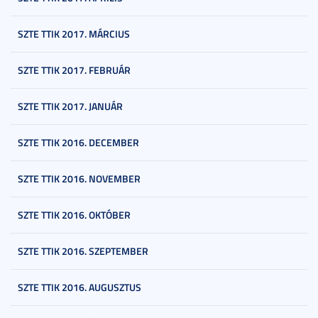
SZTE TTIK 2017. MÁRCIUS
SZTE TTIK 2017. FEBRUÁR
SZTE TTIK 2017. JANUÁR
SZTE TTIK 2016. DECEMBER
SZTE TTIK 2016. NOVEMBER
SZTE TTIK 2016. OKTÓBER
SZTE TTIK 2016. SZEPTEMBER
SZTE TTIK 2016. AUGUSZTUS