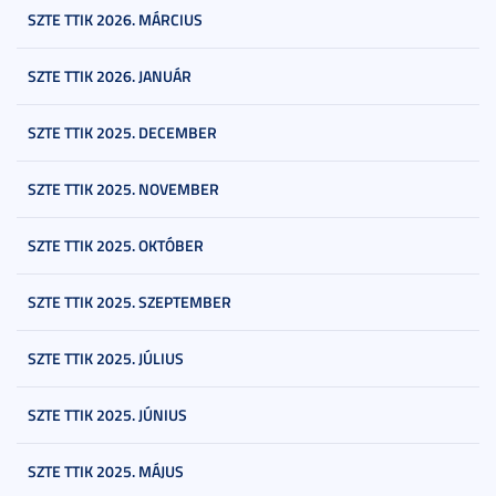
SZTE TTIK 2026. MÁRCIUS
SZTE TTIK 2026. JANUÁR
SZTE TTIK 2025. DECEMBER
SZTE TTIK 2025. NOVEMBER
SZTE TTIK 2025. OKTÓBER
SZTE TTIK 2025. SZEPTEMBER
SZTE TTIK 2025. JÚLIUS
SZTE TTIK 2025. JÚNIUS
SZTE TTIK 2025. MÁJUS