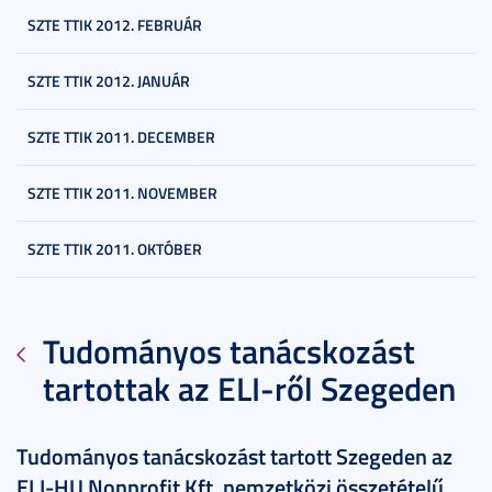
SZTE TTIK 2012. FEBRUÁR
SZTE TTIK 2012. JANUÁR
SZTE TTIK 2011. DECEMBER
SZTE TTIK 2011. NOVEMBER
SZTE TTIK 2011. OKTÓBER
Tudományos tanácskozást
tartottak az ELI-ről Szegeden
Tudományos tanácskozást tartott Szegeden az
ELI-HU Nonprofit Kft. nemzetközi összetételű