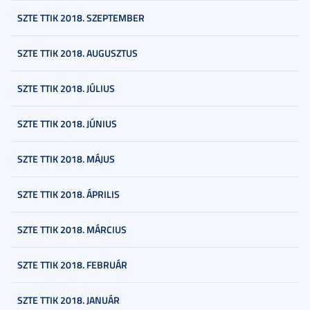
SZTE TTIK 2018. SZEPTEMBER
SZTE TTIK 2018. AUGUSZTUS
SZTE TTIK 2018. JÚLIUS
SZTE TTIK 2018. JÚNIUS
SZTE TTIK 2018. MÁJUS
SZTE TTIK 2018. ÁPRILIS
SZTE TTIK 2018. MÁRCIUS
SZTE TTIK 2018. FEBRUÁR
SZTE TTIK 2018. JANUÁR