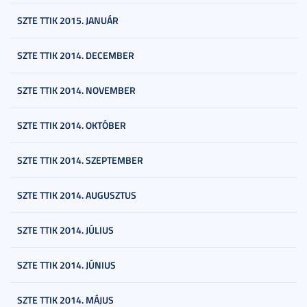
SZTE TTIK 2015. JANUÁR
SZTE TTIK 2014. DECEMBER
SZTE TTIK 2014. NOVEMBER
SZTE TTIK 2014. OKTÓBER
SZTE TTIK 2014. SZEPTEMBER
SZTE TTIK 2014. AUGUSZTUS
SZTE TTIK 2014. JÚLIUS
SZTE TTIK 2014. JÚNIUS
SZTE TTIK 2014. MÁJUS