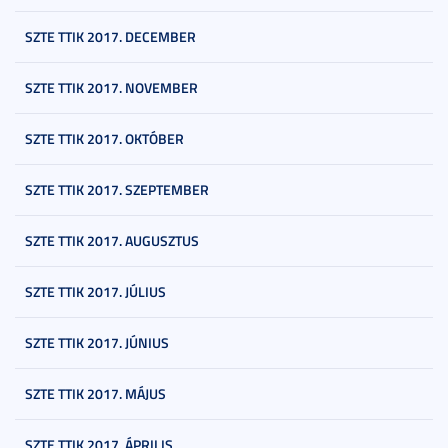
SZTE TTIK 2017. DECEMBER
SZTE TTIK 2017. NOVEMBER
SZTE TTIK 2017. OKTÓBER
SZTE TTIK 2017. SZEPTEMBER
SZTE TTIK 2017. AUGUSZTUS
SZTE TTIK 2017. JÚLIUS
SZTE TTIK 2017. JÚNIUS
SZTE TTIK 2017. MÁJUS
SZTE TTIK 2017. ÁPRILIS