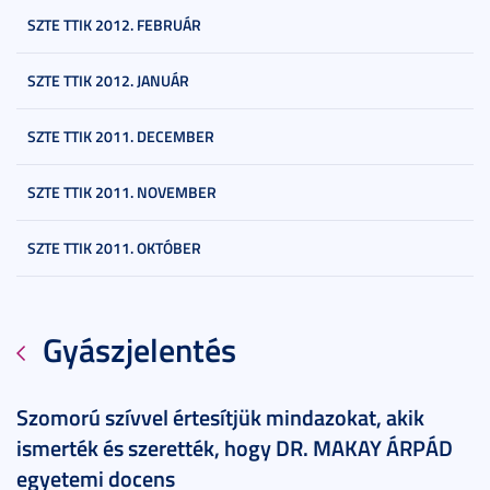
SZTE TTIK 2012. FEBRUÁR
SZTE TTIK 2012. JANUÁR
SZTE TTIK 2011. DECEMBER
SZTE TTIK 2011. NOVEMBER
SZTE TTIK 2011. OKTÓBER
Gyászjelentés
Szomorú szívvel értesítjük mindazokat, akik
ismerték és szerették, hogy DR. MAKAY ÁRPÁD
egyetemi docens