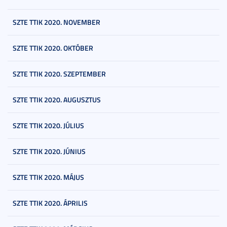
SZTE TTIK 2020. NOVEMBER
SZTE TTIK 2020. OKTÓBER
SZTE TTIK 2020. SZEPTEMBER
SZTE TTIK 2020. AUGUSZTUS
SZTE TTIK 2020. JÚLIUS
SZTE TTIK 2020. JÚNIUS
SZTE TTIK 2020. MÁJUS
SZTE TTIK 2020. ÁPRILIS