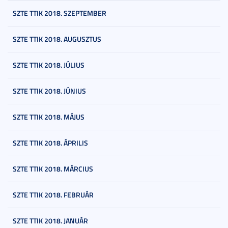
SZTE TTIK 2018. SZEPTEMBER
SZTE TTIK 2018. AUGUSZTUS
SZTE TTIK 2018. JÚLIUS
SZTE TTIK 2018. JÚNIUS
SZTE TTIK 2018. MÁJUS
SZTE TTIK 2018. ÁPRILIS
SZTE TTIK 2018. MÁRCIUS
SZTE TTIK 2018. FEBRUÁR
SZTE TTIK 2018. JANUÁR