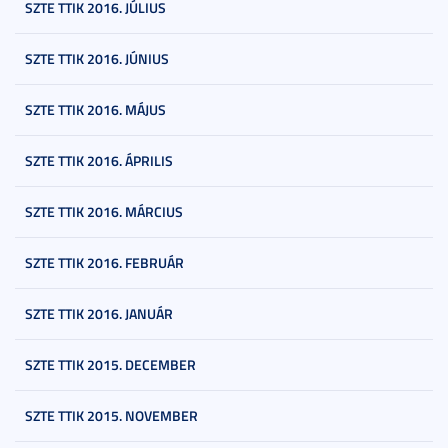
SZTE TTIK 2016. JÚLIUS
SZTE TTIK 2016. JÚNIUS
SZTE TTIK 2016. MÁJUS
SZTE TTIK 2016. ÁPRILIS
SZTE TTIK 2016. MÁRCIUS
SZTE TTIK 2016. FEBRUÁR
SZTE TTIK 2016. JANUÁR
SZTE TTIK 2015. DECEMBER
SZTE TTIK 2015. NOVEMBER