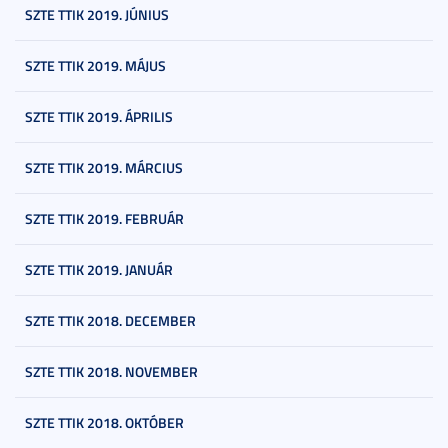
SZTE TTIK 2019. JÚNIUS
SZTE TTIK 2019. MÁJUS
SZTE TTIK 2019. ÁPRILIS
SZTE TTIK 2019. MÁRCIUS
SZTE TTIK 2019. FEBRUÁR
SZTE TTIK 2019. JANUÁR
SZTE TTIK 2018. DECEMBER
SZTE TTIK 2018. NOVEMBER
SZTE TTIK 2018. OKTÓBER