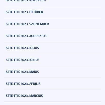
SZTE TTIK 2023. OKTÓBER
SZTE TTIK 2023. SZEPTEMBER
SZTE TTIK 2023. AUGUSZTUS
SZTE TTIK 2023. JÚLIUS
SZTE TTIK 2023. JÚNIUS
SZTE TTIK 2023. MÁJUS
SZTE TTIK 2023. ÁPRILIS
SZTE TTIK 2023. MÁRCIUS