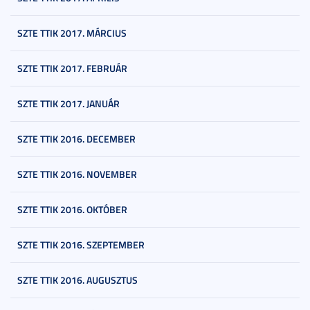
SZTE TTIK 2017. MÁRCIUS
SZTE TTIK 2017. FEBRUÁR
SZTE TTIK 2017. JANUÁR
SZTE TTIK 2016. DECEMBER
SZTE TTIK 2016. NOVEMBER
SZTE TTIK 2016. OKTÓBER
SZTE TTIK 2016. SZEPTEMBER
SZTE TTIK 2016. AUGUSZTUS