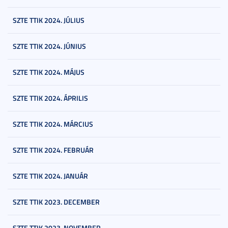
SZTE TTIK 2024. JÚLIUS
SZTE TTIK 2024. JÚNIUS
SZTE TTIK 2024. MÁJUS
SZTE TTIK 2024. ÁPRILIS
SZTE TTIK 2024. MÁRCIUS
SZTE TTIK 2024. FEBRUÁR
SZTE TTIK 2024. JANUÁR
SZTE TTIK 2023. DECEMBER
SZTE TTIK 2023. NOVEMBER