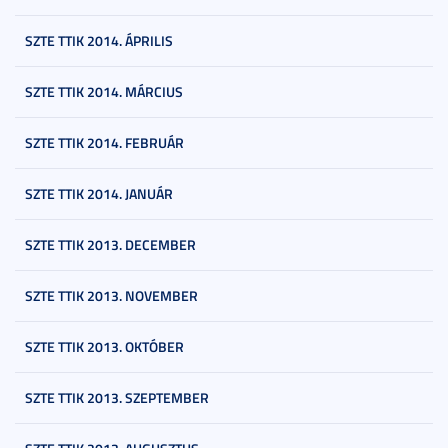
SZTE TTIK 2014. ÁPRILIS
SZTE TTIK 2014. MÁRCIUS
SZTE TTIK 2014. FEBRUÁR
SZTE TTIK 2014. JANUÁR
SZTE TTIK 2013. DECEMBER
SZTE TTIK 2013. NOVEMBER
SZTE TTIK 2013. OKTÓBER
SZTE TTIK 2013. SZEPTEMBER