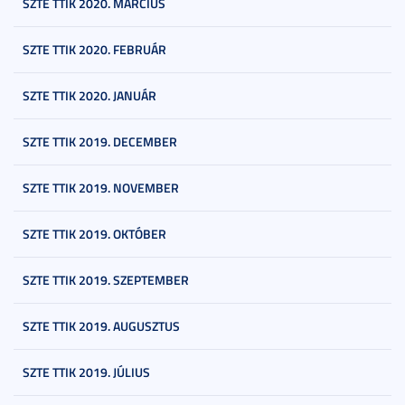
SZTE TTIK 2020. MÁRCIUS
SZTE TTIK 2020. FEBRUÁR
SZTE TTIK 2020. JANUÁR
SZTE TTIK 2019. DECEMBER
SZTE TTIK 2019. NOVEMBER
SZTE TTIK 2019. OKTÓBER
SZTE TTIK 2019. SZEPTEMBER
SZTE TTIK 2019. AUGUSZTUS
SZTE TTIK 2019. JÚLIUS