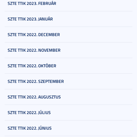
SZTE TTIK 2023. FEBRUÁR
SZTE TTIK 2023. JANUÁR
SZTE TTIK 2022. DECEMBER
SZTE TTIK 2022. NOVEMBER
SZTE TTIK 2022. OKTÓBER
SZTE TTIK 2022. SZEPTEMBER
SZTE TTIK 2022. AUGUSZTUS
SZTE TTIK 2022. JÚLIUS
SZTE TTIK 2022. JÚNIUS