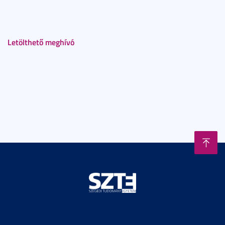
Letölthető meghívó