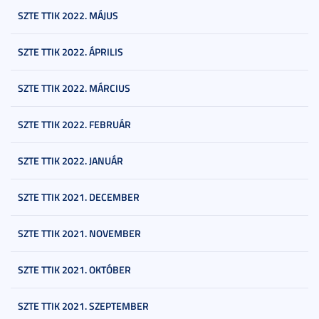
SZTE TTIK 2022. MÁJUS
SZTE TTIK 2022. ÁPRILIS
SZTE TTIK 2022. MÁRCIUS
SZTE TTIK 2022. FEBRUÁR
SZTE TTIK 2022. JANUÁR
SZTE TTIK 2021. DECEMBER
SZTE TTIK 2021. NOVEMBER
SZTE TTIK 2021. OKTÓBER
SZTE TTIK 2021. SZEPTEMBER