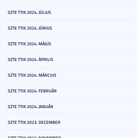
SZTE TTIK 2024. JÚLIUS
SZTE TTIK 2024. JÚNIUS
SZTE TTIK 2024. MÁJUS
SZTE TTIK 2024. ÁPRILIS
SZTE TTIK 2024. MÁRCIUS
SZTE TTIK 2024. FEBRUÁR
SZTE TTIK 2024. JANUÁR
SZTE TTIK 2023. DECEMBER
SZTE TTIK 2023. NOVEMBER