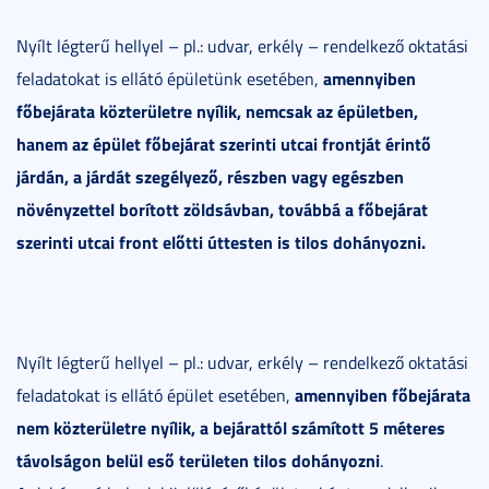
Nyílt légterű hellyel – pl.: udvar, erkély – rendelkező oktatási
amennyiben
feladatokat is ellátó épületünk esetében,
főbejárata közterületre nyílik, nemcsak az épületben,
hanem az épület főbejárat szerinti utcai frontját érintő
járdán, a járdát szegélyező, részben vagy egészben
növényzettel borított zöldsávban, továbbá a főbejárat
szerinti utcai front előtti úttesten is tilos dohányozni.
Nyílt légterű hellyel – pl.: udvar, erkély – rendelkező oktatási
amennyiben főbejárata
feladatokat is ellátó épület esetében,
nem közterületre nyílik, a bejárattól számított 5 méteres
távolságon belül eső területen tilos dohányozni
.