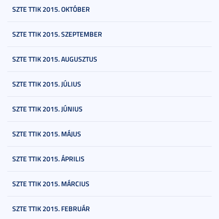
SZTE TTIK 2015. OKTÓBER
SZTE TTIK 2015. SZEPTEMBER
SZTE TTIK 2015. AUGUSZTUS
SZTE TTIK 2015. JÚLIUS
SZTE TTIK 2015. JÚNIUS
SZTE TTIK 2015. MÁJUS
SZTE TTIK 2015. ÁPRILIS
SZTE TTIK 2015. MÁRCIUS
SZTE TTIK 2015. FEBRUÁR