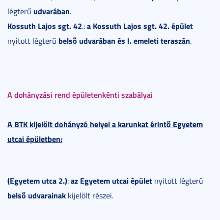
udvarában
légterű
.
Kossuth Lajos sgt. 42
a Kossuth Lajos sgt. 42. épület
.:
belső udvarában és I. emeleti teraszán
nyitott légterű
.
A dohányzási rend épületenkénti szabályai
A BTK kijelölt dohányzó helyei a karunkat érintő Egyetem
utcai épületben:
(Egyetem utca 2.)
az Egyetem utcai épület
:
nyitott légterű
belső udvarainak
kijelölt részei.