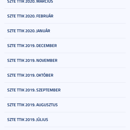
SZTE TTIK 2020. MÁRCIUS
SZTE TTIK 2020. FEBRUÁR
SZTE TTIK 2020. JANUÁR
SZTE TTIK 2019. DECEMBER
SZTE TTIK 2019. NOVEMBER
SZTE TTIK 2019. OKTÓBER
SZTE TTIK 2019. SZEPTEMBER
SZTE TTIK 2019. AUGUSZTUS
SZTE TTIK 2019. JÚLIUS