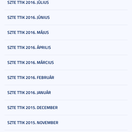
SZTE TTIK 2016. JÚLIUS
SZTE TTIK 2016. JÚNIUS
SZTE TTIK 2016. MÁJUS
SZTE TTIK 2016. ÁPRILIS
SZTE TTIK 2016. MÁRCIUS
SZTE TTIK 2016. FEBRUÁR
SZTE TTIK 2016. JANUÁR
SZTE TTIK 2015. DECEMBER
SZTE TTIK 2015. NOVEMBER