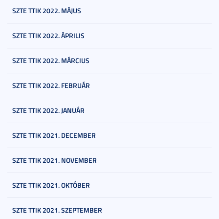
SZTE TTIK 2022. MÁJUS
SZTE TTIK 2022. ÁPRILIS
SZTE TTIK 2022. MÁRCIUS
SZTE TTIK 2022. FEBRUÁR
SZTE TTIK 2022. JANUÁR
SZTE TTIK 2021. DECEMBER
SZTE TTIK 2021. NOVEMBER
SZTE TTIK 2021. OKTÓBER
SZTE TTIK 2021. SZEPTEMBER