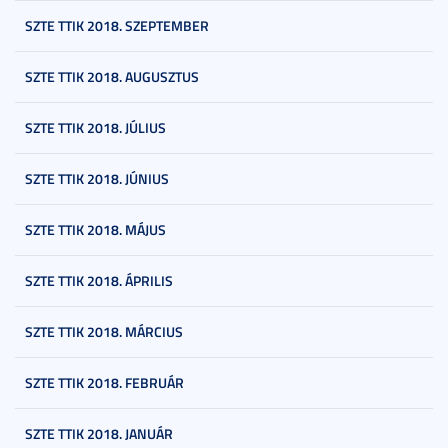
SZTE TTIK 2018. SZEPTEMBER
SZTE TTIK 2018. AUGUSZTUS
SZTE TTIK 2018. JÚLIUS
SZTE TTIK 2018. JÚNIUS
SZTE TTIK 2018. MÁJUS
SZTE TTIK 2018. ÁPRILIS
SZTE TTIK 2018. MÁRCIUS
SZTE TTIK 2018. FEBRUÁR
SZTE TTIK 2018. JANUÁR