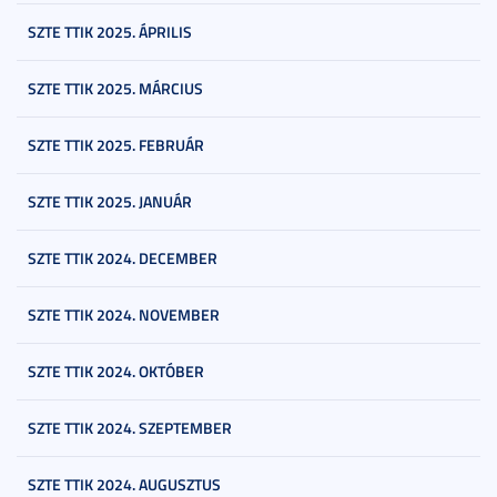
SZTE TTIK 2025. ÁPRILIS
SZTE TTIK 2025. MÁRCIUS
SZTE TTIK 2025. FEBRUÁR
SZTE TTIK 2025. JANUÁR
SZTE TTIK 2024. DECEMBER
SZTE TTIK 2024. NOVEMBER
SZTE TTIK 2024. OKTÓBER
SZTE TTIK 2024. SZEPTEMBER
SZTE TTIK 2024. AUGUSZTUS