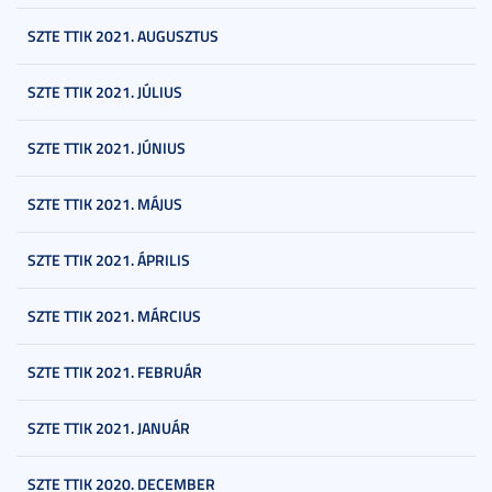
SZTE TTIK 2021. AUGUSZTUS
SZTE TTIK 2021. JÚLIUS
SZTE TTIK 2021. JÚNIUS
SZTE TTIK 2021. MÁJUS
SZTE TTIK 2021. ÁPRILIS
SZTE TTIK 2021. MÁRCIUS
SZTE TTIK 2021. FEBRUÁR
SZTE TTIK 2021. JANUÁR
SZTE TTIK 2020. DECEMBER