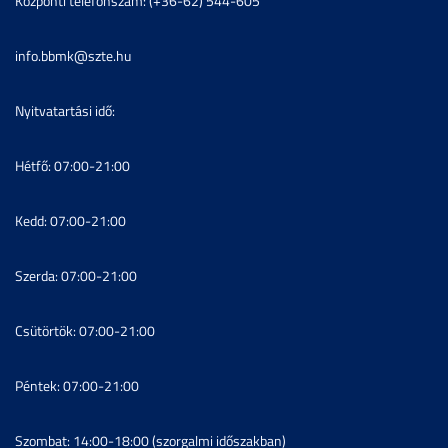
Központi telefonszám: (+36-62) 544-605
info.bbmk@szte.hu
Nyitvatartási idő:
Hétfő: 07:00-21:00
Kedd: 07:00-21:00
Szerda: 07:00-21:00
Csütörtök: 07:00-21:00
Péntek: 07:00-21:00
Szombat: 14:00-18:00 (szorgalmi időszakban)