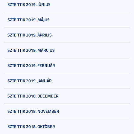
SZTE TTIK 2019. JÚNIUS
SZTE TTIK 2019. MÁJUS
SZTE TTIK 2019. ÁPRILIS
SZTE TTIK 2019. MÁRCIUS
SZTE TTIK 2019. FEBRUÁR
SZTE TTIK 2019. JANUÁR
SZTE TTIK 2018. DECEMBER
SZTE TTIK 2018. NOVEMBER
SZTE TTIK 2018. OKTÓBER