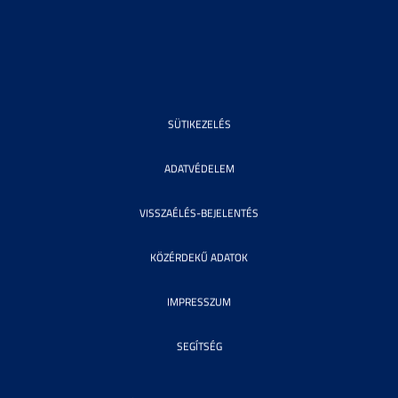
SÜTIKEZELÉS
ADATVÉDELEM
VISSZAÉLÉS-BEJELENTÉS
KÖZÉRDEKŰ ADATOK
IMPRESSZUM
SEGÍTSÉG