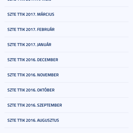
SZTE TTIK 2017. MÁRCIUS
SZTE TTIK 2017. FEBRUÁR
SZTE TTIK 2017. JANUÁR
SZTE TTIK 2016. DECEMBER
SZTE TTIK 2016. NOVEMBER
SZTE TTIK 2016. OKTÓBER
SZTE TTIK 2016. SZEPTEMBER
SZTE TTIK 2016. AUGUSZTUS