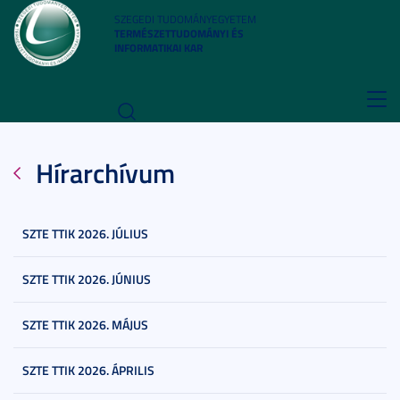
SZEGEDI TUDOMÁNYEGYETEM
TERMÉSZETTUDOMÁNYI ÉS
INFORMATIKAI KAR
Toggl
navig
Hírarchívum
SZTE TTIK 2026. JÚLIUS
SZTE TTIK 2026. JÚNIUS
SZTE TTIK 2026. MÁJUS
SZTE TTIK 2026. ÁPRILIS