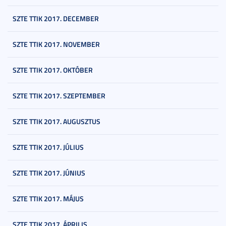
SZTE TTIK 2017. DECEMBER
SZTE TTIK 2017. NOVEMBER
SZTE TTIK 2017. OKTÓBER
SZTE TTIK 2017. SZEPTEMBER
SZTE TTIK 2017. AUGUSZTUS
SZTE TTIK 2017. JÚLIUS
SZTE TTIK 2017. JÚNIUS
SZTE TTIK 2017. MÁJUS
SZTE TTIK 2017. ÁPRILIS