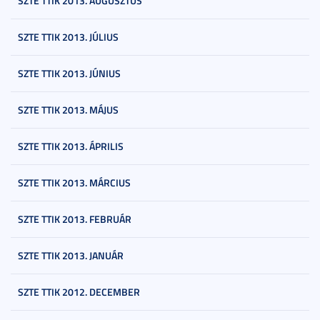
SZTE TTIK 2013. AUGUSZTUS
SZTE TTIK 2013. JÚLIUS
SZTE TTIK 2013. JÚNIUS
SZTE TTIK 2013. MÁJUS
SZTE TTIK 2013. ÁPRILIS
SZTE TTIK 2013. MÁRCIUS
SZTE TTIK 2013. FEBRUÁR
SZTE TTIK 2013. JANUÁR
SZTE TTIK 2012. DECEMBER