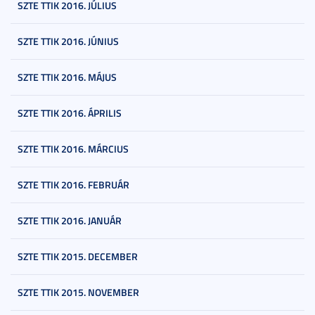
SZTE TTIK 2016. JÚLIUS
SZTE TTIK 2016. JÚNIUS
SZTE TTIK 2016. MÁJUS
SZTE TTIK 2016. ÁPRILIS
SZTE TTIK 2016. MÁRCIUS
SZTE TTIK 2016. FEBRUÁR
SZTE TTIK 2016. JANUÁR
SZTE TTIK 2015. DECEMBER
SZTE TTIK 2015. NOVEMBER