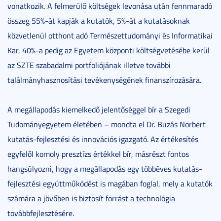
vonatkozik. A felmerülő költségek levonása után fennmaradó
összeg 55%-át kapják a kutatók, 5%-át a kutatásoknak
közvetlenül otthont adó Természettudományi és Informatikai
Kar, 40%-a pedig az Egyetem központi költségvetésébe kerül
az SZTE szabadalmi portfoliójának illetve további
találmányhasznosítási tevékenységének finanszírozására.
A megállapodás kiemelkedő jelentőséggel bír a Szegedi
Tudományegyetem életében – mondta el Dr. Buzás Norbert
kutatás-fejlesztési és innovációs igazgató. Az értékesítés
egyfelől komoly presztízs értékkel bír, másrészt fontos
hangsúlyozni, hogy a megállapodás egy többéves kutatás-
fejlesztési együttműködést is magában foglal, mely a kutatók
számára a jövőben is biztosít forrást a technológia
továbbfejlesztésére.