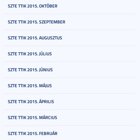
SZTE TTIK 2015. OKTÓBER
SZTE TTIK 2015. SZEPTEMBER
SZTE TTIK 2015. AUGUSZTUS
SZTE TTIK 2015. JÚLIUS
SZTE TTIK 2015. JÚNIUS
SZTE TTIK 2015. MÁJUS
SZTE TTIK 2015. ÁPRILIS
SZTE TTIK 2015. MÁRCIUS
SZTE TTIK 2015. FEBRUÁR