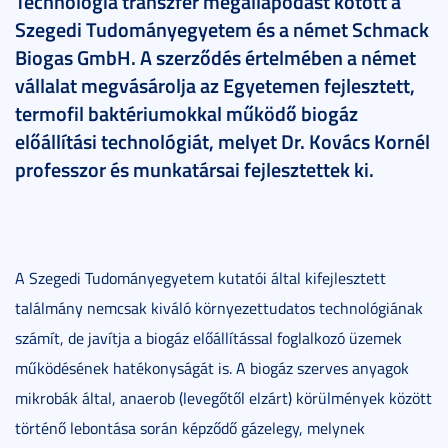
Technológia transzfer megállapodást kötött a
Szegedi Tudományegyetem és a német Schmack
Biogas GmbH. A szerződés értelmében a német
vállalat megvásárolja az Egyetemen fejlesztett,
termofil baktériumokkal működő biogáz
előállítási technológiát, melyet Dr. Kovács Kornél
professzor és munkatársai fejlesztettek ki.
A Szegedi Tudományegyetem kutatói által kifejlesztett
találmány nemcsak kiváló környezettudatos technológiának
számít, de javítja a biogáz előállítással foglalkozó üzemek
működésének hatékonyságát is. A biogáz szerves anyagok
mikrobák által, anaerob (levegőtől elzárt) körülmények között
történő lebontása során képződő gázelegy, melynek