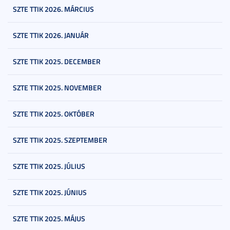
SZTE TTIK 2026. MÁRCIUS
SZTE TTIK 2026. JANUÁR
SZTE TTIK 2025. DECEMBER
SZTE TTIK 2025. NOVEMBER
SZTE TTIK 2025. OKTÓBER
SZTE TTIK 2025. SZEPTEMBER
SZTE TTIK 2025. JÚLIUS
SZTE TTIK 2025. JÚNIUS
SZTE TTIK 2025. MÁJUS