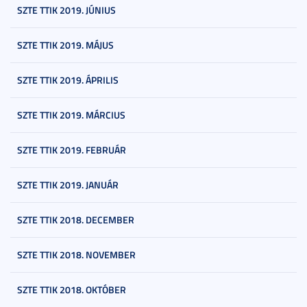
SZTE TTIK 2019. JÚNIUS
SZTE TTIK 2019. MÁJUS
SZTE TTIK 2019. ÁPRILIS
SZTE TTIK 2019. MÁRCIUS
SZTE TTIK 2019. FEBRUÁR
SZTE TTIK 2019. JANUÁR
SZTE TTIK 2018. DECEMBER
SZTE TTIK 2018. NOVEMBER
SZTE TTIK 2018. OKTÓBER