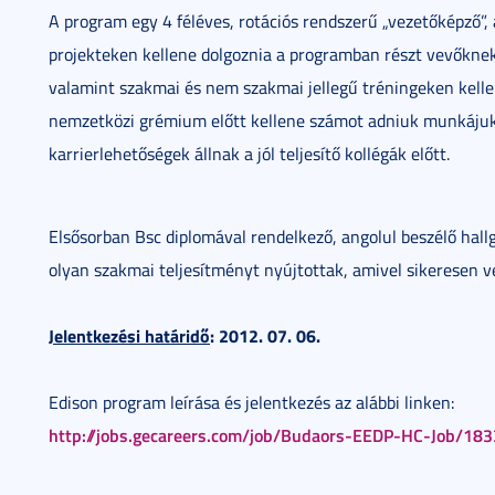
A program egy 4 féléves, rotációs rendszerű „vezetőképző”, a
projekteken kellene dolgoznia a programban részt vevőknek, 
valamint szakmai és nem szakmai jellegű tréningeken kellen
nemzetközi grémium előtt kellene számot adniuk munkájukr
karrierlehetőségek állnak a jól teljesítő kollégák előtt.
Elsősorban Bsc diplomával rendelkező, angolul beszélő hallg
olyan szakmai teljesítményt nyújtottak, amivel sikeresen v
Jelentkezési határidő
: 2012. 07. 06.
Edison program leírása és jelentkezés az alábbi linken:
http://jobs.gecareers.com/job/Budaors-EEDP-HC-Job/18