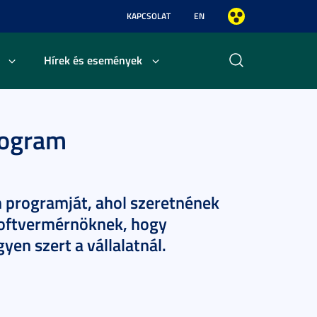
KAPCSOLAT
EN
Hírek és események
rogram
on programját, ahol szeretnének
szoftvermérnöknek, hogy
yen szert a vállalatnál.