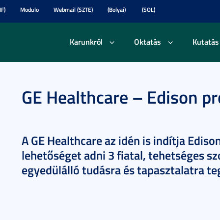
F)
Modulo
Webmail (SZTE)
(Bolyai)
(SOL)
Karunkról
Oktatás
Kutatás
GE Healthcare – Edison p
A GE Healthcare az idén is indítja Edis
lehetőséget adni 3 fiatal, tehetséges 
egyedülálló tudásra és tapasztalatra teg