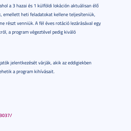
hol a 3 hazai és 1 külföldi lokáción aktuálisan élő
emellett heti feladatokat kellene teljesíteniük,
e részt venniük. A fél éves rotáció lezárásával egy
ól, a program végeztével pedig kiváló
atók jelentkezését várják, akik az eddigiekben
ehetik a program kihívásait.
33037/