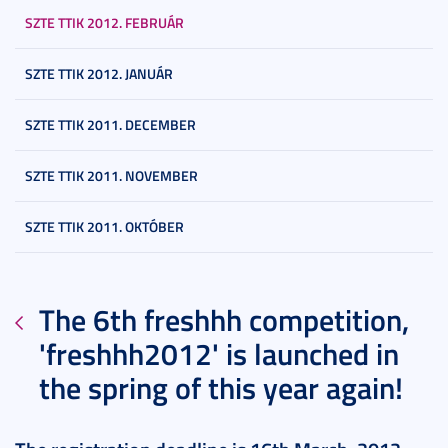
SZTE TTIK 2012. FEBRUÁR
SZTE TTIK 2012. JANUÁR
SZTE TTIK 2011. DECEMBER
SZTE TTIK 2011. NOVEMBER
SZTE TTIK 2011. OKTÓBER
The 6th freshhh competition,
'freshhh2012' is launched in
the spring of this year again!