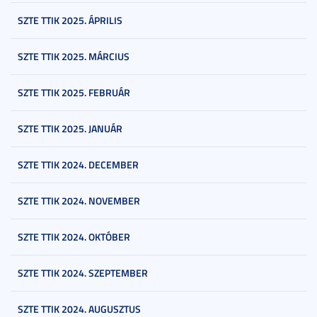
SZTE TTIK 2025. ÁPRILIS
SZTE TTIK 2025. MÁRCIUS
SZTE TTIK 2025. FEBRUÁR
SZTE TTIK 2025. JANUÁR
SZTE TTIK 2024. DECEMBER
SZTE TTIK 2024. NOVEMBER
SZTE TTIK 2024. OKTÓBER
SZTE TTIK 2024. SZEPTEMBER
SZTE TTIK 2024. AUGUSZTUS