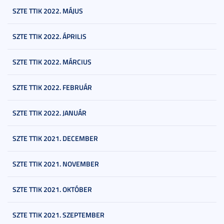
SZTE TTIK 2022. MÁJUS
SZTE TTIK 2022. ÁPRILIS
SZTE TTIK 2022. MÁRCIUS
SZTE TTIK 2022. FEBRUÁR
SZTE TTIK 2022. JANUÁR
SZTE TTIK 2021. DECEMBER
SZTE TTIK 2021. NOVEMBER
SZTE TTIK 2021. OKTÓBER
SZTE TTIK 2021. SZEPTEMBER