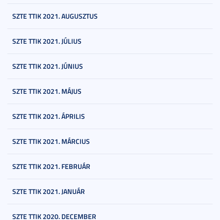
SZTE TTIK 2021. AUGUSZTUS
SZTE TTIK 2021. JÚLIUS
SZTE TTIK 2021. JÚNIUS
SZTE TTIK 2021. MÁJUS
SZTE TTIK 2021. ÁPRILIS
SZTE TTIK 2021. MÁRCIUS
SZTE TTIK 2021. FEBRUÁR
SZTE TTIK 2021. JANUÁR
SZTE TTIK 2020. DECEMBER