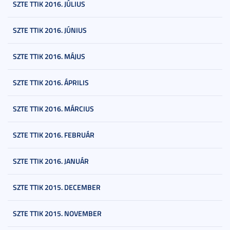
SZTE TTIK 2016. JÚLIUS
SZTE TTIK 2016. JÚNIUS
SZTE TTIK 2016. MÁJUS
SZTE TTIK 2016. ÁPRILIS
SZTE TTIK 2016. MÁRCIUS
SZTE TTIK 2016. FEBRUÁR
SZTE TTIK 2016. JANUÁR
SZTE TTIK 2015. DECEMBER
SZTE TTIK 2015. NOVEMBER