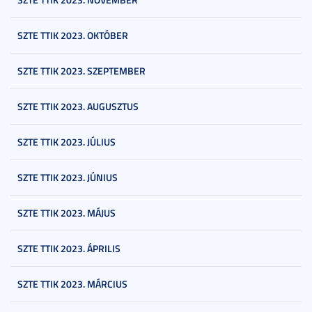
SZTE TTIK 2023. OKTÓBER
SZTE TTIK 2023. SZEPTEMBER
SZTE TTIK 2023. AUGUSZTUS
SZTE TTIK 2023. JÚLIUS
SZTE TTIK 2023. JÚNIUS
SZTE TTIK 2023. MÁJUS
SZTE TTIK 2023. ÁPRILIS
SZTE TTIK 2023. MÁRCIUS