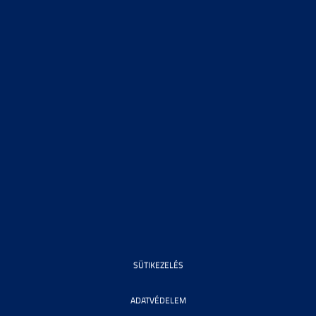
SÜTIKEZELÉS
ADATVÉDELEM