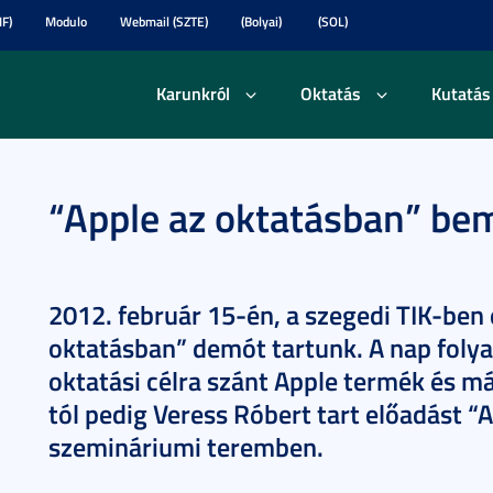
F)
Modulo
Webmail (SZTE)
(Bolyai)
(SOL)
Karunkról
Oktatás
Kutatás
“Apple az oktatásban” be
2012. február 15-én, a szegedi TIK-ben
oktatásban” demót tartunk. A nap foly
oktatási célra szánt Apple termék és má
tól pedig Veress Róbert tart előadást “
szemináriumi teremben.