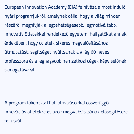
European Innovation Academy (EIA) felhívása a most induló
nyári programjukról, amelynek célja, hogy a világ minden
részéről meghívják a legtehetségesebb, legmotiváltabb,
innovatív ötletekkel rendelkező egyetemi hallgatókat annak
érdekében, hogy ötleteik sikeres megvalósításához
útmutatást, segítséget nyújtsanak a világ 60 neves
professzora és a legnagyobb nemzetközi cégek képviselőnek
támogatásával.
A program főként az IT alkalmazásokkal összefüggő
innovációs ötletekre és azok megvalósításának elősegítésére
fókuszál.