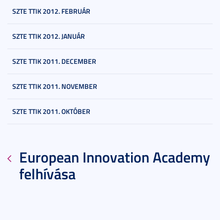
SZTE TTIK 2012. FEBRUÁR
SZTE TTIK 2012. JANUÁR
SZTE TTIK 2011. DECEMBER
SZTE TTIK 2011. NOVEMBER
SZTE TTIK 2011. OKTÓBER
European Innovation Academy
felhívása