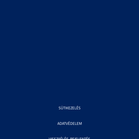
SÜTIKEZELÉS
ADATVÉDELEM
VISSZAÉLÉS-BEJELENTÉS