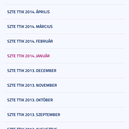
SZTE TTIK 2014. ÁPRILIS
SZTE TTIK 2014. MÁRCIUS
SZTE TTIK 2014. FEBRUÁR
SZTE TTIK 2014. JANUÁR
SZTE TTIK 2013. DECEMBER
SZTE TTIK 2013. NOVEMBER
SZTE TTIK 2013. OKTÓBER
SZTE TTIK 2013. SZEPTEMBER