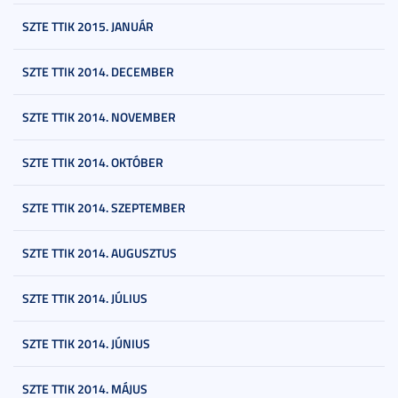
SZTE TTIK 2015. JANUÁR
SZTE TTIK 2014. DECEMBER
SZTE TTIK 2014. NOVEMBER
SZTE TTIK 2014. OKTÓBER
SZTE TTIK 2014. SZEPTEMBER
SZTE TTIK 2014. AUGUSZTUS
SZTE TTIK 2014. JÚLIUS
SZTE TTIK 2014. JÚNIUS
SZTE TTIK 2014. MÁJUS