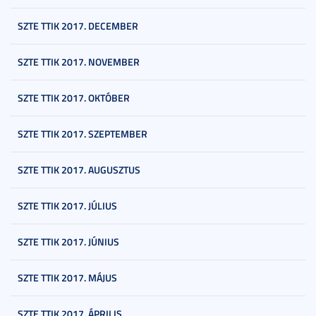
SZTE TTIK 2017. DECEMBER
SZTE TTIK 2017. NOVEMBER
SZTE TTIK 2017. OKTÓBER
SZTE TTIK 2017. SZEPTEMBER
SZTE TTIK 2017. AUGUSZTUS
SZTE TTIK 2017. JÚLIUS
SZTE TTIK 2017. JÚNIUS
SZTE TTIK 2017. MÁJUS
SZTE TTIK 2017. ÁPRILIS