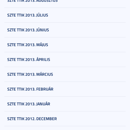
SZTE TTIK 2013. AUGUSZTUS
SZTE TTIK 2013. JÚLIUS
SZTE TTIK 2013. JÚNIUS
SZTE TTIK 2013. MÁJUS
SZTE TTIK 2013. ÁPRILIS
SZTE TTIK 2013. MÁRCIUS
SZTE TTIK 2013. FEBRUÁR
SZTE TTIK 2013. JANUÁR
SZTE TTIK 2012. DECEMBER