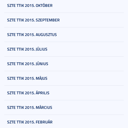
SZTE TTIK 2015. OKTÓBER
SZTE TTIK 2015. SZEPTEMBER
SZTE TTIK 2015. AUGUSZTUS
SZTE TTIK 2015. JÚLIUS
SZTE TTIK 2015. JÚNIUS
SZTE TTIK 2015. MÁJUS
SZTE TTIK 2015. ÁPRILIS
SZTE TTIK 2015. MÁRCIUS
SZTE TTIK 2015. FEBRUÁR