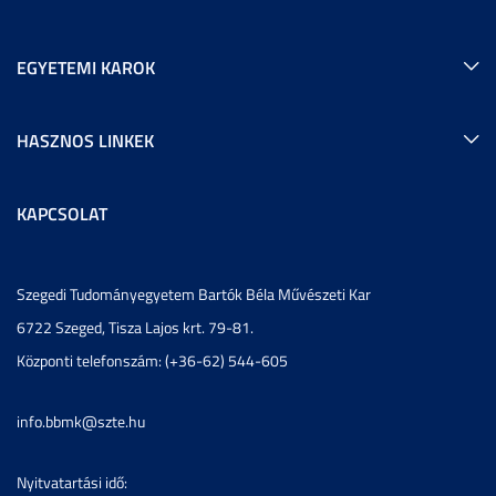
EGYETEMI KAROK
HASZNOS LINKEK
KAPCSOLAT
Szegedi Tudományegyetem Bartók Béla Művészeti Kar
6722 Szeged, Tisza Lajos krt. 79-81.
Központi telefonszám: (+36-62) 544-605
info.bbmk@szte.hu
Nyitvatartási idő: