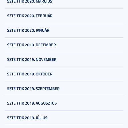
SZTE TTIK 2020. MÁRCIUS
SZTE TTIK 2020. FEBRUÁR
SZTE TTIK 2020. JANUÁR
SZTE TTIK 2019. DECEMBER
SZTE TTIK 2019. NOVEMBER
SZTE TTIK 2019. OKTÓBER
SZTE TTIK 2019. SZEPTEMBER
SZTE TTIK 2019. AUGUSZTUS
SZTE TTIK 2019. JÚLIUS