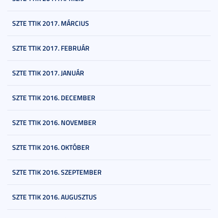
SZTE TTIK 2017. MÁRCIUS
SZTE TTIK 2017. FEBRUÁR
SZTE TTIK 2017. JANUÁR
SZTE TTIK 2016. DECEMBER
SZTE TTIK 2016. NOVEMBER
SZTE TTIK 2016. OKTÓBER
SZTE TTIK 2016. SZEPTEMBER
SZTE TTIK 2016. AUGUSZTUS