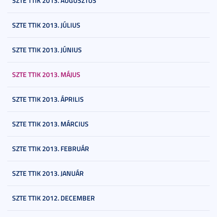
SZTE TTIK 2013. AUGUSZTUS
SZTE TTIK 2013. JÚLIUS
SZTE TTIK 2013. JÚNIUS
SZTE TTIK 2013. MÁJUS
SZTE TTIK 2013. ÁPRILIS
SZTE TTIK 2013. MÁRCIUS
SZTE TTIK 2013. FEBRUÁR
SZTE TTIK 2013. JANUÁR
SZTE TTIK 2012. DECEMBER