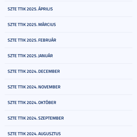
SZTE TTIK 2025. ÁPRILIS
SZTE TTIK 2025. MÁRCIUS
SZTE TTIK 2025. FEBRUÁR
SZTE TTIK 2025. JANUÁR
SZTE TTIK 2024. DECEMBER
SZTE TTIK 2024. NOVEMBER
SZTE TTIK 2024. OKTÓBER
SZTE TTIK 2024. SZEPTEMBER
SZTE TTIK 2024. AUGUSZTUS