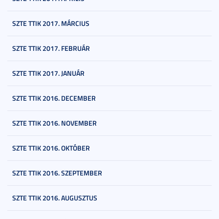
SZTE TTIK 2017. MÁRCIUS
SZTE TTIK 2017. FEBRUÁR
SZTE TTIK 2017. JANUÁR
SZTE TTIK 2016. DECEMBER
SZTE TTIK 2016. NOVEMBER
SZTE TTIK 2016. OKTÓBER
SZTE TTIK 2016. SZEPTEMBER
SZTE TTIK 2016. AUGUSZTUS