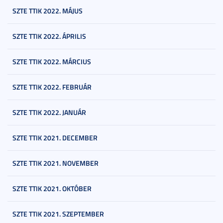
SZTE TTIK 2022. MÁJUS
SZTE TTIK 2022. ÁPRILIS
SZTE TTIK 2022. MÁRCIUS
SZTE TTIK 2022. FEBRUÁR
SZTE TTIK 2022. JANUÁR
SZTE TTIK 2021. DECEMBER
SZTE TTIK 2021. NOVEMBER
SZTE TTIK 2021. OKTÓBER
SZTE TTIK 2021. SZEPTEMBER