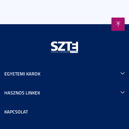
EGYETEMI KAROK
HASZNOS LINKEK
KAPCSOLAT