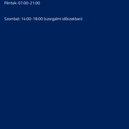
Péntek: 07:00-21:00
Szombat: 14:00-18:00 (szorgalmi időszakban)