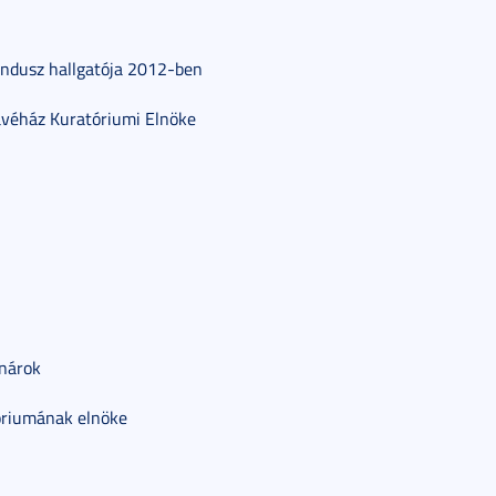
randusz hallgatója 2012-ben
 Kávéház Kuratóriumi Elnöke
nárok
tóriumának elnöke