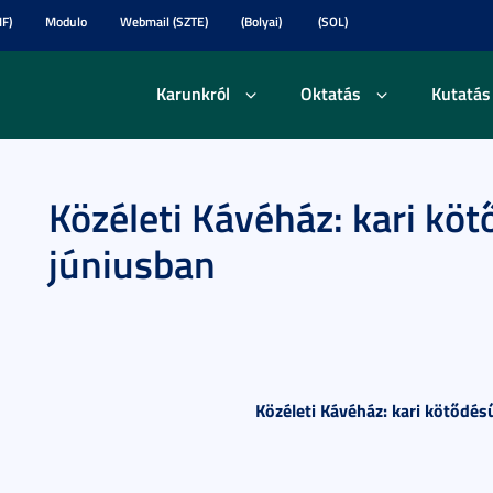
F)
Modulo
Webmail (SZTE)
(Bolyai)
(SOL)
Karunkról
Oktatás
Kutatás
Közéleti Kávéház: kari kö
júniusban
Közéleti Kávéház: kari kötődé