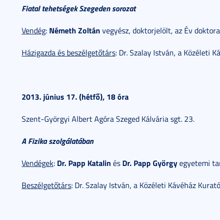
Fiatal tehetségek Szegeden sorozat
Németh Zoltán
Vendég
:
vegyész, doktorjelölt, az Év dokto
Házigazda és beszélgetőtárs
: Dr. Szalay István, a Közéleti
2013. június 17. (hétfő), 18 óra
Szent-Györgyi Albert Agóra Szeged Kálvária sgt. 23.
A Fizika szolgálatában
Dr. Papp Katalin
Dr. Papp György
Vendégek
:
és
egyetemi ta
Beszélgetőtárs
: Dr. Szalay István, a Közéleti Kávéház Kura