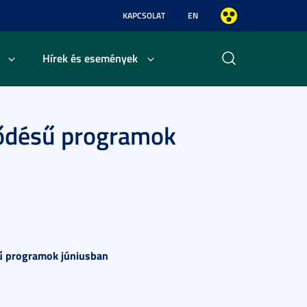
KAPCSOLAT
EN
Hírek és események
tődésű programok
sű programok júniusban