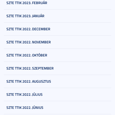
SZTE TTIK 2023. FEBRUÁR
SZTE TTIK 2023. JANUÁR
SZTE TTIK 2022. DECEMBER
SZTE TTIK 2022. NOVEMBER
SZTE TTIK 2022. OKTÓBER
SZTE TTIK 2022. SZEPTEMBER
SZTE TTIK 2022. AUGUSZTUS
SZTE TTIK 2022. JÚLIUS
SZTE TTIK 2022. JÚNIUS