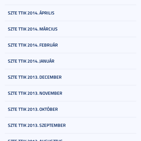
SZTE TTIK 2014. ÁPRILIS
SZTE TTIK 2014. MÁRCIUS
SZTE TTIK 2014. FEBRUÁR
SZTE TTIK 2014. JANUÁR
SZTE TTIK 2013. DECEMBER
SZTE TTIK 2013. NOVEMBER
SZTE TTIK 2013. OKTÓBER
SZTE TTIK 2013. SZEPTEMBER