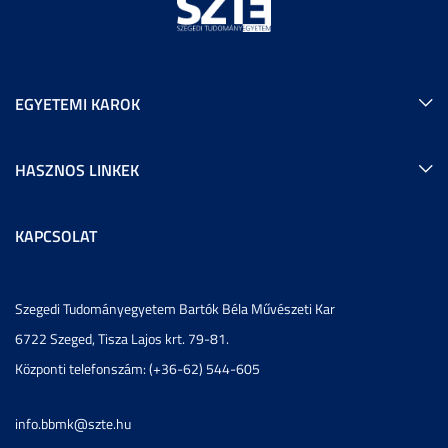
EGYETEMI KAROK
HASZNOS LINKEK
KAPCSOLAT
Szegedi Tudományegyetem Bartók Béla Művészeti Kar
6722 Szeged, Tisza Lajos krt. 79-81.
Központi telefonszám: (+36-62) 544-605
info.bbmk@szte.hu