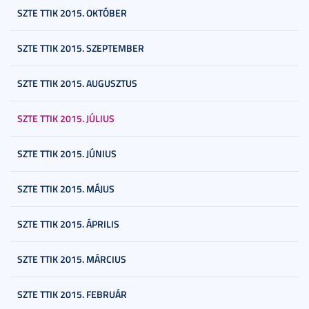
SZTE TTIK 2015. OKTÓBER
SZTE TTIK 2015. SZEPTEMBER
SZTE TTIK 2015. AUGUSZTUS
SZTE TTIK 2015. JÚLIUS
SZTE TTIK 2015. JÚNIUS
SZTE TTIK 2015. MÁJUS
SZTE TTIK 2015. ÁPRILIS
SZTE TTIK 2015. MÁRCIUS
SZTE TTIK 2015. FEBRUÁR