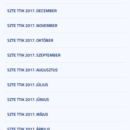
SZTE TTIK 2017. DECEMBER
SZTE TTIK 2017. NOVEMBER
SZTE TTIK 2017. OKTÓBER
SZTE TTIK 2017. SZEPTEMBER
SZTE TTIK 2017. AUGUSZTUS
SZTE TTIK 2017. JÚLIUS
SZTE TTIK 2017. JÚNIUS
SZTE TTIK 2017. MÁJUS
SZTE TTIK 2017. ÁPRILIS