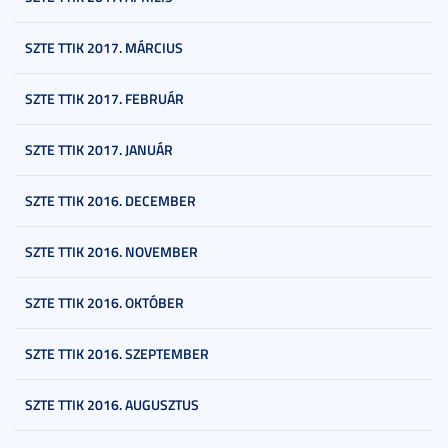
SZTE TTIK 2017. MÁRCIUS
SZTE TTIK 2017. FEBRUÁR
SZTE TTIK 2017. JANUÁR
SZTE TTIK 2016. DECEMBER
SZTE TTIK 2016. NOVEMBER
SZTE TTIK 2016. OKTÓBER
SZTE TTIK 2016. SZEPTEMBER
SZTE TTIK 2016. AUGUSZTUS