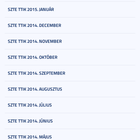
SZTE TTIK 2015. JANUÁR
SZTE TTIK 2014. DECEMBER
SZTE TTIK 2014. NOVEMBER
SZTE TTIK 2014. OKTÓBER
SZTE TTIK 2014. SZEPTEMBER
SZTE TTIK 2014. AUGUSZTUS
SZTE TTIK 2014. JÚLIUS
SZTE TTIK 2014. JÚNIUS
SZTE TTIK 2014. MÁJUS