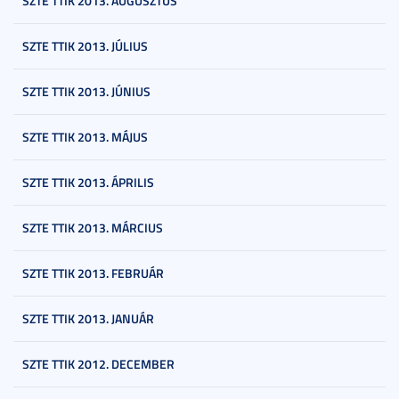
SZTE TTIK 2013. AUGUSZTUS
SZTE TTIK 2013. JÚLIUS
SZTE TTIK 2013. JÚNIUS
SZTE TTIK 2013. MÁJUS
SZTE TTIK 2013. ÁPRILIS
SZTE TTIK 2013. MÁRCIUS
SZTE TTIK 2013. FEBRUÁR
SZTE TTIK 2013. JANUÁR
SZTE TTIK 2012. DECEMBER