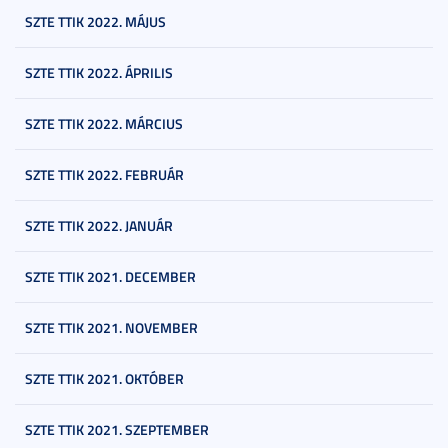
SZTE TTIK 2022. MÁJUS
SZTE TTIK 2022. ÁPRILIS
SZTE TTIK 2022. MÁRCIUS
SZTE TTIK 2022. FEBRUÁR
SZTE TTIK 2022. JANUÁR
SZTE TTIK 2021. DECEMBER
SZTE TTIK 2021. NOVEMBER
SZTE TTIK 2021. OKTÓBER
SZTE TTIK 2021. SZEPTEMBER