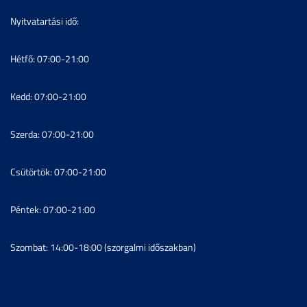
Nyitvatartási idő:
Hétfő: 07:00-21:00
Kedd: 07:00-21:00
Szerda: 07:00-21:00
Csütörtök: 07:00-21:00
Péntek: 07:00-21:00
Szombat: 14:00-18:00 (szorgalmi időszakban)