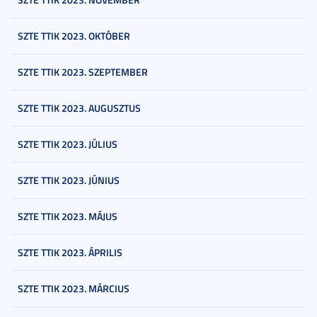
SZTE TTIK 2023. OKTÓBER
SZTE TTIK 2023. SZEPTEMBER
SZTE TTIK 2023. AUGUSZTUS
SZTE TTIK 2023. JÚLIUS
SZTE TTIK 2023. JÚNIUS
SZTE TTIK 2023. MÁJUS
SZTE TTIK 2023. ÁPRILIS
SZTE TTIK 2023. MÁRCIUS