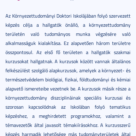
Az Környezettudományi Doktori Iskolájában folyó szervezett
képzés célja a hallgatók önálló, a környezettudomány
területén való tudományos munka végzésére való
alkalmasságuk kialakítása. Ez alapvetően három területre
összpontosul. Az első fő területen a hallgatók szakmai
kurzusokat hallgatnak. A kurzusok között vannak általános
felkészülést szolgáló alapkurzusok, amelyek a környezet- és
természetvédelem biológiai, fizikai, földtudományi és kémiai
alapvető ismereteibe vezetnek be. A kurzusok másik része a
környezettudomány diszciplináinak speciális kurzusai és
szorosan kapcsolódnak az Iskolában folyó tematikus
képzéshez, a meghirdetett programokhoz, valamint a
témavezetők által javasolt témakiírásokhoz. A kurzusszerű
képzés harmadik lehetősége más tudományterületek által