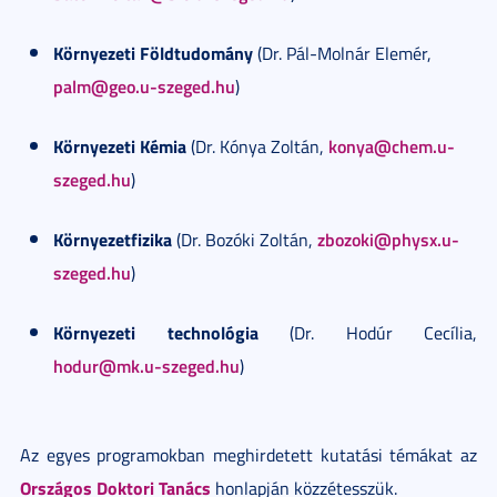
Környezeti Földtudomány
(Dr. Pál-Molnár Elemér,
palm@geo.u-szeged.hu
)
Környezeti Kémia
konya@chem.u-
(Dr. Kónya Zoltán,
szeged.hu
)
Környezetfizika
zbozoki@physx.u-
(Dr. Bozóki Zoltán,
szeged.hu
)
Környezeti technológia
(Dr. Hodúr Cecília,
hodur@mk.u-szeged.hu
)
Az egyes programokban meghirdetett kutatási témákat az
Országos Doktori Tanács
honlapján közzétesszük.