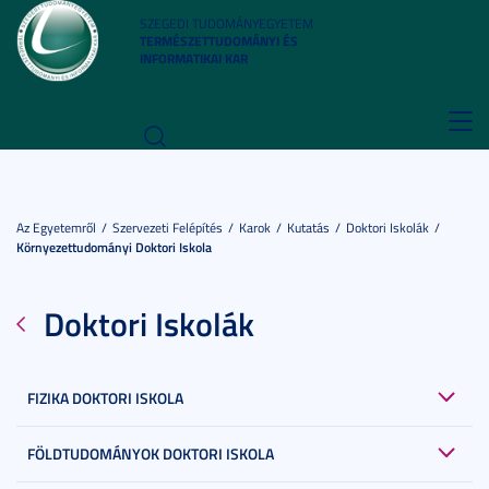
SZEGEDI TUDOMÁNYEGYETEM
TERMÉSZETTUDOMÁNYI ÉS
INFORMATIKAI KAR
Toggl
navig
Az Egyetemről
Szervezeti Felépítés
Karok
Kutatás
Doktori Iskolák
Környezettudományi Doktori Iskola
Doktori Iskolák
FIZIKA DOKTORI ISKOLA
FÖLDTUDOMÁNYOK DOKTORI ISKOLA