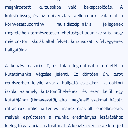
meghirdetett kurzusokba való bekapcsolódás. A
kölcsönösség és az universitas szellemének, valamint a
környezettudomány multidiszciplináris jellegének
megfelelően természetesen lehetőséget adunk arra is, hogy
más doktori iskolák által felvett kurzusokat is felvegyenek
hallgatóink.
A képzés második fő, és talán legfontosabb területét a
kutatómunka végzése jelenti. Ez döntően ún.
tutori
rendszerben folyik, azaz a hallgató csatlakozik a doktori
iskola valamely kutatóműhelyéhez, és ezen belül egy
kutatójához (témavezető), ahol megfelelő szakmai háttér,
infrastrukturális háttér és finanszírozás áll rendelkezésre,
melyek együttesen a munka eredményes lezárásához
kielégítő garanciát biztosítanak. A képzés ezen része kiterjed