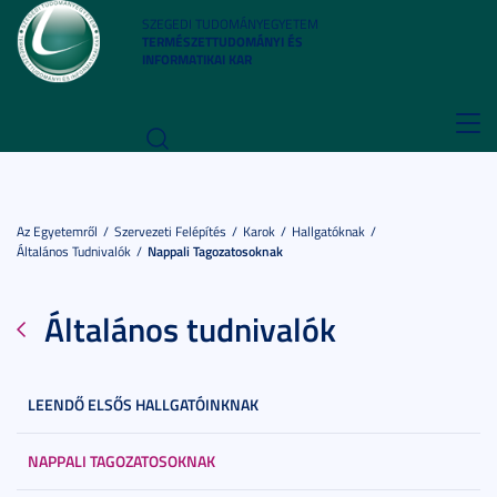
SZEGEDI TUDOMÁNYEGYETEM
TERMÉSZETTUDOMÁNYI ÉS
INFORMATIKAI KAR
Toggl
navig
Az Egyetemről
Szervezeti Felépítés
Karok
Hallgatóknak
Általános Tudnivalók
Nappali Tagozatosoknak
Általános tudnivalók
LEENDŐ ELSŐS HALLGATÓINKNAK
NAPPALI TAGOZATOSOKNAK