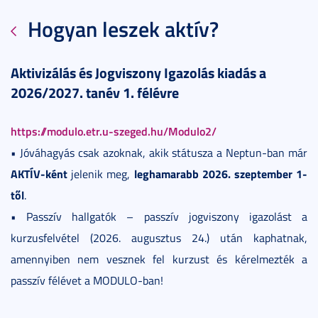
Hogyan leszek aktív?
Aktivizálás és Jogviszony Igazolás
kiadás a
2026/2027. tanév 1. félévre
https://modulo.etr.u-szeged.hu/Modulo2/
• Jóváhagyás csak azoknak, akik státusza a Neptun-ban már
AKTÍV-ként
leghamarabb 2026. szeptember 1-
jelenik meg,
től
.
• Passzív hallgatók – passzív jogviszony igazolást a
kurzusfelvétel (2026. augusztus 24.) után kaphatnak,
amennyiben nem vesznek fel kurzust és kérelmezték a
passzív félévet a MODULO-ban!