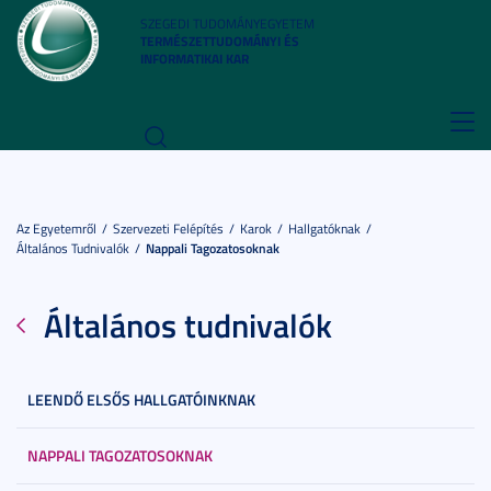
SZEGEDI TUDOMÁNYEGYETEM
TERMÉSZETTUDOMÁNYI ÉS
INFORMATIKAI KAR
Toggl
navig
Az Egyetemről
Szervezeti Felépítés
Karok
Hallgatóknak
Általános Tudnivalók
Nappali Tagozatosoknak
Általános tudnivalók
LEENDŐ ELSŐS HALLGATÓINKNAK
NAPPALI TAGOZATOSOKNAK