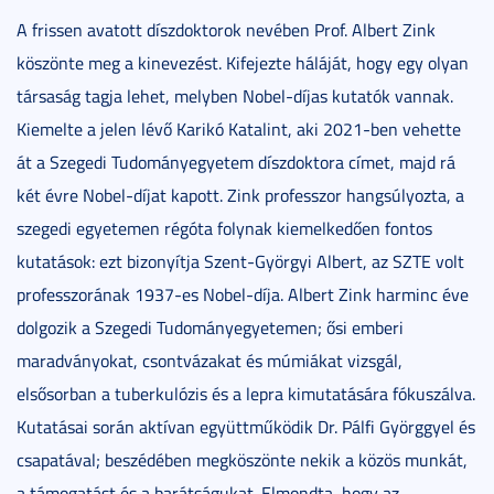
A frissen avatott díszdoktorok nevében Prof. Albert Zink
köszönte meg a kinevezést. Kifejezte háláját, hogy egy olyan
társaság tagja lehet, melyben Nobel-díjas kutatók vannak.
Kiemelte a jelen lévő Karikó Katalint, aki 2021-ben vehette
át a Szegedi Tudományegyetem díszdoktora címet, majd rá
két évre Nobel-díjat kapott. Zink professzor hangsúlyozta, a
szegedi egyetemen régóta folynak kiemelkedően fontos
kutatások: ezt bizonyítja Szent-Györgyi Albert, az SZTE volt
professzorának 1937-es Nobel-díja. Albert Zink harminc éve
dolgozik a Szegedi Tudományegyetemen; ősi emberi
maradványokat, csontvázakat és múmiákat vizsgál,
elsősorban a tuberkulózis és a lepra kimutatására fókuszálva.
Kutatásai során aktívan együttműködik Dr. Pálfi Györggyel és
csapatával; beszédében megköszönte nekik a közös munkát,
a támogatást és a barátságukat. Elmondta, hogy az