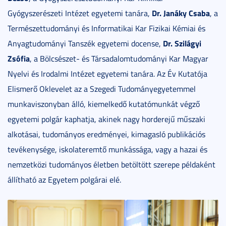
Dr. Janáky Csaba
Gyógyszerészeti Intézet egyetemi tanára,
, a
Természettudományi és Informatikai Kar Fizikai Kémiai és
Dr. Szilágyi
Anyagtudományi Tanszék egyetemi docense,
Zsófia
, a Bölcsészet- és Társadalomtudományi Kar Magyar
Nyelvi és Irodalmi Intézet egyetemi tanára. Az Év Kutatója
Elismerő Oklevelet az a Szegedi Tudományegyetemmel
munkaviszonyban álló, kiemelkedő kutatómunkát végző
egyetemi polgár kaphatja, akinek nagy horderejű műszaki
alkotásai, tudományos eredményei, kimagasló publikációs
tevékenysége, iskolateremtő munkássága, vagy a hazai és
nemzetközi tudományos életben betöltött szerepe példaként
állítható az Egyetem polgárai elé.