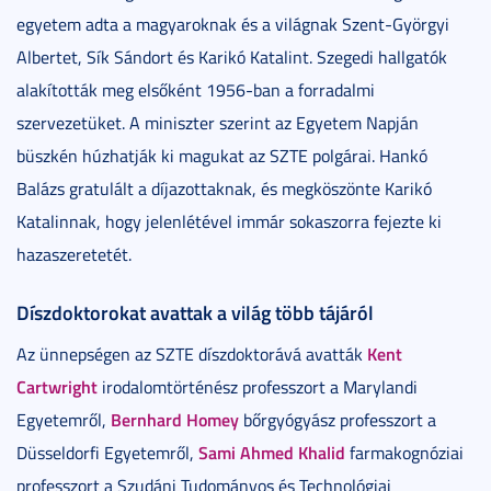
egyetem adta a magyaroknak és a világnak Szent-Györgyi
Albertet, Sík Sándort és Karikó Katalint. Szegedi hallgatók
alakították meg elsőként 1956-ban a forradalmi
szervezetüket. A miniszter szerint az Egyetem Napján
büszkén húzhatják ki magukat az SZTE polgárai. Hankó
Balázs gratulált a díjazottaknak, és megköszönte Karikó
Katalinnak, hogy jelenlétével immár sokaszorra fejezte ki
hazaszeretetét.
Díszdoktorokat avattak a világ több tájáról
Kent
Az ünnepségen az SZTE díszdoktorává avatták
Cartwright
irodalomtörténész professzort a Marylandi
Bernhard Homey
Egyetemről,
bőrgyógyász professzort a
Sami Ahmed Khalid
Düsseldorfi Egyetemről,
farmakognóziai
professzort a Szudáni Tudományos és Technológiai