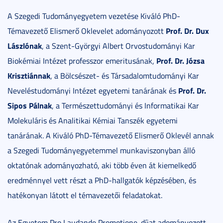
A Szegedi Tudományegyetem vezetése Kiváló PhD-
Prof. Dr. Dux
Témavezető Elismerő Oklevelet adományozott
Lászlónak
, a Szent-Györgyi Albert Orvostudományi Kar
Prof. Dr. Józsa
Biokémiai Intézet professzor emeritusának,
Krisztiánnak
, a Bölcsészet- és Társadalomtudományi Kar
Prof. Dr.
Neveléstudományi Intézet egyetemi tanárának és
Sipos Pálnak
, a Természettudományi és Informatikai Kar
Molekuláris és Analitikai Kémiai Tanszék egyetemi
tanárának. A Kiváló PhD-Témavezető Elismerő Oklevél annak
a Szegedi Tudományegyetemmel munkaviszonyban álló
oktatónak adományozható, aki több éven át kiemelkedő
eredménnyel vett részt a PhD-hallgatók képzésében, és
hatékonyan látott el témavezetői feladatokat.
Az Egyetem Pro Laudande Promotione-díjat adományozott