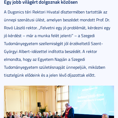
Egy jobb világért dolgoznak közösen
A Dugonics téri Rektori Hivatal dísztermében tartották az
ünnepi szenátusi ülést, amelyen beszédet mondott Prof. Dr.
Rovó László rektor. „Felvetni egy jó problémát, kérdezni egy
jó kérdést – már a munka felét jelenti” – a Szegedi
Tudományegyetem szellemiségét jól érzékeltető Szent-
Györgyi Albert-idézettel indította beszédét. A rektor
elmondta, hogy az Egyetem Napján a Szegedi
Tudományegyetem születésnapját ünnepeljük, miközben
tisztelgünk elődeink és a jelen lévő díjazottak előtt.