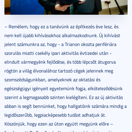
– Remélem, hogy ez a tanévünk az építkezés éve lesz, és
nem kell újabb kihívásokhoz alkalmazkodnunk. Új kihívást
jelent számunkra az, hogy - a Trianon okozta perifériára
szorulás miatti csekély ipari aktivitás évtizedei után -
elindult vármegyénk fejlődése, és több lépcsőt átugorva
rögtön a világ élvonalához tartozó cégek jelennek meg
szomszédságunkban, amelyeknek az oktatási és
egészségügyi igényeit egyetemünk fogja, elköteleződésünk
szerint a legmagasabb szinten kielégíteni. Ez az új aktivitás
abban is segít bennünket, hogy hallgatóink számára mindig a
legidőszerűbb, legpiacképesebb tudást adhatjuk át.
Köszönjük, hogy ezen az úton együtt megyünk előre –