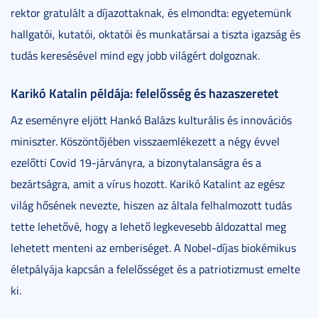
rektor gratulált a díjazottaknak, és elmondta: egyetemünk
hallgatói, kutatói, oktatói és munkatársai a tiszta igazság és
tudás keresésével mind egy jobb világért dolgoznak.
Karikó Katalin példája: felelősség és hazaszeretet
Az eseményre eljött Hankó Balázs kulturális és innovációs
miniszter. Köszöntőjében visszaemlékezett a négy évvel
ezelőtti Covid 19-járványra, a bizonytalanságra és a
bezártságra, amit a vírus hozott. Karikó Katalint az egész
világ hősének nevezte, hiszen az általa felhalmozott tudás
tette lehetővé, hogy a lehető legkevesebb áldozattal meg
lehetett menteni az emberiséget. A Nobel-díjas biokémikus
életpályája kapcsán a felelősséget és a patriotizmust emelte
ki.