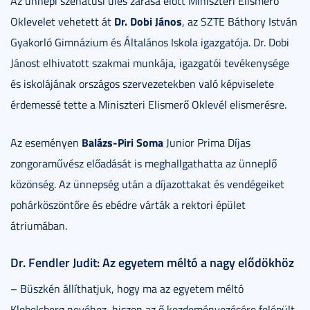
Az ünnepi szenátusi ülés zárása előtt Miniszteri Elismerő
Dr. Dobi János
Oklevelet vehetett át
, az SZTE Báthory István
Gyakorló Gimnázium és Általános Iskola igazgatója. Dr. Dobi
Jánost elhivatott szakmai munkája, igazgatói tevékenysége
és iskolájának országos szervezetekben való képviselete
érdemessé tette a Miniszteri Elismerő Oklevél elismerésre.
Balázs-Piri Soma
Az eseményen
Junior Prima Díjas
zongoraművész előadását is meghallgathatta az ünneplő
közönség. Az ünnepség után a díjazottakat és vendégeiket
pohárköszöntőre és ebédre várták a rektori épület
átriumában.
Dr. Fendler Judit: Az egyetem méltó a nagy elődökhöz
– Büszkén állíthatjuk, hogy ma az egyetem méltó
Klebelsberg nevéhez, hiszen az ő kezdeményezésére felépült