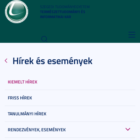
SZEGEDI TUDOMÁNYEGYETEM
TERMÉSZETTUDOMÁNYI ÉS
INFORMATIKAI KAR
Toggl
navig
Hírek és események
KIEMELT HÍREK
FRISS HÍREK
TANULMÁNYI HÍREK
RENDEZVÉNYEK, ESEMÉNYEK