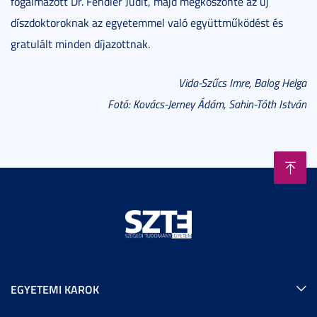
fogalmazott Dr. Fendler Judit, majd megköszönte az új
díszdoktoroknak az egyetemmel való együttműködést és
gratulált minden díjazottnak.
Vida-Szűcs Imre, Balog Helga
Fotó: Kovács-Jerney Ádám, Sahin-Tóth István
EGYETEMI KAROK