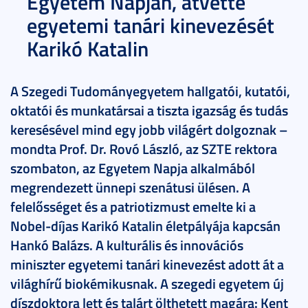
Egyetem Napján, átvette
egyetemi tanári kinevezését
Karikó Katalin
A Szegedi Tudományegyetem hallgatói, kutatói,
oktatói és munkatársai a tiszta igazság és tudás
keresésével mind egy jobb világért dolgoznak –
mondta Prof. Dr. Rovó László, az SZTE rektora
szombaton, az Egyetem Napja alkalmából
megrendezett ünnepi szenátusi ülésen. A
felelősséget és a patriotizmust emelte ki a
Nobel-díjas Karikó Katalin életpályája kapcsán
Hankó Balázs. A kulturális és innovációs
miniszter egyetemi tanári kinevezést adott át a
világhírű biokémikusnak. A szegedi egyetem új
díszdoktora lett és talárt ölthetett magára: Kent