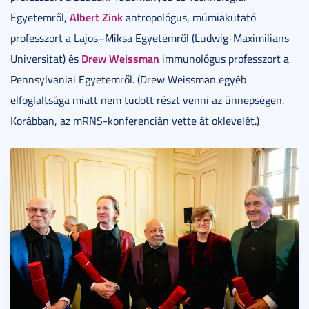
Albert Zink
Egyetemről,
antropológus, múmiakutató
professzort a Lajos–Miksa Egyetemről (Ludwig-Maximilians
Drew Weissman
Universitat) és
immunológus professzort a
Pennsylvaniai Egyetemről. (Drew Weissman egyéb
elfoglaltsága miatt nem tudott részt venni az ünnepségen.
Korábban, az mRNS-konferencián vette át oklevelét.)