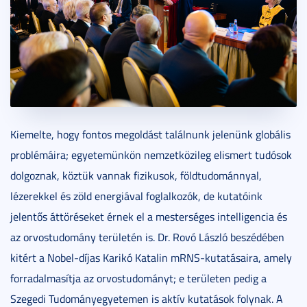
Kiemelte, hogy fontos megoldást találnunk jelenünk globális
problémáira; egyetemünkön nemzetközileg elismert tudósok
dolgoznak, köztük vannak fizikusok, földtudománnyal,
lézerekkel és zöld energiával foglalkozók, de kutatóink
jelentős áttöréseket érnek el a mesterséges intelligencia és
az orvostudomány területén is. Dr. Rovó László beszédében
kitért a Nobel-díjas Karikó Katalin mRNS-kutatásaira, amely
forradalmasítja az orvostudományt; e területen pedig a
Szegedi Tudományegyetemen is aktív kutatások folynak. A