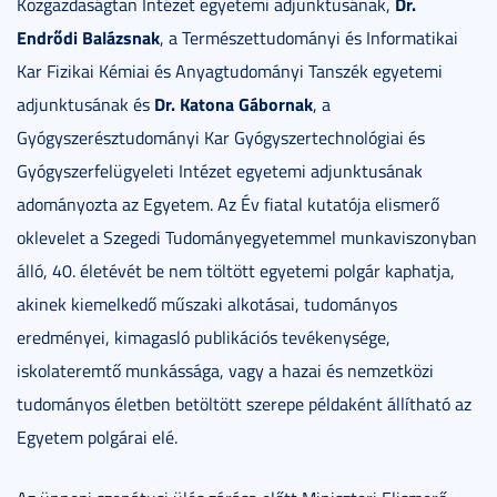
Dr.
Közgazdaságtan Intézet egyetemi adjunktusának,
Endrődi Balázsnak
, a Természettudományi és Informatikai
Kar Fizikai Kémiai és Anyagtudományi Tanszék egyetemi
Dr. Katona Gábornak
adjunktusának és
, a
Gyógyszerésztudományi Kar Gyógyszertechnológiai és
Gyógyszerfelügyeleti Intézet egyetemi adjunktusának
adományozta az Egyetem. Az Év fiatal kutatója elismerő
oklevelet a Szegedi Tudományegyetemmel munkaviszonyban
álló, 40. életévét be nem töltött egyetemi polgár kaphatja,
akinek kiemelkedő műszaki alkotásai, tudományos
eredményei, kimagasló publikációs tevékenysége,
iskolateremtő munkássága, vagy a hazai és nemzetközi
tudományos életben betöltött szerepe példaként állítható az
Egyetem polgárai elé.