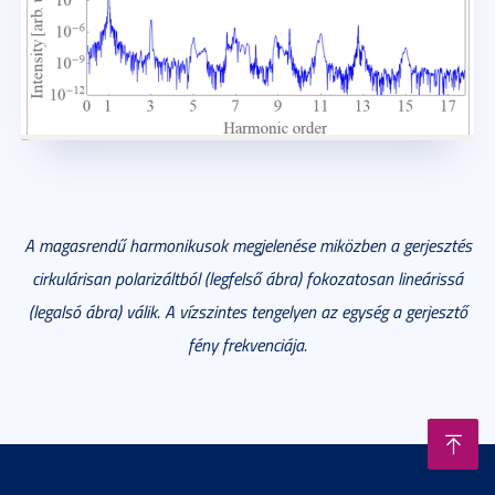
A magasrendű harmonikusok megjelenése miközben a gerjesztés
cirkulárisan polarizáltból (legfelső ábra) fokozatosan lineárissá
(legalsó ábra) válik. A vízszintes tengelyen az egység a gerjesztő
fény frekvenciája.