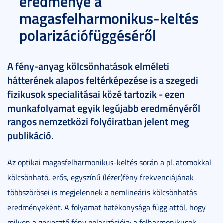
eredménye a
magasfelharmonikus-keltés
polarizációfüggéséről
A fény-anyag kölcsönhatások elméleti
hátterének alapos feltérképezése is a szegedi
fizikusok specialitásai közé tartozik - ezen
munkafolyamat egyik legújabb eredményéről
rangos nemzetközi folyóiratban jelent meg
publikáció.
Az optikai magasfelharmonikus-keltés során a pl. atomokkal
kölcsönható, erős, egyszínű (lézer)fény frekvenciájának
többszörösei is megjelennek a nemlineáris kölcsönhatás
eredményeként. A folyamat hatékonysága függ attól, hogy
milyen a gerjesztő fény polarizációja: a felharmonikusok