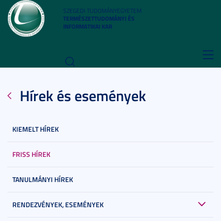
SZEGEDI TUDOMÁNYEGYETEM
TERMÉSZETTUDOMÁNYI ÉS
INFORMATIKAI KAR
Toggl
navig
Hírek és események
KIEMELT HÍREK
FRISS HÍREK
TANULMÁNYI HÍREK
RENDEZVÉNYEK, ESEMÉNYEK