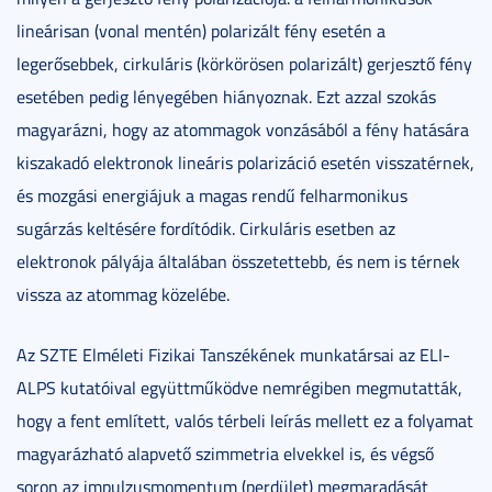
lineárisan (vonal mentén) polarizált fény esetén a
legerősebbek, cirkuláris (körkörösen polarizált) gerjesztő fény
esetében pedig lényegében hiányoznak. Ezt azzal szokás
magyarázni, hogy az atommagok vonzásából a fény hatására
kiszakadó elektronok lineáris polarizáció esetén visszatérnek,
és mozgási energiájuk a magas rendű felharmonikus
sugárzás keltésére fordítódik. Cirkuláris esetben az
elektronok pályája általában összetettebb, és nem is térnek
vissza az atommag közelébe.
Az SZTE Elméleti Fizikai Tanszékének munkatársai az ELI-
ALPS kutatóival együttműködve nemrégiben megmutatták,
hogy a fent említett, valós térbeli leírás mellett ez a folyamat
magyarázható alapvető szimmetria elvekkel is, és végső
soron az impulzusmomentum (perdület) megmaradását