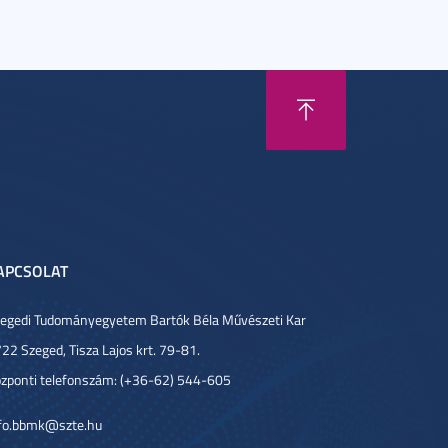
APCSOLAT
egedi Tudományegyetem Bartók Béla Művészeti Kar
22 Szeged, Tisza Lajos krt. 79-81.
zponti telefonszám: (+36-62) 544-605
fo.bbmk@szte.hu