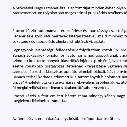
A Szőkefalvi-Nagy Erzsébet által alapított díjat minden évben olyan
Mathematicarum folyóiratban magas szintű publikációs tevékenység
Stachó László tudományos érdeklődése és munkássága szerteágazó.
Federer-féle görbületi mértékek kiterjesztésével, majd minimax 
sokaságok és kapcsolódó algebrai struktúrák vizsgálata.
Legnagyobb jelentőségű felfedezése a folyóiratban közölt ún. proj
Banach sokaságok biholomorf automorfizmus csoportjának vizsgá
szimmetrikus tartományok klasszifikációjának problémájával (en
esetre vonatkozó osztályozási tételének kiterjesztése végtelen d
szerepet játszott a klasszikus operátorelméleti bidualizálás nem-lin
Banach térbeli korlátos szimmetrikus tartományok biholomorf aut
ún. JB*-tripletek vizsgálata egymással ekvivalens problémák, ez utó
új megközelítésű nem-lineáris általánosításához vezetett.
Stachó László a fent említett három téma mindegyikében nagy hat
megjelent cikkeinek a száma 14.
Az ünnepélyes éremátadásra egy későbbi időpontban kerül sor.