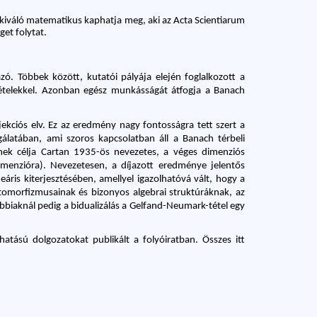
 kiváló matematikus kaphatja meg, aki az Acta Scientiarum 
et folytat.
 Többek között, kutatói pályája elején foglalkozott a 
tételekkel. Azonban egész munkásságát átfogja a Banach 
ekciós elv. Ez az eredmény nagy fontosságra tett szert a 
latában, ami szoros kapcsolatban áll a Banach térbeli 
nek célja Cartan 1935-ös nevezetes, a véges dimenziós 
imenzióra). Nevezetesen, a díjazott eredménye jelentős 
eáris kiterjesztésében, amellyel igazolhatóvá vált, hogy a 
omorfizmusainak és bizonyos algebrai struktúráknak, az 
bbiaknál pedig a bidualizálás a Gelfand-Neumark-tétel egy 
ású dolgozatokat publikált a folyóiratban. Összes itt 