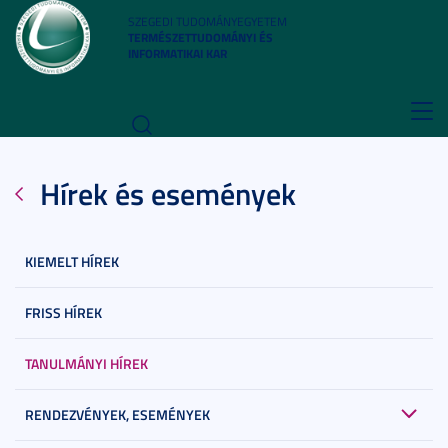
SZEGEDI TUDOMÁNYEGYETEM
TERMÉSZETTUDOMÁNYI ÉS
INFORMATIKAI KAR
Toggl
navig
Hírek és események
KIEMELT HÍREK
FRISS HÍREK
TANULMÁNYI HÍREK
RENDEZVÉNYEK, ESEMÉNYEK