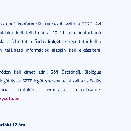
ztöndíj konferenciát rendezni, ezért a 2020. évi
ldalra kell feltölteni a 10-11 perc időtartamú
linkjét
alra feltöltött előadás
szerepeltetni kell a
 található információk alapján kell elkészíteni:
ódon kell címet adni: Sófi Ösztöndíj, Biológus
ogót és az SZTE logót szerepeltetni kell az előadás
ia mintaként bemutatott előadásához:
=youtu.be
örtök) 12 óra