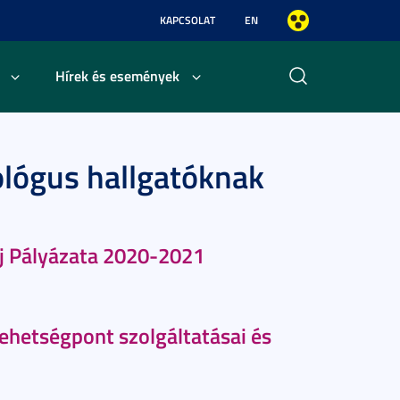
KAPCSOLAT
EN
Hírek és események
iológus hallgatóknak
íj Pályázata 2020-2021
hetségpont szolgáltatásai és