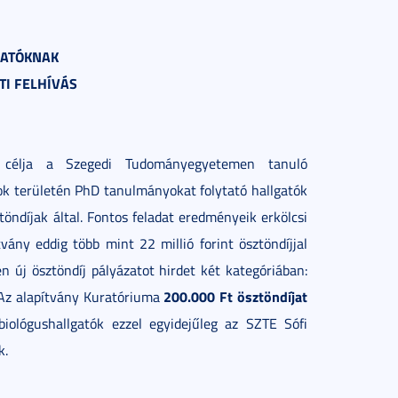
GATÓKNAK
TI FELHÍVÁS
y célja a Szegedi Tudományegyetemen tanuló
ok területén PhD tanulmányokat folytató hallgatók
díjak által. Fontos feladat eredményeik erkölcsi
vány eddig több mint 22 millió forint ösztöndíjjal
 új ösztöndíj pályázatot hirdet két kategóriában:
200.000 Ft
ösztöndíjat
 Az alapítvány Kuratóriuma
iológushallgatók ezzel egyidejűleg az SZTE Sófi
k.