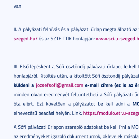
van.
II. A pályázati felhívás és a pályázati űrlap megtalálható a
szeged.hu/
www.sci.u-szeged.
és az SZTE TTIK honlapján:
III. Első lépésként a Sófi ösztöndíj pályázati űrlapot le ke
honlapjáról. Kitöltés után, a kitöltött Sófi ösztöndíj pályáza
küldeni a
jozsefsofi@gmail.com
e-mail címre (ez is az ér
minden olyan eredményét feltüntetheti a Sófi pályázati ű
MO
óta elért. Ezt követően a pályázatot be kell adni a
https://modulo.etr.u-sze
elnevezésű beadási helyén: Link:
A Sófi pályázati űrlapon szereplő adatokat be kell írni a MO
az eredményeket igazoló dokumentumok, oklevelek másolat