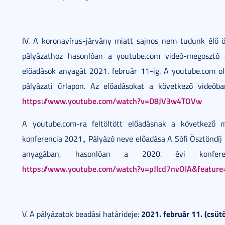
IV. A koronavírus-járvány miatt sajnos nem tudunk élő ös
pályázathoz hasonlóan a youtube.com videó-megosztó o
előadások anyagát 2021. február 11-ig. A youtube.com old
pályázati űrlapon. Az előadásokat a következő videóban
https://www.youtube.com/watch?v=D8JV3w4TOVw
A youtube.com-ra feltöltött előadásnak a következő m
konferencia 2021., Pályázó neve előadása A Sófi Ösztöndíj l
anyagában, hasonlóan a 2020. évi konferenc
https://www.youtube.com/watch?v=pJlcd7nvOIA&feature
2021. február 11. (csüt
V. A pályázatok beadási határideje: