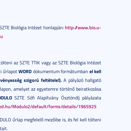
http://www.bio.u-
z SZTE Biológia Intézet honlapján:
hu
ll tölteni az SZTE TTIK vagy az SZTE Biológia Intézet
WORD
el kell
ti űrlapot
dokumentum formátumban
vényesség szigorú feltétele!).
A pályázó hallgató
rlapon, amelyet az egyetemre történő beiratkozása
DULO
SZTE Sófi Alapítvány Ösztöndíj pályázata
ged.hu/Modulo2/default/forms/details/1965925
DULO űrlap megfelelő mezőibe is, és fel kell tölteni
ait.