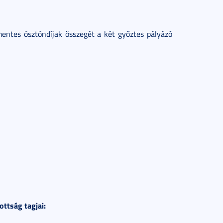
mentes ösztöndíjak összegét a két győztes pályázó
ottság tagjai: