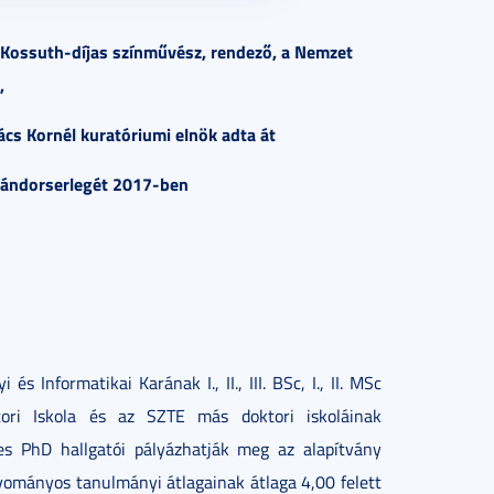
r Kossuth-díjas színművész, rendező, a Nemzet
,
vács Kornél kuratóriumi elnök adta át
 vándorserlegét 2017-ben
Informatikai Karának I., II., III. BSc, I., II. MSc
tori Iskola és az SZTE más doktori iskoláinak
 éves PhD hallgatói pályázhatják meg az alapítvány
gyományos tanulmányi átlagainak átlaga 4,00 felett