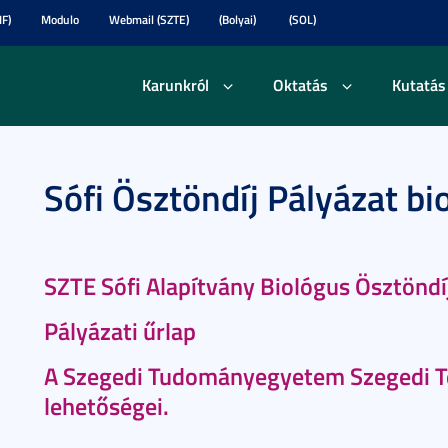
F)
Modulo
Webmail (SZTE)
(Bolyai)
(SOL)
Karunkról
Oktatás
Kutatás
Sófi Ösztöndíj Pályázat b
SZTE Sófi Alapítvány Biológus Ösztönd
Pályázati űrlap
A Szegedi Tudományegyetem Szegedi Te
lehetőségei.