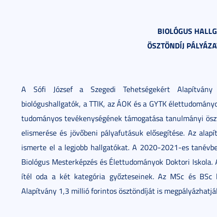
BIOLÓGUS HALL
ÖSZTÖNDÍJ PÁLYÁZA
A Sófi József a Szegedi Tehetségekért Alapítván
biológushallgatók, a TTIK, az ÁOK és a GYTK élettudomány
tudományos tevékenységének támogatása tanulmányi ösztön
elismerése és jövőbeni pályafutásuk elősegítése. Az alapít
ismerte el a legjobb hallgatókat. A 2020-2021-es tanévben
Biológus Mesterképzés és Élettudományok Doktori Iskola.
ítél oda a két kategória győzteseinek. Az MSc és BSc b
Alapítvány 1,3 millió forintos ösztöndíját is megpályázhatjá