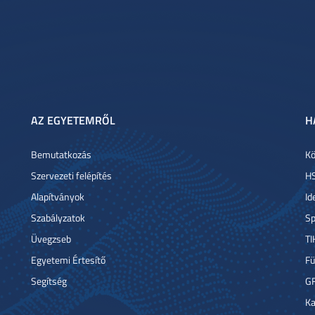
AZ EGYETEMRŐL
H
Bemutatkozás
Kö
Szervezeti felépítés
HS
Alapítványok
Id
Szabályzatok
Sp
Üvegzseb
TI
Egyetemi Értesítő
Fü
Segítség
G
Ka