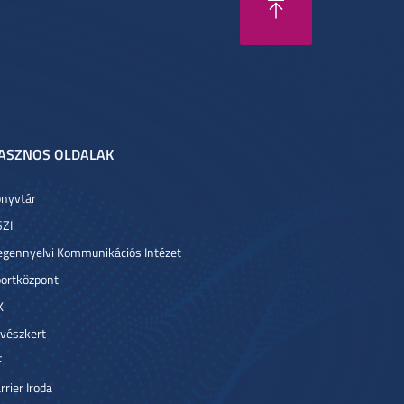
ASZNOS OLDALAK
nyvtár
ZI
egennyelvi Kommunikációs Intézet
ortközpont
K
vészkert
F
rrier Iroda