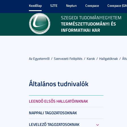
Kezdőlap
SZTE
Neptun
Coospace
Coospace (GM
SZEGEDI TUDOMÁNYEGYETEM
TERMÉSZETTUDOMÁNYI ÉS
INFORMATIKAI KAR
Az Egyetemről
Szervezeti Felépítés
Karok
Hallgatóknak
Ált
Általános tudnivalók
LEENDŐ ELSŐS HALLGATÓINKNAK
NAPPALI TAGOZATOSOKNAK
LEVELEZŐ TAGOZATOSOKNAK