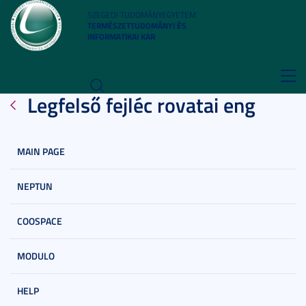
SZEGEDI TUDOMÁNYEGYETEM
TERMÉSZETTUDOMÁNYI ÉS
INFORMATIKAI KAR
Toggl
Legfelső fejléc rovatai eng
navig
MAIN PAGE
NEPTUN
COOSPACE
MODULO
HELP