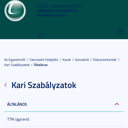
SZEGEDI TUDOMÁNYEGYETEM
TERMÉSZETTUDOMÁNYI ÉS
INFORMATIKAI KAR
Toggl
navig
Az Egyetemről
Szervezeti Felépítés
Karok
Karunkról
Dokumentumtár
Kari Szabályzatok
Általános
Kari Szabályzatok
ÁLTALÁNOS
TTIK ügyrend