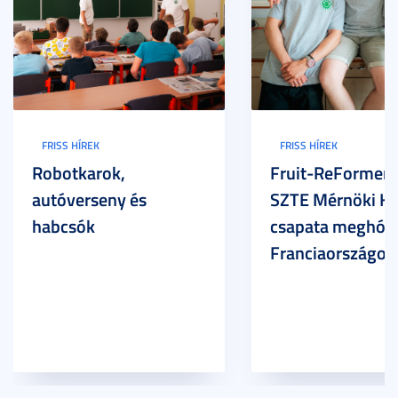
FRISS HÍREK
FRISS HÍREK
Robotkarok,
Fruit-ReFormers:
autóverseny és
SZTE Mérnöki Ka
habcsók
csapata meghódí
Franciaországot