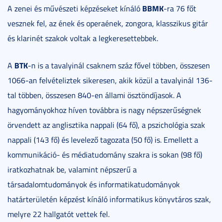
BBMK
A zenei és művészeti képzéseket kínáló
-ra 76 főt
vesznek fel, az ének és operaének, zongora, klasszikus gitár
és klarinét szakok voltak a legkeresettebbek.
BTK
A
-n is a tavalyinál csaknem száz fővel többen, összesen
1066-an felvételiztek sikeresen, akik közül a tavalyinál 136-
tal többen, összesen 840-en állami ösztöndíjasok. A
hagyományokhoz híven továbbra is nagy népszerűségnek
örvendett az anglisztika nappali (64 fő), a pszichológia szak
nappali (143 fő) és levelező tagozata (50 fő) is. Emellett a
kommunikáció- és médiatudomány szakra is sokan (98 fő)
iratkozhatnak be, valamint népszerű a
társadalomtudományok és informatikatudományok
határterületén képzést kínáló informatikus könyvtáros szak,
melyre 22 hallgatót vettek fel.