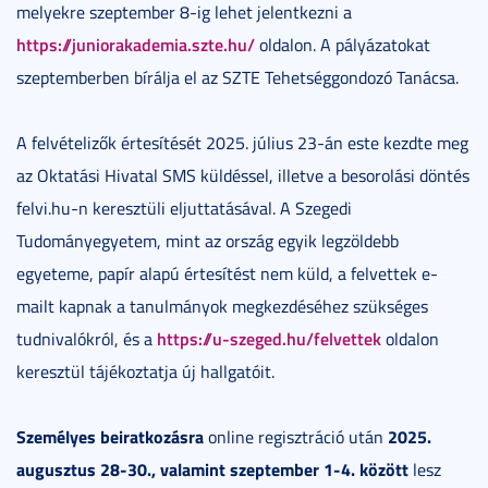
melyekre szeptember 8-ig lehet jelentkezni a
https://juniorakademia.szte.hu/
oldalon. A pályázatokat
szeptemberben bírálja el az SZTE Tehetséggondozó Tanácsa.
A felvételizők értesítését 2025. július 23-án este kezdte meg
az Oktatási Hivatal SMS küldéssel, illetve a besorolási döntés
felvi.hu-n keresztüli eljuttatásával. A Szegedi
Tudományegyetem, mint az ország egyik legzöldebb
egyeteme, papír alapú értesítést nem küld, a felvettek e-
mailt kapnak a tanulmányok megkezdéséhez szükséges
https://u-szeged.hu/felvettek
tudnivalókról, és a
oldalon
keresztül tájékoztatja új hallgatóit.
Személyes beiratkozásra
2025.
online regisztráció után
augusztus 28-30., valamint szeptember 1-4. között
lesz