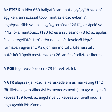
ETSZK
Az
-n idén 668 hallgató tanulhat a gyógyító szakmák
egyikén, ami százzal több, mint az előző évben. A
legnépszerűbb szakok a gyógytornász (126 fő), az ápoló szak
(112 fő) a mentőtiszt (120 fő) és a szülésznő (78 fő) az ápolás
és a betegellátás területén nappali és levelező képzési
formában egyaránt. Az újonnan indított, kiterjesztett
hatáskörű ápoló mesterszakra 26-an felvételiztek sikeresen.
FOK
A
fogorvosképzésére 73 főt vettek fel.
GTK
A
alapszakjai közül a kereskedelem és marketing (142
fő), illetve a gazdálkodási és menedzsment (a magyar nyelvű
képzés 139 fővel, az angol nyelvű képzés 36 fővel) indul a
legnagyobb létszámmal.