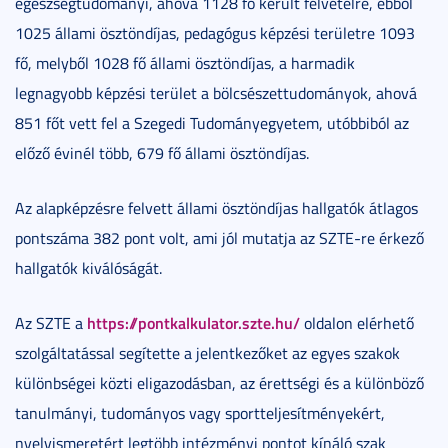
egészségtudományi, ahová 1128 fő került felvételre, ebből
1025 állami ösztöndíjas, pedagógus képzési területre 1093
fő, melyből 1028 fő állami ösztöndíjas, a harmadik
legnagyobb képzési terület a bölcsészettudományok, ahová
851 főt vett fel a Szegedi Tudományegyetem, utóbbiból az
előző évinél több, 679 fő állami ösztöndíjas.
Az alapképzésre felvett állami ösztöndíjas hallgatók átlagos
pontszáma 382 pont volt, ami jól mutatja az SZTE-re érkező
hallgatók kiválóságát.
https://pontkalkulator.szte.hu/
Az SZTE a
oldalon elérhető
szolgáltatással segítette a jelentkezőket az egyes szakok
különbségei közti eligazodásban, az érettségi és a különböző
tanulmányi, tudományos vagy sportteljesítményekért,
nyelvismeretért legtöbb intézményi pontot kínáló szak