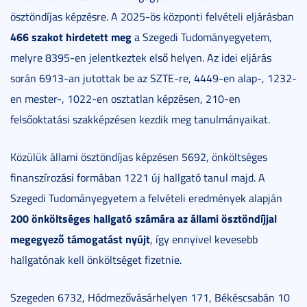
ösztöndíjas képzésre. A 2025-ös központi felvételi eljárásban
466 szakot hirdetett meg
a Szegedi Tudományegyetem,
melyre 8395-en jelentkeztek első helyen. Az idei eljárás
során 6913-an jutottak be az SZTE-re, 4449-en alap-, 1232-
en mester-, 1022-en osztatlan képzésen, 210-en
felsőoktatási szakképzésen kezdik meg tanulmányaikat.
Közülük állami ösztöndíjas képzésen 5692, önköltséges
finanszírozási formában 1221 új hallgató tanul majd. A
Szegedi Tudományegyetem a felvételi eredmények alapján
200 önköltséges hallgató számára az állami ösztöndíjjal
megegyező támogatást nyújt
, így ennyivel kevesebb
hallgatónak kell önköltséget fizetnie.
Szegeden 6732, Hódmezővásárhelyen 171, Békéscsabán 10