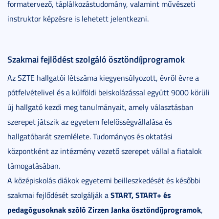
formatervező, táplálkozástudomány, valamint művészeti
instruktor képzésre is lehetett jelentkezni.
Szakmai fejlődést szolgáló ösztöndíjprogramok
Az SZTE hallgatói létszáma kiegyensúlyozott, évről évre a
pótfelvételivel és a külföldi beiskolázással együtt 9000 körüli
új hallgató kezdi meg tanulmányait, amely választásban
szerepet játszik az egyetem felelősségvállalása és
hallgatóbarát szemlélete. Tudományos és oktatási
központként az intézmény vezető szerepet vállal a fiatalok
támogatásában.
A középiskolás diákok egyetemi beilleszkedését és későbbi
START, START+ és
szakmai fejlődését szolgálják a
pedagógusoknak szóló Zirzen Janka ösztöndíjprogramok
,