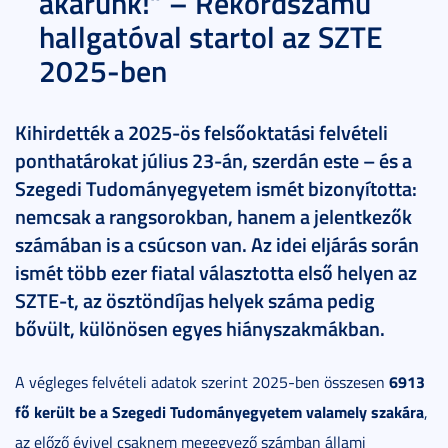
akarunk!” – Rekordszámú
hallgatóval startol az SZTE
2025-ben
Kihirdették a 2025-ös felsőoktatási felvételi
ponthatárokat július 23-án, szerdán este – és a
Szegedi Tudományegyetem ismét bizonyította:
nemcsak a rangsorokban, hanem a jelentkezők
számában is a csúcson van. Az idei eljárás során
ismét több ezer fiatal választotta első helyen az
SZTE-t, az ösztöndíjas helyek száma pedig
bővült, különösen egyes hiányszakmákban.
6913
A végleges felvételi adatok szerint 2025-ben összesen
fő került be a Szegedi Tudományegyetem valamely szakára
,
az előző évivel csaknem megegyező számban állami