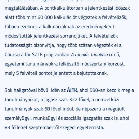
megtalálásában. A pontkalkulátorban a jelentkezési időszak
alatt több mint 60 000 kalkulációt végeztek a felvételizők,
többen ezeknek a kalkulációknak az eredményeként
módosították jelentkezési sorrendjüket. A felvételizők
tudatosságát bizonyítja, hogy több százan végezték el a
Coursera for SZTE programban
A tanulás tanulása
című,
egyetemi tanulmányokra felkészítő módszertani kurzust,
mely 5 felvételi pontot jelentett a bejutottaknak.
ÁJTK
Sok hallgatóval bővül idén az
, ahol 580-an kezdik meg a
tanulmányaikat, a jogász szak 322 fővel, a nemzetközi
tanulmányok szak 68 fővel indul, de népszerű a megújult
személyügyi, munkaügyi és szociális igazgatás szak is, ahol
83 fő lehet szeptembertől szegedi egyetemista.