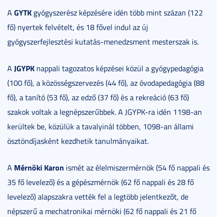
GYTK
A
gyógyszerész képzésére idén több mint százan (122
fő) nyertek felvételt, és 18 fővel indul az új
gyógyszerfejlesztési kutatás-menedzsment mesterszak is.
JGYPK
A
nappali tagozatos képzései közül a gyógypedagógia
(100 fő), a közösségszervezés (44 fő), az óvodapedagógia (88
fő), a tanító (53 fő), az edző (37 fő) és a rekreáció (63 fő)
szakok voltak a legnépszerűbbek. A JGYPK-ra idén 1198-an
kerültek be, közülük a tavalyinál többen, 1098-an állami
ösztöndíjasként kezdhetik tanulmányaikat.
Mérnöki Karon
A
ismét az élelmiszermérnök (54 fő nappali és
35 fő levelező) és a gépészmérnök (62 fő nappali és 28 fő
levelező) alapszakra vették fel a legtöbb jelentkezőt, de
népszerű a mechatronikai mérnöki (62 fő nappali és 21 fő