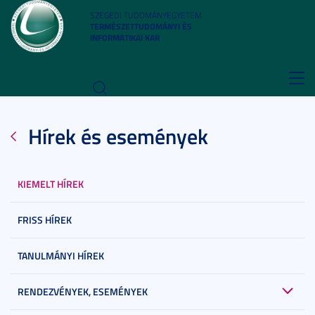
SZEGEDI TUDOMÁNYEGYETEM
TERMÉSZETTUDOMÁNYI ÉS
INFORMATIKAI KAR
Toggl
navig
Hírek és események
KIEMELT HÍREK
FRISS HÍREK
TANULMÁNYI HÍREK
RENDEZVÉNYEK, ESEMÉNYEK