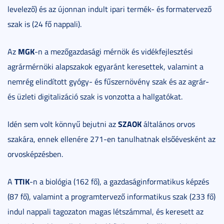
levelező) és az újonnan indult ipari termék- és formatervező
szak is (24 fő nappali).
MGK
Az
-n a mezőgazdasági mérnök és vidékfejlesztési
agrármérnöki alapszakok egyaránt keresettek, valamint a
nemrég elindított gyógy- és fűszernövény szak és az agrár-
és üzleti digitalizáció szak is vonzotta a hallgatókat.
SZAOK
Idén sem volt könnyű bejutni az
általános orvos
szakára, ennek ellenére 271-en tanulhatnak elsőévesként az
orvosképzésben.
TTIK
A
-n a biológia (162 fő), a gazdaságinformatikus képzés
(87 fő), valamint a programtervező informatikus szak (233 fő)
indul nappali tagozaton magas létszámmal, és keresett az