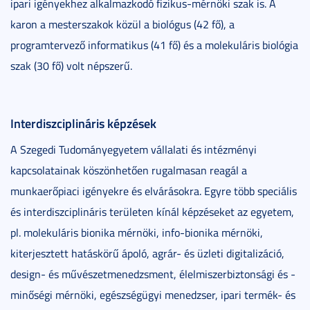
ipari igényekhez alkalmazkodó fizikus-mérnöki szak is. A
karon a mesterszakok közül a biológus (42 fő), a
programtervező informatikus (41 fő) és a molekuláris biológia
szak (30 fő) volt népszerű.
Interdiszciplináris képzések
A Szegedi Tudományegyetem vállalati és intézményi
kapcsolatainak köszönhetően rugalmasan reagál a
munkaerőpiaci igényekre és elvárásokra. Egyre több speciális
és interdiszciplináris területen kínál képzéseket az egyetem,
pl. molekuláris bionika mérnöki, info-bionika mérnöki,
kiterjesztett hatáskörű ápoló, agrár- és üzleti digitalizáció,
design- és művészetmenedzsment, élelmiszerbiztonsági és -
minőségi mérnöki, egészségügyi menedzser, ipari termék- és