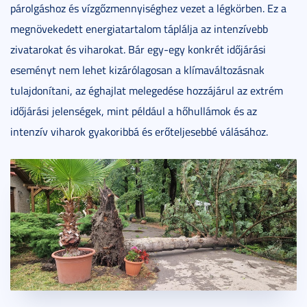
párolgáshoz és vízgőzmennyiséghez vezet a légkörben. Ez a
megnövekedett energiatartalom táplálja az intenzívebb
zivatarokat és viharokat. Bár egy-egy konkrét időjárási
eseményt nem lehet kizárólagosan a klímaváltozásnak
tulajdonítani, az éghajlat melegedése hozzájárul az extrém
időjárási jelenségek, mint például a hőhullámok és az
intenzív viharok gyakoribbá és erőteljesebbé válásához.