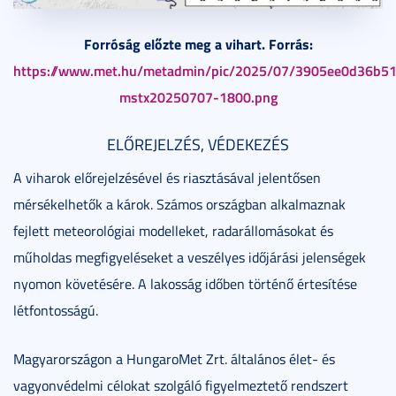
Forróság előzte meg a vihart. Forrás:
https://www.met.hu/metadmin/pic/2025/07/3905ee0d36b5
mstx20250707-1800.png
ELŐREJELZÉS, VÉDEKEZÉS
A viharok előrejelzésével és riasztásával jelentősen
mérsékelhetők a károk. Számos országban alkalmaznak
fejlett meteorológiai modelleket, radarállomásokat és
műholdas megfigyeléseket a veszélyes időjárási jelenségek
nyomon követésére. A lakosság időben történő értesítése
létfontosságú.
Magyarországon a HungaroMet Zrt. általános élet- és
vagyonvédelmi célokat szolgáló figyelmeztető rendszert