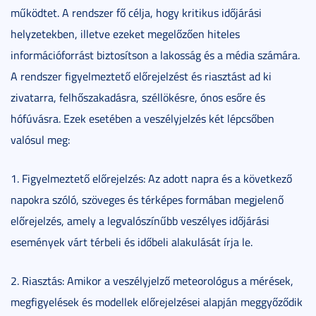
működtet. A rendszer fő célja, hogy kritikus időjárási
helyzetekben, illetve ezeket megelőzően hiteles
információforrást biztosítson a lakosság és a média számára.
A rendszer figyelmeztető előrejelzést és riasztást ad ki
zivatarra, felhőszakadásra, széllökésre, ónos esőre és
hófúvásra. Ezek esetében a veszélyjelzés két lépcsőben
valósul meg:
1. Figyelmeztető előrejelzés: Az adott napra és a következő
napokra szóló, szöveges és térképes formában megjelenő
előrejelzés, amely a legvalószínűbb veszélyes időjárási
események várt térbeli és időbeli alakulását írja le.
2. Riasztás: Amikor a veszélyjelző meteorológus a mérések,
megfigyelések és modellek előrejelzései alapján meggyőződik