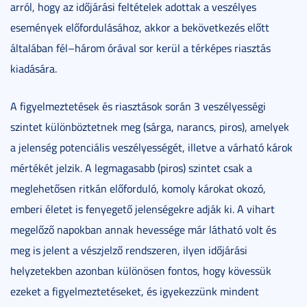
arról, hogy az időjárási feltételek adottak a veszélyes
események előfordulásához, akkor a bekövetkezés előtt
általában fél–három órával sor kerül a térképes riasztás
kiadására.
A figyelmeztetések és riasztások során 3 veszélyességi
szintet különböztetnek meg (sárga, narancs, piros), amelyek
a jelenség potenciális veszélyességét, illetve a várható károk
mértékét jelzik. A legmagasabb (piros) szintet csak a
meglehetősen ritkán előforduló, komoly károkat okozó,
emberi életet is fenyegető jelenségekre adják ki. A vihart
megelőző napokban annak hevessége már látható volt és
meg is jelent a vészjelző rendszeren, ilyen időjárási
helyzetekben azonban különösen fontos, hogy kövessük
ezeket a figyelmeztetéseket, és igyekezzünk mindent