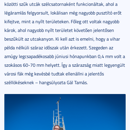
közötti szűk utcák szélcsatornaként funkcionáltak, ahol a
légáramlás felgyorsult, lokálisan még nagyobb pusztító erőt
kifejtve, mint a nyílt területeken. Főleg ott voltak nagyobb
károk, ahol nagyobb nyílt területet követően jelentősen
beszűkült az utcakanyon. Ki kell azt is emelni, hogy a vihar
példa nélküli száraz időszak után érkezett. Szegeden az
amúgy legcsapadékosabb júniusi hónapunkban 0,4 mm volt a
szokásos 60-70 mm helyett. Így a szárazság miatt legyengült
városi fák még kevésbé tudtak ellenállni a jelentős
széllökéseknek – hangsúlyozta Gál Tamás.