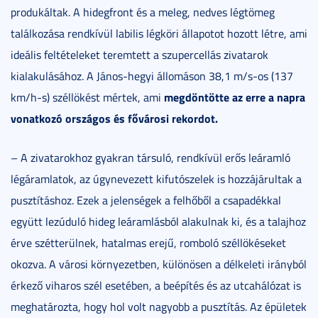
produkáltak. A hidegfront és a meleg, nedves légtömeg
találkozása rendkívül labilis légköri állapotot hozott létre, ami
ideális feltételeket teremtett a szupercellás zivatarok
kialakulásához. A János-hegyi állomáson 38,1 m/s-os (137
megdöntötte az erre a napra
km/h-s) széllökést mértek, ami
vonatkozó országos és fővárosi rekordot.
– A zivatarokhoz gyakran társuló, rendkívül erős leáramló
légáramlatok, az úgynevezett kifutószelek is hozzájárultak a
pusztításhoz. Ezek a jelenségek a felhőből a csapadékkal
együtt lezúduló hideg leáramlásból alakulnak ki, és a talajhoz
érve szétterülnek, hatalmas erejű, romboló széllökéseket
okozva. A városi környezetben, különösen a délkeleti irányból
érkező viharos szél esetében, a beépítés és az utcahálózat is
meghatározta, hogy hol volt nagyobb a pusztítás. Az épületek