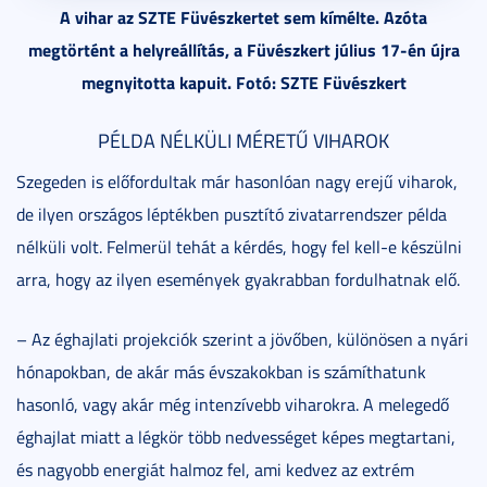
A vihar az SZTE Füvészkertet sem kímélte. Azóta
megtörtént a helyreállítás, a Füvészkert július 17-én újra
megnyitotta kapuit. Fotó: SZTE Füvészkert
PÉLDA NÉLKÜLI MÉRETŰ VIHAROK
Szegeden is előfordultak már hasonlóan nagy erejű viharok,
de ilyen országos léptékben pusztító zivatarrendszer példa
nélküli volt. Felmerül tehát a kérdés, hogy fel kell-e készülni
arra, hogy az ilyen események gyakrabban fordulhatnak elő.
– Az éghajlati projekciók szerint a jövőben, különösen a nyári
hónapokban, de akár más évszakokban is számíthatunk
hasonló, vagy akár még intenzívebb viharokra. A melegedő
éghajlat miatt a légkör több nedvességet képes megtartani,
és nagyobb energiát halmoz fel, ami kedvez az extrém