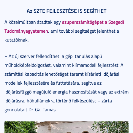
Az SZTE FEJLESZTÉSE IS SEGÍTHET
szuperszámítógépet a Szegedi
A közelmúltban átadtak egy
Tudományegyetemen
, ami további segítséget jelenthet a
kutatóknak.
– Az új szerver fellendítheti a gépi tanulás alapú
műholdképfeldolgozást, valamint klímamodell fejlesztést. A
számítási kapacitás lehetőséget teremt kísérleti időjárási
modellek fejlesztésére és futtatására, segítve az
időjárásfüggő megújuló energia hasznosítását vagy az extrém
időjárásra, hőhullámokra történő felkészülést – zárta
gondolatait Dr. Gál Tamás.