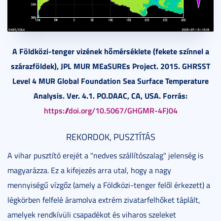
A Földközi-tenger vizének hőmérséklete (fekete színnel a
szárazföldek), JPL MUR MEaSUREs Project. 2015. GHRSST
Level 4 MUR Global Foundation Sea Surface Temperature
Analysis. Ver. 4.1. PO.DAAC, CA, USA. Forrás:
https://doi.org/10.5067/GHGMR-4FJ04
REKORDOK, PUSZTÍTÁS
A vihar pusztító erejét a "nedves szállítószalag" jelenség is
magyarázza. Ez a kifejezés arra utal, hogy a nagy
mennyiségű vízgőz (amely a Földközi-tenger felől érkezett) a
légkörben felfelé áramolva extrém zivatarfelhőket táplált,
amelyek rendkívüli csapadékot és viharos szeleket