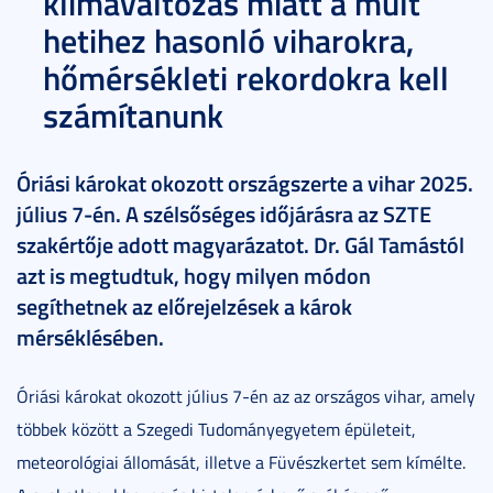
klímaváltozás miatt a múlt
hetihez hasonló viharokra,
hőmérsékleti rekordokra kell
számítanunk
Óriási károkat okozott országszerte a vihar 2025.
július 7-én. A szélsőséges időjárásra az SZTE
szakértője adott magyarázatot. Dr. Gál Tamástól
azt is megtudtuk, hogy milyen módon
segíthetnek az előrejelzések a károk
mérséklésében.
Óriási károkat okozott július 7-én az az országos vihar, amely
többek között a Szegedi Tudományegyetem épületeit,
meteorológiai állomását, illetve a Füvészkertet sem kímélte.