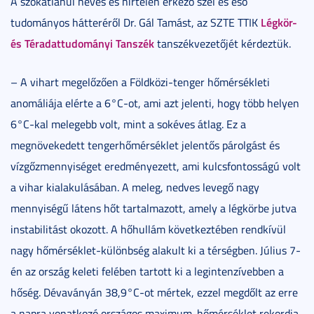
A szokatlanul heves és hirtelen érkező szél és eső
Légkör-
tudományos hátteréről Dr. Gál Tamást, az SZTE TTIK
és Téradattudományi Tanszék
tanszékvezetőjét kérdeztük.
– A vihart megelőzően a Földközi-tenger hőmérsékleti
anomáliája elérte a 6°C-ot, ami azt jelenti, hogy több helyen
6°C-kal melegebb volt, mint a sokéves átlag. Ez a
megnövekedett tengerhőmérséklet jelentős párolgást és
vízgőzmennyiséget eredményezett, ami kulcsfontosságú volt
a vihar kialakulásában. A meleg, nedves levegő nagy
mennyiségű látens hőt tartalmazott, amely a légkörbe jutva
instabilitást okozott. A hőhullám következtében rendkívül
nagy hőmérséklet-különbség alakult ki a térségben. Július 7-
én az ország keleti felében tartott ki a legintenzívebben a
hőség. Dévaványán 38,9°C-ot mértek, ezzel megdőlt az erre
a napra vonatkozó országos maximum-hőmérséklet rekordja.