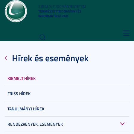
SZEGEDI TUDOMÁNYEGYETEM
TERMÉSZETTUDOMÁNYI ÉS
INFORMATIKAI KAR
Toggl
navig
Hírek és események
KIEMELT HÍREK
FRISS HÍREK
TANULMÁNYI HÍREK
RENDEZVÉNYEK, ESEMÉNYEK