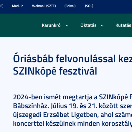
F)
Modulo
Webmail (SZTE)
(Bolyai)
(SOL)
Karunkról
Oktatás
Kutatás
Óriásbáb felvonulással kez
SZINkópé fesztivál
2024-ben ismét megtartja a SZINkópé fe
Bábszínház. Július 19. és 21. között sze
újszegedi Erzsébet Ligetben, ahol szá
koncerttel készülnek minden korosztál