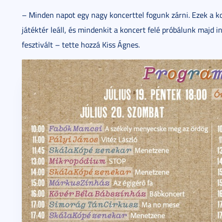
– Minden napot egy nagy koncerttel fogunk zárni. Ezek a ko
játéktér leáll, és mindenkit a koncert felé próbálunk majd in
fesztivált – tette hozzá Kiss Ágnes.