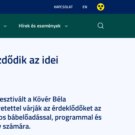
KAPCSOLAT
EN
Hírek és események
dődik az idei
sztivált a Kövér Béla
retettel várják az érdeklődőket az
mos bábelőadással, programmal és
y számára.