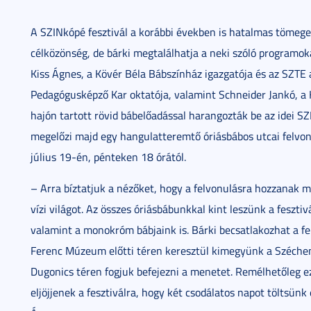
A SZINkópé fesztivál a korábbi években is hatalmas tömege
célközönség, de bárki megtalálhatja a neki szóló programoka
Kiss Ágnes, a Kövér Béla Bábszínház igazgatója és az SZTE 
Pedagógusképző Kar oktatója, valamint Schneider Jankó, a
hajón tartott rövid bábelőadással harangozták be az idei SZ
megelőzi majd egy hangulatteremtő óriásbábos utcai felvonu
július 19-én, pénteken 18 órától.
– Arra bíztatjuk a nézőket, hogy a felvonulásra hozzanak 
vízi világot. Az összes óriásbábunkkal kint leszünk a fesztivál
valamint a monokróm bábjaink is. Bárki becsatlakozhat a fe
Ferenc Múzeum előtti téren keresztül kimegyünk a Szécheny
Dugonics téren fogjuk befejezni a menetet. Remélhetőleg
eljöjjenek a fesztiválra, hogy két csodálatos napot töltsünk