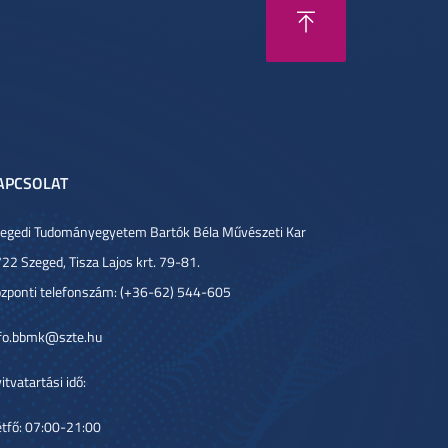
APCSOLAT
egedi Tudományegyetem Bartók Béla Művészeti Kar
22 Szeged, Tisza Lajos krt. 79-81.
zponti telefonszám: (+36-62) 544-605
fo.bbmk@szte.hu
itvatartási idő:
tfő: 07:00-21:00