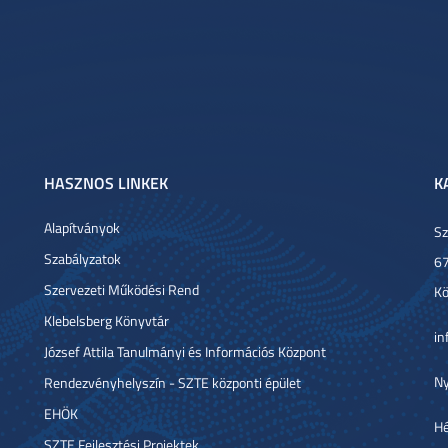
HASZNOS LINKEK
K
Alapítványok
Sz
Szabályzatok
67
Szervezeti Működési Rend
Kö
Klebelsberg Könyvtár
in
József Attila Tanulmányi és Információs Központ
Ny
Rendezvényhelyszín - SZTE központi épület
EHÖK
Hé
SZTE Fejlesztési Projektek