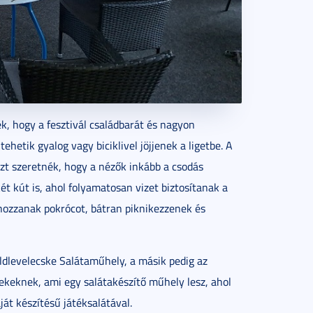
k, hogy a fesztivál családbarát és nagyon
hetik gyalog vagy biciklivel jöjjenek a ligetbe. A
zt szeretnék, hogy a nézők inkább a csodás
ét kút is, ahol folyamatosan vizet biztosítanak a
 hozzanak pokrócot, bátran piknikezzenek és
öldlevelecske Salátaműhely, a másik pedig az
rekeknek, ami egy salátakészítő műhely lesz, ahol
ját készítésű játéksalátával.