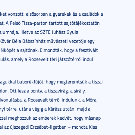
ket vonzott, elsősorban a gyerekek és a családok a
t. A Felső Tisza-parton tartott sajtótájékoztatón
alumnája, illetve az SZTE Juhász Gyula
 Kövér Béla Bábszínház művészeti vezetője egy
INkópét a sajtónak. Elmondták, hogy a fesztivált
lás, amely a Roosevelt téri játszótérről indul
magukkal buborékfújót, hogy megteremtsük a tiszai
on. Ott lesz a ponty, a tiszavirág, a sirály,
lvonulásba, a Roosevelt térről indulunk, a Móra
i térre, utána végig a Kárász utcán, majd a
 ezzel meghozzuk az emberek kedvét, hogy másnap
 el az újszegedi Erzsébet-ligetben – mondta Kiss