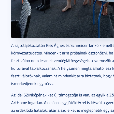
A sajtótájékoztatón Kiss Ágnes és Schneider Jankó kiemelté
környezettudatos. Mindenkit arra próbálnak ösztönözni, ha te
fesztiválon nem lesznek vendéglátóegységek, a szervezők a
kultúrával táplálkozzanak. A helyszínen megtalálható lesz k
fesztiválozóknak, valamint mindenkit arra bíztatnak, hogy
ismerkedjenek egymással.
Az idei SZINkópénak két új támogatója is van, az egyik a Z
ArtHome Ingatlan. Az előbbi egy játéktérrel is készül a gye
az érdeklődő fiatalok, akár a szüleiket is meglephetik egy sa