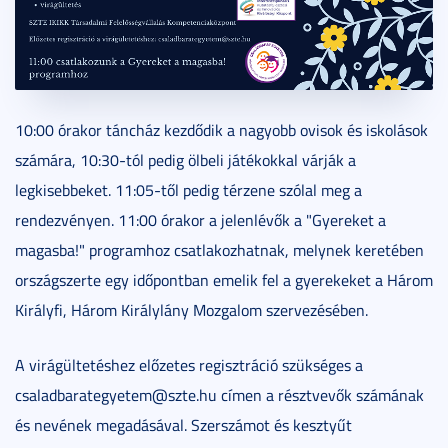
10:00 órakor táncház kezdődik a nagyobb ovisok és iskolások
számára, 10:30-tól pedig ölbeli játékokkal várják a
legkisebbeket. 11:05-től pedig térzene szólal meg a
rendezvényen. 11:00 órakor a jelenlévők a "Gyereket a
magasba!" programhoz csatlakozhatnak, melynek keretében
országszerte egy időpontban emelik fel a gyerekeket a Három
Királyfi, Három Királylány Mozgalom szervezésében.
A virágültetéshez előzetes regisztráció szükséges a
csaladbarategyetem@szte.hu címen a résztvevők számának
és nevének megadásával. Szerszámot és kesztyűt