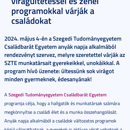
virágültetéssel és zenei
programokkal várják a
családokat
2024. május 4-én a Szegedi Tudományegyetem
Családbarát Egyetem anyák napja alkalmából
rendezvényt szervez, melyre szeretettel várják az
SZTE munkatársait gyerekeikkel, unokáikkal. A
program hívó üzenete: ültessünk sok virágot
minden gyermeknek, édesanyának!
Szegedi Tudományegyetem Családbarát Egyetem
A
programja célja, hogy a hallgatók és munkatársak számára
megkönnyítse a családi élet és a munka összehangolását.
Anyák napja alkalmából a családok változatos programok
közül választhatnak, a gyerekek is aktívan részt vehetnek a