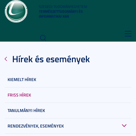
SZEGEDI TUDOMÁNYEGYETEM
TERMÉSZETTUDOMÁNYI ÉS
INFORMATIKAI KAR
Toggl
navig
Hírek és események
KIEMELT HÍREK
FRISS HÍREK
TANULMÁNYI HÍREK
RENDEZVÉNYEK, ESEMÉNYEK