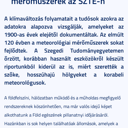
mérőműszerek az SZTE-n
A klímaváltozás folyamatait a tudósok azokra az
adatokra alapozva vizsgálják, amelyeket az
1900-as évek elejétől dokumentáltak. Az elmúlt
120 évben a meteorológiai mérőműszerek sokat
fejlődtek. A Szegedi Tudományegyetemen
őrzött, korábban használt eszközökről készült
riportunkból kiderül az is, miért szerették a
szőke, hosszúhajú hölgyeket a korabeli
meteorológusok.
A földfelszíni, hálózatban működő és a műholdas megfigyelő
rendszereknek köszönhetően, ma már valós idejű képet
alkothatunk a Föld egészének pillanatnyi időjárásáról.
Hazánkban is sok helyen találhatóak állomások, amelyek a