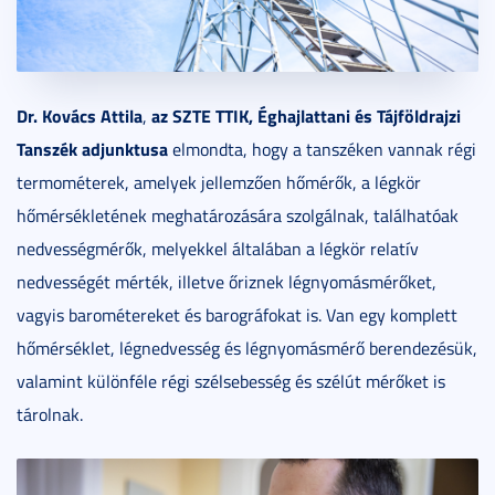
Dr. Kovács Attila
az SZTE TTIK, Éghajlattani és Tájföldrajzi
,
Tanszék adjunktusa
elmondta, hogy a tanszéken vannak régi
termométerek, amelyek jellemzően hőmérők, a légkör
hőmérsékletének meghatározására szolgálnak, találhatóak
nedvességmérők, melyekkel általában a légkör relatív
nedvességét mérték, illetve őriznek légnyomásmérőket,
vagyis barométereket és barográfokat is. Van egy komplett
hőmérséklet, légnedvesség és légnyomásmérő berendezésük,
valamint különféle régi szélsebesség és szélút mérőket is
tárolnak.