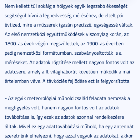
Nem kellett túl sokáig a hölgyek egyik legszebb ékességét
segítségül hívni a légnedvesség méréséhez, de eltelt pár
évtized, mire a műszerek igazán precízzé, egységessé váltak.
Az első nemzetközi együttműködések viszonylag korán, az
1800-as évek végén megszülettek, az 1900-as években
pedig nemzetközi formátumban, szabványosították is a
méréseket. Az adatok rögzítése mellett nagyon fontos volt az
adatcsere, amely a II. világháborút követően működik a mai
értelemben véve. A távközlés fejlődése ezt is felgyorsította.
- Az egyik meteorológiai műhold család feladata nemcsak a
megfigyelés volt, hanem nagyon fontos volt az adatok
továbbítása is, így ezek az adatok azonnal rendelkezésre
álltak. Mivel ez egy adattovábbítási műhold, ha egy antennát
szeretnénk elhelyezni, hogy azzal vegyük az adatokat, akkor