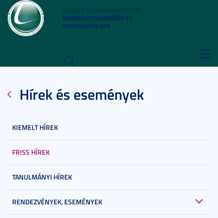
SZEGEDI TUDOMÁNYEGYETEM
TERMÉSZETTUDOMÁNYI ÉS
INFORMATIKAI KAR
Toggl
navig
Hírek és események
KIEMELT HÍREK
FRISS HÍREK
TANULMÁNYI HÍREK
RENDEZVÉNYEK, ESEMÉNYEK