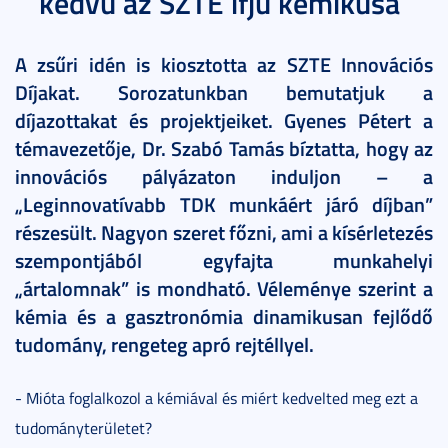
kedvű az SZTE ifjú kémikusa
A zsűri idén is kiosztotta az SZTE Innovációs
Díjakat. Sorozatunkban bemutatjuk a
díjazottakat és projektjeiket. Gyenes Pétert a
témavezetője, Dr. Szabó Tamás bíztatta, hogy az
innovációs pályázaton induljon – a
„Leginnovatívabb TDK munkáért járó díjban”
részesült. Nagyon szeret főzni, ami a kísérletezés
szempontjából egyfajta munkahelyi
„ártalomnak” is mondható. Véleménye szerint a
kémia és a gasztronómia dinamikusan fejlődő
tudomány, rengeteg apró rejtéllyel.
- Mióta foglalkozol a kémiával és miért kedvelted meg ezt a
tudományterületet?