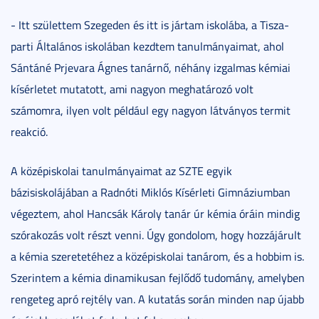
- Itt születtem Szegeden és itt is jártam iskolába, a Tisza-
parti Általános iskolában kezdtem tanulmányaimat, ahol
Sántáné Prjevara Ágnes tanárnő, néhány izgalmas kémiai
kísérletet mutatott, ami nagyon meghatározó volt
számomra, ilyen volt például egy nagyon látványos termit
reakció.
A középiskolai tanulmányaimat az SZTE egyik
bázisiskolájában a Radnóti Miklós Kísérleti Gimnáziumban
végeztem, ahol Hancsák Károly tanár úr kémia óráin mindig
szórakozás volt részt venni. Úgy gondolom, hogy hozzájárult
a kémia szeretetéhez a középiskolai tanárom, és a hobbim is.
Szerintem a kémia dinamikusan fejlődő tudomány, amelyben
rengeteg apró rejtély van. A kutatás során minden nap újabb