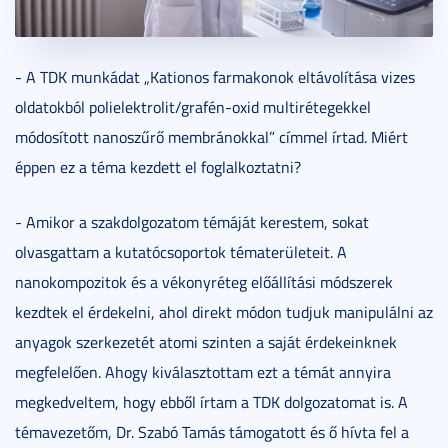
- A TDK munkádat „Kationos farmakonok eltávolítása vizes
oldatokból polielektrolit/grafén-oxid multirétegekkel
módosított nanoszűrő membránokkal” címmel írtad. Miért
éppen ez a téma kezdett el foglalkoztatni?
- Amikor a szakdolgozatom témáját kerestem, sokat
olvasgattam a kutatócsoportok tématerületeit. A
nanokompozitok és a vékonyréteg előállítási módszerek
kezdtek el érdekelni, ahol direkt módon tudjuk manipulálni az
anyagok szerkezetét atomi szinten a saját érdekeinknek
megfelelően. Ahogy kiválasztottam ezt a témát annyira
megkedveltem, hogy ebből írtam a TDK dolgozatomat is. A
témavezetőm, Dr. Szabó Tamás támogatott és ő hívta fel a