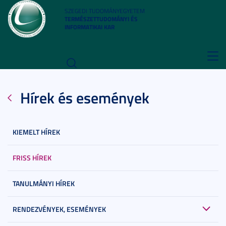
SZEGEDI TUDOMÁNYEGYETEM
TERMÉSZETTUDOMÁNYI ÉS
INFORMATIKAI KAR
Toggl
navig
Hírek és események
KIEMELT HÍREK
FRISS HÍREK
TANULMÁNYI HÍREK
RENDEZVÉNYEK, ESEMÉNYEK