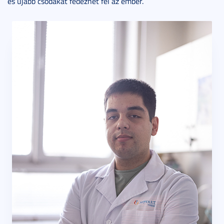
és újabb csodákat fedezhet fel az ember.