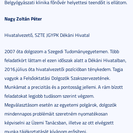
Belgyógyászati klinika főnővér helyettesi teendőit is ellátom.
Nagy Zoltán Péter
Hivatalvezető, SZTE JGYPK Dékáni Hivatal
2007 óta dolgozom a Szegedi Tudományegyetemen. Több
feladatkört láttam el ezen időszak alatt a Dékáni Hivatalban,
2016.július óta hivatalvezetői pozícióban ténykedem. Tagja
vagyok a Felsőoktatási Dolgozók Szakszervezetének.
Munkámat a precizitás és a pontosság jellemi. A rám bízott
feladatokat legjobb tudásom szerint végzem.
Megválasztásom esetén az egyetemi polgárok, dolgozók
mindennapos problémáit szeretném nyomatékosan
képviselni az Üzemi Tanácsban, illetve az ott elvégzett
munka tájékoztatását kívánom erősíteni.