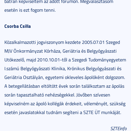
bátran képviseltem az adott fórumon. Megválasztásom
esetén is ezt fogom tenni.
Csorba Csilla
Közalkalmazotti jogviszonyom kezdete 2005.07.01 Szeged
MJV Önkormányzat Kórháza, Geriátria és Belgyógyászati
Utókezelő, majd 2010.10.01-től a Szegedi Tudományegyetem
I.számú Belgyógyászati Klinika, Krónikus Belgyógyászati és
Geriátria Osztályán, egyetemi okleveles ápolóként dolgozom.
A betegellátásban eltöltött évek során találkoztam az ápolás
során tapasztalható nehézségekkel. Jövőben szívesen
képviselném az ápoló kollégák érdekeit, véleményét, szükség
esetén javaslatokkal tudnám segíteni a SZTE ÜT munkáját.
SZTEinfo