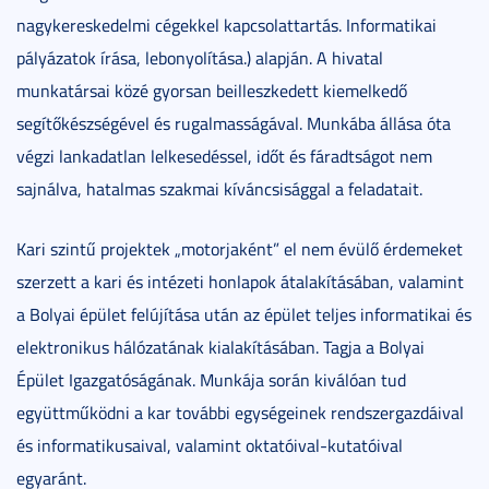
nagykereskedelmi cégekkel kapcsolattartás. Informatikai
pályázatok írása, lebonyolítása.) alapján. A hivatal
munkatársai közé gyorsan beilleszkedett kiemelkedő
segítőkészségével és rugalmasságával. Munkába állása óta
végzi lankadatlan lelkesedéssel, időt és fáradtságot nem
sajnálva, hatalmas szakmai kíváncsisággal a feladatait.
Kari szintű projektek „motorjaként” el nem évülő érdemeket
szerzett a kari és intézeti honlapok átalakításában, valamint
a Bolyai épület felújítása után az épület teljes informatikai és
elektronikus hálózatának kialakításában. Tagja a Bolyai
Épület Igazgatóságának. Munkája során kiválóan tud
együttműködni a kar további egységeinek rendszergazdáival
és informatikusaival, valamint oktatóival-kutatóival
egyaránt.