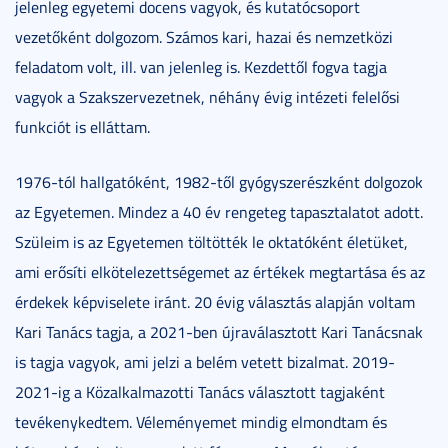
jelenleg egyetemi docens vagyok, és kutatócsoport
vezetőként dolgozom. Számos kari, hazai és nemzetközi
feladatom volt, ill. van jelenleg is. Kezdettől fogva tagja
vagyok a Szakszervezetnek, néhány évig intézeti felelősi
funkciót is elláttam.
1976-tól hallgatóként, 1982-től gyógyszerészként dolgozok
az Egyetemen. Mindez a 40 év rengeteg tapasztalatot adott.
Szüleim is az Egyetemen töltötték le oktatóként életüket,
ami erősíti elkötelezettségemet az értékek megtartása és az
érdekek képviselete iránt. 20 évig választás alapján voltam
Kari Tanács tagja, a 2021-ben újraválasztott Kari Tanácsnak
is tagja vagyok, ami jelzi a belém vetett bizalmat. 2019-
2021-ig a Közalkalmazotti Tanács választott tagjaként
tevékenykedtem. Véleményemet mindig elmondtam és