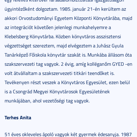
ügyintézőként dolgoztam. 1985. január 21-én kerültem az
akkori Orvostudományi Egyetem Központi Könyvtárába, majd
az integrációt követően jelenlegi munkahelyemre a
Klebelsberg Könyvtárba. Közben könyvtáros asszisztensi
végzettséget szereztem, majd elvégeztem a Juhász Gyula
Tanárképző Főiskola könyvtár szakát is. Munkába állásom óta
szakszervezeti tag vagyok. 2 évig, amíg kolléganőm GYED -en
volt átvállaltam a szakszervezeti titkári teendőket is.
Tevékenyen részt veszek a Könyvtáros Egyesület, ezen belül
is a Csongrád Megyei Könyvtárosok Egyesületének
munkájában, ahol vezetőségi tag vagyok.
Terhes Anita
51 éves okleveles ápoló vagyok két gyermek édesanyja. 1987