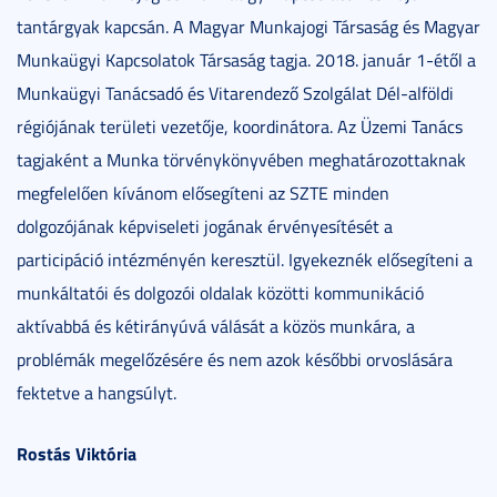
tantárgyak kapcsán. A Magyar Munkajogi Társaság és Magyar
Munkaügyi Kapcsolatok Társaság tagja. 2018. január 1-étől a
Munkaügyi Tanácsadó és Vitarendező Szolgálat Dél-alföldi
régiójának területi vezetője, koordinátora. Az Üzemi Tanács
tagjaként a Munka törvénykönyvében meghatározottaknak
megfelelően kívánom elősegíteni az SZTE minden
dolgozójának képviseleti jogának érvényesítését a
participáció intézményén keresztül. Igyekeznék elősegíteni a
munkáltatói és dolgozói oldalak közötti kommunikáció
aktívabbá és kétirányúvá válását a közös munkára, a
problémák megelőzésére és nem azok későbbi orvoslására
fektetve a hangsúlyt.
Rostás Viktória