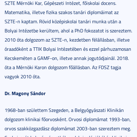
SZTE Mérnöki Kar, Gépészeti Intézet, főiskolai docens.
Matematika, illetve fizika szakos tanári diplomáimat az
SZTE-n kaptam. Rövid középiskolai tanári munka után a
Bolyai Intézetbe kerültem, ahol a PhD fokozatot is szereztem.
2010 óta dolgozom az SZTE-n, kezdetben félállásban, illetve
óraadóként a TTIK Bolyai Intézetében és ezzel párhuzamosan
Kecskeméten a GAMF-on, illetve annak jogutódjainál. 2018.
óta a Mérnöki Karon dolgozom főállásban. Az FDSZ tagja
vagyok 2010 óta.
Dr. Magony Sándor
1968-ban születtem Szegeden, a Belgyógyászati Klinikán
dolgozom klinikai főorvosként. Orvosi diplomámat 1993-ban,
orvos szakközgazdász diplomámat 2003-ban szereztem meg.