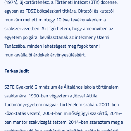
(1974), újkortörténész, a Történeti Intézet (BTK) docense,
egyben az FDSZ bölcsészkari titkára. Oktatói és kutatói
munkám mellett mintegy 10 éve tevékenykedem a
szakszervezetben. Azt ígérhetem, hogy amennyiben az
egyetem polgárai beválasztanak az intézmény Üzemi
Tanácsába, minden lehetségest meg fogok tenni
munkavállalói érdekek érvényesüléséért.
Farkas Judit
SZTE Gyakorló Gimnázium és Általános Iskola történelem
szaktanára. 1990-ben végeztem a József Attila
Tudományegyetem magyar-történelem szakán. 2001-ben
közoktatás vezető, 2003-ban minőségügyi szakértő, 2015-
ben mentor szakvizsgát tettem. 2014-ben szereztem meg a
szaktanácsadó és a szakértő minősítést, azóta is szakértő