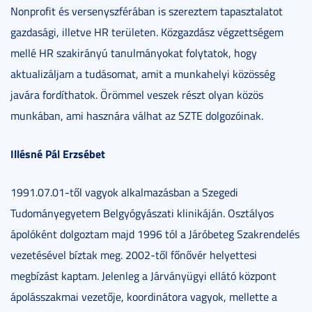
Nonprofit és versenyszférában is szereztem tapasztalatot
gazdasági, illetve HR területen. Közgazdász végzettségem
mellé HR szakirányú tanulmányokat folytatok, hogy
aktualizáljam a tudásomat, amit a munkahelyi közösség
javára fordíthatok. Örömmel veszek részt olyan közös
munkában, ami hasznára válhat az SZTE dolgozóinak.
Illésné Pál Erzsébet
1991.07.01-től vagyok alkalmazásban a Szegedi
Tudományegyetem Belgyógyászati klinikáján. Osztályos
ápolóként dolgoztam majd 1996 tól a Járóbeteg Szakrendelés
vezetésével bíztak meg. 2002-től főnővér helyettesi
megbízást kaptam. Jelenleg a Járványügyi ellátó központ
ápolásszakmai vezetője, koordinátora vagyok, mellette a