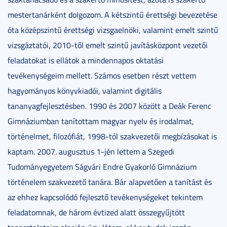
mestertanárként dolgozom. A kétszintű érettségi bevezetése
óta középszintű érettségi vizsgaelnöki, valamint emelt szintű
vizsgáztatói, 2010-től emelt szintű javításközpont vezetői
feladatokat is ellátok a mindennapos oktatási
tevékenységeim mellett. Számos esetben részt vettem
hagyományos könyvkiadói, valamint digitális
tananyagfejlesztésben. 1990 és 2007 között a Deák Ferenc
Gimnáziumban tanítottam magyar nyelv és irodalmat,
történelmet, filozófiát, 1998-tól szakvezetői megbízásokat is
kaptam. 2007. augusztus 1-jén lettem a Szegedi
Tudományegyetem Ságvári Endre Gyakorló Gimnázium
történelem szakvezető tanára. Bár alapvetően a tanítást és
az ehhez kapcsolódó fejlesztő tevékenységeket tekintem
feladatomnak, de három évtized alatt összegyűjtött