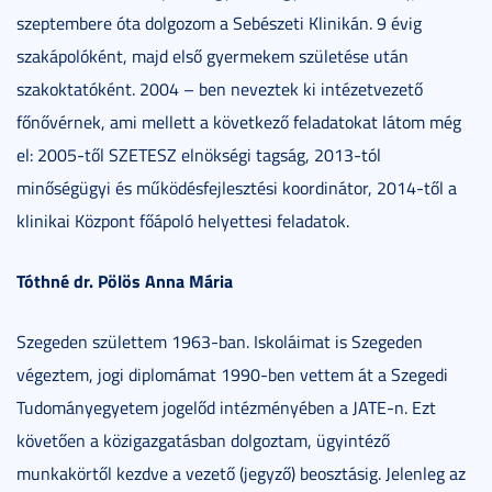
szeptembere óta dolgozom a Sebészeti Klinikán. 9 évig
szakápolóként, majd első gyermekem születése után
szakoktatóként. 2004 – ben neveztek ki intézetvezető
főnővérnek, ami mellett a következő feladatokat látom még
el: 2005-től SZETESZ elnökségi tagság, 2013-tól
minőségügyi és működésfejlesztési koordinátor, 2014-től a
klinikai Központ főápoló helyettesi feladatok.
Tóthné dr. Pölös Anna Mária
Szegeden születtem 1963-ban. Iskoláimat is Szegeden
végeztem, jogi diplomámat 1990-ben vettem át a Szegedi
Tudományegyetem jogelőd intézményében a JATE-n. Ezt
követően a közigazgatásban dolgoztam, ügyintéző
munkakörtől kezdve a vezető (jegyző) beosztásig. Jelenleg az