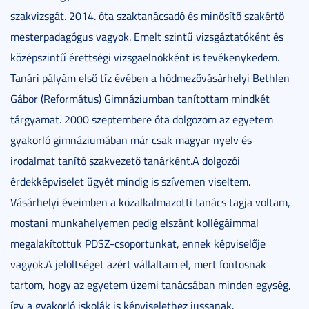
szakvizsgát. 2014. óta szaktanácsadó és minősítő szakértő
mesterpadagógus vagyok. Emelt szintű vizsgáztatóként és
középszintű érettségi vizsgaelnökként is tevékenykedem.
Tanári pályám első tíz évében a hódmezővásárhelyi Bethlen
Gábor (Református) Gimnáziumban tanítottam mindkét
tárgyamat. 2000 szeptembere óta dolgozom az egyetem
gyakorló gimnáziumában már csak magyar nyelv és
irodalmat tanító szakvezető tanárként.A dolgozói
érdekképviselet ügyét mindig is szívemen viseltem.
Vásárhelyi éveimben a közalkalmazotti tanács tagja voltam,
mostani munkahelyemen pedig elszánt kollégáimmal
megalakítottuk PDSZ-csoportunkat, ennek képviselője
vagyok.A jelöltséget azért vállaltam el, mert fontosnak
tartom, hogy az egyetem üzemi tanácsában minden egység,
így a gyakorló iskolák is képviselethez jussanak.