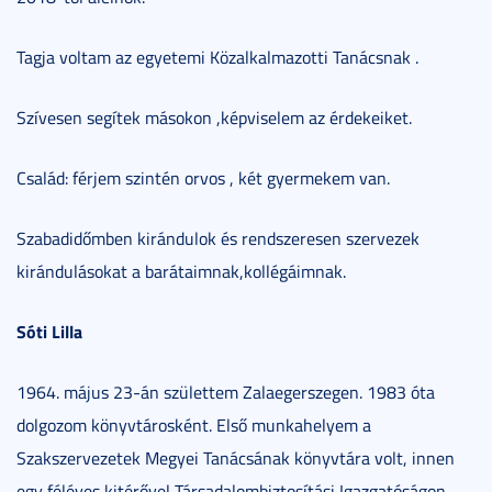
Tagja voltam az egyetemi Közalkalmazotti Tanácsnak .
Szívesen segítek másokon ,képviselem az érdekeiket.
Család: férjem szintén orvos , két gyermekem van.
Szabadidőmben kirándulok és rendszeresen szervezek
kirándulásokat a barátaimnak,kollégáimnak.
Sóti Lilla
1964. május 23-án születtem Zalaegerszegen. 1983 óta
dolgozom könyvtárosként. Első munkahelyem a
Szakszervezetek Megyei Tanácsának könyvtára volt, innen
egy féléves kitérővel Társadalombiztosítási Igazgatóságon