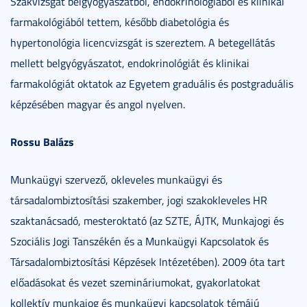
Szakvizsgát belgyógyászatból, endokrinológiából és klinikai
farmakológiából tettem, később diabetológia és
hypertonológia licencvizsgát is szereztem. A betegellátás
mellett belgyógyászatot, endokrinológiát és klinikai
farmakológiát oktatok az Egyetem graduális és postgraduális
képzésében magyar és angol nyelven.
Rossu Balázs
Munkaügyi szervező, okleveles munkaügyi és
társadalombiztosítási szakember, jogi szakokleveles HR
szaktanácsadó, mesteroktató (az SZTE, ÁJTK, Munkajogi és
Szociális Jogi Tanszékén és a Munkaügyi Kapcsolatok és
Társadalombiztosítási Képzések Intézetében). 2009 óta tart
előadásokat és vezet szemináriumokat, gyakorlatokat
kollektív munkajog és munkaügyi kapcsolatok témájú