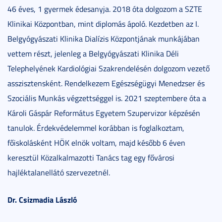
46 éves, 1 gyermek édesanyja. 2018 óta dolgozom a SZTE
Klinikai Központban, mint diplomás ápoló. Kezdetben az I.
Belgyógyászati Klinika Dialízis Központjának munkájában
vettem részt, jelenleg a Belgyógyászati Klinika Déli
Telephelyének Kardiológiai Szakrendelésén dolgozom vezető
asszisztensként. Rendelkezem Egészségügyi Menedzser és
Szociális Munkás végzettséggel is. 2021 szeptembere óta a
Károli Gáspár Református Egyetem Szupervizor képzésén
tanulok. Érdekvédelemmel korábban is foglalkoztam,
főiskolásként HÖK elnök voltam, majd később 6 éven
keresztül Közalkalmazotti Tanács tag egy fővárosi
hajléktalanellátó szervezetnél.
Dr. Csizmadia László