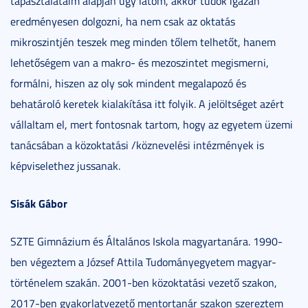
tapasztalataim alapján úgy látom, akkor tudok igazán
eredményesen dolgozni, ha nem csak az oktatás
mikroszintjén teszek meg minden tőlem telhetőt, hanem
lehetőségem van a makro- és mezoszintet megismerni,
formálni, hiszen az oly sok mindent megalapozó és
behatároló keretek kialakítása itt folyik. A jelöltséget azért
vállaltam el, mert fontosnak tartom, hogy az egyetem üzemi
tanácsában a közoktatási /köznevelési intézmények is
képviselethez jussanak.
Sisák Gábor
SZTE Gimnázium és Általános Iskola magyartanára. 1990-
ben végeztem a József Attila Tudományegyetem magyar-
történelem szakán. 2001-ben közoktatási vezető szakon,
2017-ben gyakorlatvezető mentortanár szakon szereztem