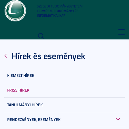
SZEGEDI TUDOMÁNYEGYETEM
TERMÉSZETTUDOMÁNYI ÉS
INFORMATIKAI KAR
Toggl
navig
Hírek és események
KIEMELT HÍREK
FRISS HÍREK
TANULMÁNYI HÍREK
RENDEZVÉNYEK, ESEMÉNYEK