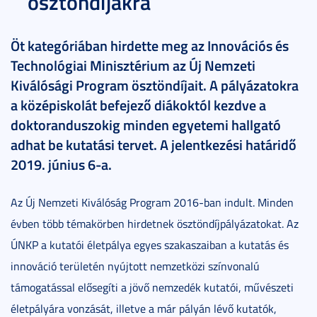
ösztöndíjakra
Öt kategóriában hirdette meg az Innovációs és
Technológiai Minisztérium az Új Nemzeti
Kiválósági Program ösztöndíjait. A pályázatokra
a középiskolát befejező diákoktól kezdve a
doktoranduszokig minden egyetemi hallgató
adhat be kutatási tervet. A jelentkezési határidő
2019. június 6-a.
Az Új Nemzeti Kiválóság Program 2016-ban indult. Minden
évben több témakörben hirdetnek ösztöndíjpályázatokat. Az
ÚNKP a kutatói életpálya egyes szakaszaiban a kutatás és
innováció területén nyújtott nemzetközi színvonalú
támogatással elősegíti a jövő nemzedék kutatói, művészeti
életpályára vonzását, illetve a már pályán lévő kutatók,