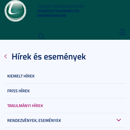
SZEGEDI TUDOMÁNYEGYETEM
TERMÉSZETTUDOMÁNYI ÉS
INFORMATIKAI KAR
Toggl
navig
Hírek és események
KIEMELT HÍREK
FRISS HÍREK
TANULMÁNYI HÍREK
RENDEZVÉNYEK, ESEMÉNYEK