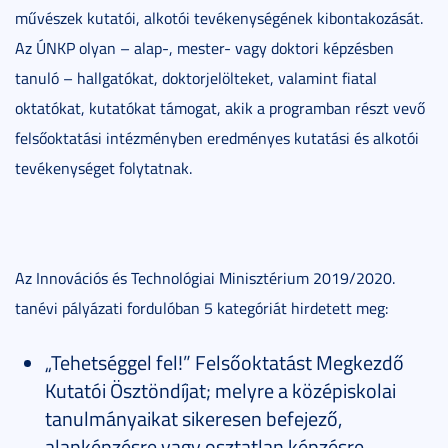
művészek kutatói, alkotói tevékenységének kibontakozását.
Az ÚNKP olyan – alap-, mester- vagy doktori képzésben
tanuló – hallgatókat, doktorjelölteket, valamint fiatal
oktatókat, kutatókat támogat, akik a programban részt vevő
felsőoktatási intézményben eredményes kutatási és alkotói
tevékenységet folytatnak.
Az Innovációs és Technológiai Minisztérium 2019/2020.
tanévi pályázati fordulóban 5 kategóriát hirdetett meg:
„Tehetséggel fel!” Felsőoktatást Megkezdő
Kutatói Ösztöndíjat; melyre a középiskolai
tanulmányaikat sikeresen befejező,
alapképzésre vagy osztatlan képzésre