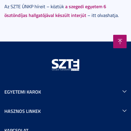
a szegedi egyetem 6
Az SZTE ÚNKP híreit – köztük
ösztöndíjas hallgatójával készült interjút
– itt olvashatja.
EGYETEMI KAROK
HASZNOS LINKEK
KAPCSOLAT