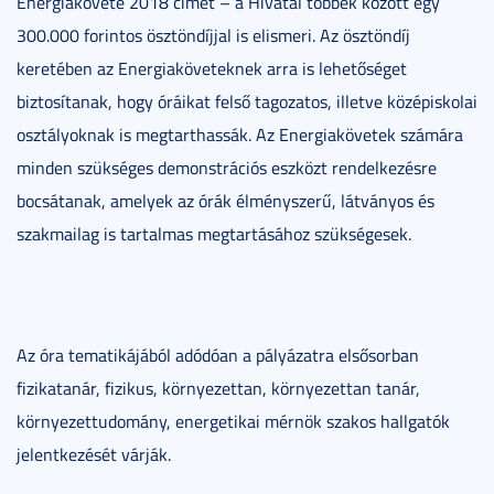
Energiakövete 2018 címet – a Hivatal többek között egy
300.000 forintos ösztöndíjjal is elismeri. Az ösztöndíj
keretében az Energiaköveteknek arra is lehetőséget
biztosítanak, hogy óráikat felső tagozatos, illetve középiskolai
osztályoknak is megtarthassák. Az Energiakövetek számára
minden szükséges demonstrációs eszközt rendelkezésre
bocsátanak, amelyek az órák élményszerű, látványos és
szakmailag is tartalmas megtartásához szükségesek.
Az óra tematikájából adódóan a pályázatra elsősorban
fizikatanár, fizikus, környezettan, környezettan tanár,
környezettudomány, energetikai mérnök szakos hallgatók
jelentkezését várják.