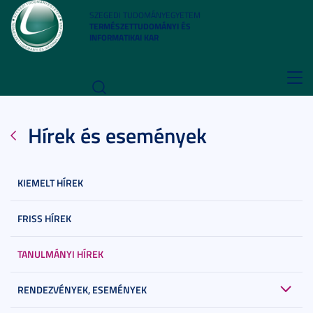
SZEGEDI TUDOMÁNYEGYETEM
TERMÉSZETTUDOMÁNYI ÉS
INFORMATIKAI KAR
Toggl
navig
Hírek és események
KIEMELT HÍREK
FRISS HÍREK
TANULMÁNYI HÍREK
RENDEZVÉNYEK, ESEMÉNYEK