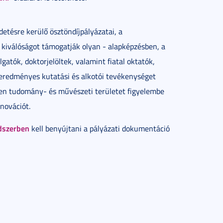
tésre kerülő ösztöndíjpályázatai, a
i kiválóságot támogatják olyan - alapképzésben, a
atók, doktorjelöltek, valamint fiatal oktatók,
 eredményes kutatási és alkotói tevékenységet
nden tudomány- és művészeti területet figyelembe
novációt.
ndszerben
kell benyújtani a pályázati dokumentáció