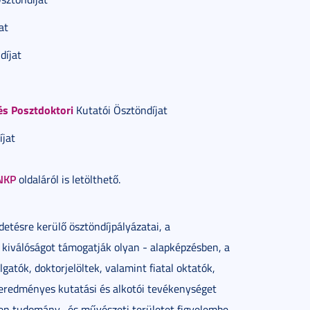
at
díjat
s Posztdoktori
Kutatói Ösztöndíjat
jat
NKP
oldaláról is letölthető.
tésre kerülő ösztöndíjpályázatai, a
i kiválóságot támogatják olyan - alapképzésben, a
atók, doktorjelöltek, valamint fiatal oktatók,
 eredményes kutatási és alkotói tevékenységet
nden tudomány- és művészeti területet figyelembe