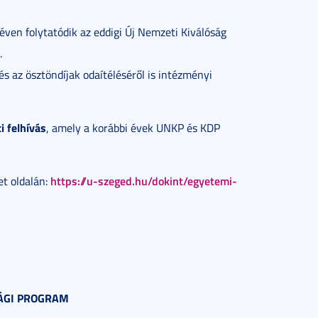
ven folytatódik az eddigi Új Nemzeti Kiválóság
.
s az ösztöndíjak odaítéléséről is intézményi
 felhívás
, amely a korábbi évek UNKP és KDP
https://u-szeged.hu/dokint/egyetemi-
et oldalán:
SÁGI PROGRAM