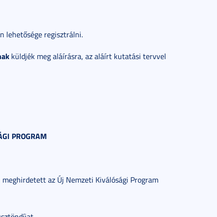
n lehetősége regisztrálni.
nak
küldjék meg aláírásra, az aláírt kutatási tervvel
SÁGI PROGRAM
l meghirdetett az Új Nemzeti Kiválósági Program
sztöndíjat