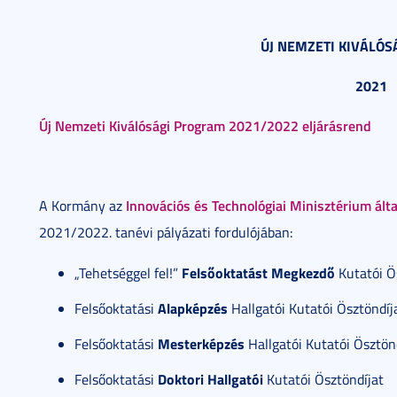
ÚJ NEMZETI KIVÁLÓ
2021
Új Nemzeti Kiválósági Program 2021/2022 eljárásrend
Innovációs és Technológiai Minisztérium ált
A Kormány az
2021/2022. tanévi pályázati fordulójában:
Felsőoktatást Megkezdő
„Tehetséggel fel!”
Kutatói Ö
Alapképzés
Felsőoktatási
Hallgatói Kutatói Ösztöndíj
Mesterképzés
Felsőoktatási
Hallgatói Kutatói Ösztön
Doktori Hallgatói
Felsőoktatási
Kutatói Ösztöndíjat