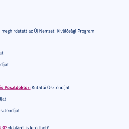
l meghirdetett az Új Nemzeti Kiválósági Program
at
díjat
s Posztdoktori
Kutatói Ösztöndíjat
jat
sztöndíjat
NKP
oldaláról is letölthető.