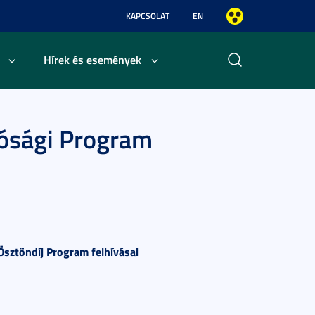
KAPCSOLAT
EN
Hírek és események
ósági Program
Ösztöndíj Program felhívásai