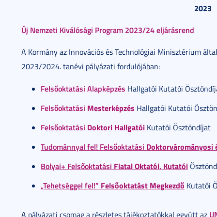
2023
Új Nemzeti Kiválósági Program 2023/24 eljárásrend
A Kormány az Innovációs és Technológiai Minisztérium álta
2023/2024. tanévi pályázati fordulójában:
Felsőoktatási Alapképzés
Hallgatói Kutatói Ösztöndíj
Felsőoktatási
Mesterképzés
Hallgatói Kutatói Ösztön
Felsőoktatási
Doktori
Hallgatói
Kutatói Ösztöndíjat
Tudománnyal fel! Felsőoktatási
Doktorvárományosi é
Bolyai+ Felsőoktatási
Fiatal Oktatói, Kutatói
Ösztöndí
„Tehetséggel fel!”
Felsőoktatást Megkezdő
Kutatói Ö
U
A pályázati csomag a részletes tájékoztatókkal együtt az