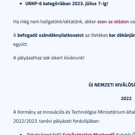
UNKP-6 kategóriában 2023. július 7-ig!
ezen az oldalon
Ha még nem hallgatónk/oktatónk, akkor
va
befogadó szándéknyilatkozatot
kar dékánjá
A
az illetékes
együtt.
A pályázathoz sok sikert kívánunk!
ÚJ NEMZETI KIVÁLÓ
2022
A Kormány az Innovációs és Technológiai Minisztérium álta
2022/2023. tanévi pályázati fordulójában:
„Tehetséggel fel!”
Felsőoktatást Megkezdő
Kutatói Ö