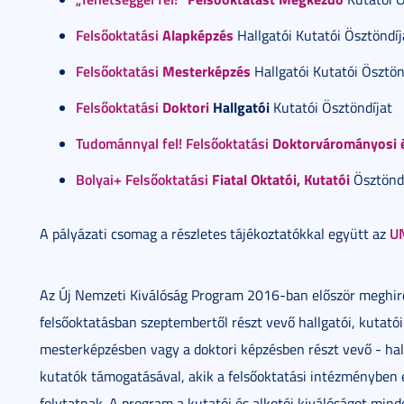
Felsőoktatási
Alapképzés
Hallgatói Kutatói Ösztöndíj
Felsőoktatási
Mesterképzés
Hallgatói Kutatói Ösztön
Felsőoktatási
Doktori
Hallgatói
Kutatói Ösztöndíjat
Tudománnyal fel! Felsőoktatási
Doktorvárományosi é
Bolyai+ Felsőoktatási
Fiatal Oktatói, Kutatói
Ösztöndí
U
A pályázati csomag a részletes tájékoztatókkal együtt az
Az Új Nemzeti Kiválóság Program 2016-ban először meghirde
felsőoktatásban szeptembertől részt vevő hallgatói, kutató
mesterképzésben vagy a doktori képzésben részt vevő - hallg
kutatók támogatásával, akik a felsőoktatási intézményben
folytatnak. A program a kutatói és alkotói kiválóságot mi