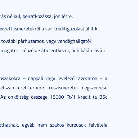
ás nélkül, beiratkozással jön létre.
ett ismeretekről a kar kreditigazolást állít ki.
t további párhuzamos, vagy vendéghallgatói
ámogatott képzésre átjelentkezni, önhibáján kívüli
szakokra – nappali vagy levelező tagozaton – a
ó létszámkeret terhére - részismeretek megszerzése
. Az önköltség összege 15000 Ft/1 kredit (a BSc
szthatnak, egyéb nem szakos kurzusok felvétele