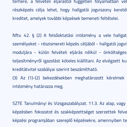
terhére, a felvételi eljárástól független folyamatban ve
részképzés célja lehet, hogy hallgatói jogviszony kere
kreditet, amelyek további képzések bemeneti feltételei.
Nftv. 42. § (2) A felsőoktatási intézmény a vele hallga
személyeket - részismereti képzés céljából - hallgatói jog
moduljára - külön felvételi eljárás nélkül - önköltség
teljesítményről igazolást köteles kiállítani. Az elvégzett 
kreditátvitel szabályai szerint beszámítható.
(3) Az (1)-(2) bekezdésekben meghatározott kérelmek te
intézmény határozza meg.
SZTE Tanulmányi és Vizsgaszabályzat. 11.3. Az alap, vagy
képzésben fokozatot és szakképzettséget szerzettek fel
képzési programjában szereplő képzésekre, amennyiben tel