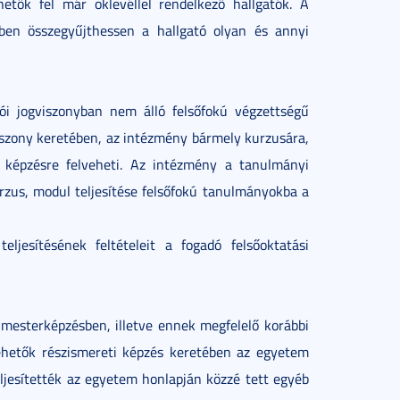
hetők fel már oklevéllel rendelkező hallgatók. A
tében összegyűjthessen a hallgató olyan és annyi
tói jogviszonyban nem álló felsőfokú végzettségű
viszony keretében, az intézmény bármely kurzusára,
es képzésre felveheti. Az intézmény a tanulmányi
kurzus, modul teljesítése felsőfokú tanulmányokba a
ljesítésének feltételeit a fogadó felsőoktatási
 mesterképzésben, illetve ennek megfelelő korábbi
vehetők részismereti képzés keretében az egyetem
jesítették az egyetem honlapján közzé tett egyéb