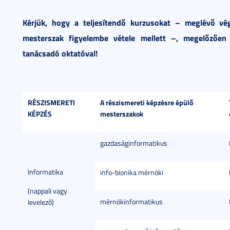
Kérjük, hogy a teljesítendő kurzusokat – meglévő vég
mesterszak figyelembe vétele mellett –, megelőzően 
tanácsadó oktatóval!
RÉSZISMERETI
A részismereti képzésre épülő
KÉPZÉS
mesterszakok
gazdaságinformatikus
Informatika
info-bionika mérnöki
(nappali vagy
mérnökinformatikus
levelező)