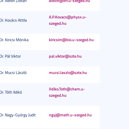
Dr. Alexin Zoltán
alexin@inf.u-szeged.hu
A.P.Kovacs@physx.u-
Dr. Kovács Attila
szeged.hu
Dr. Kiricsi Mónika
kiricsim@bio.u-szeged.hu
Dr. Pál Viktor
pal.viktor@szte.hu
Dr. Mucsi László
mucsi.laszlo@szte.hu
Ildiko.Toth@chem.u-
Dr. Tóth Ildikó
szeged.hu
Dr. Nagy-György Judit
ngyj@math.u-szeged.hu