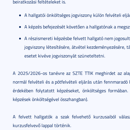
beiratkozási feltételeket is.
A hallgatói önköltséges jogviszony külön felvételi eljár
A képzés befejezését követően a hallgatónak a megszerz
A részismereti képzésbe felvett hallgató nem jogosul
jogviszony létesítésére, átvétel kezdeményezésére, t
esetet kivéve jogviszonyát szüneteltetni.
A 2025/2026-os tanévre az SZTE TTIK meghirdet az alap
normál felvételi és a pótfelvételi eljárás után fennmarad
érdekében folytatott képzéseket, önköltséges formában
képzések önköltségével összhangban).
A felvett hallgatók a szak felvehető kurzusaiból vála
kurzusfelvevő lappal történik.