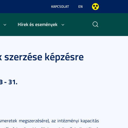
KAPCSOLAT
EN
Hírek és események
k szerzése képzésre
8 - 31.
ismeretek megszerzésére), az intézményi kapacitás