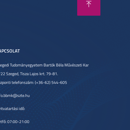
APCSOLAT
egedi Tudományegyetem Bartók Béla Művészeti Kar
22 Szeged, Tisza Lajos krt. 79-81.
zponti telefonszám: (+36-62) 544-605
fo.bbmk@szte.hu
itvatartási idő:
tfő: 07:00-21:00