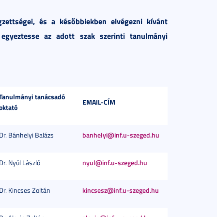
zettségei, és a későbbiekben elvégezni kívánt
egyeztesse az adott szak szerinti tanulmányi
Tanulmányi tanácsadó
EMAIL-CÍM
oktató
Dr. Bánhelyi Balázs
banhelyi@inf.u-szeged.hu
Dr. Nyúl László
nyul@inf.u-szeged.hu
Dr. Kincses Zoltán
kincsesz@inf.u-szeged.hu