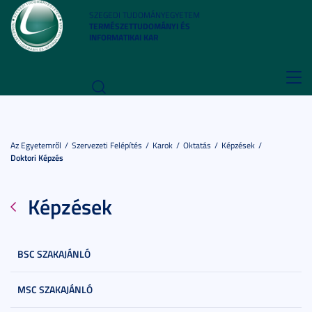
SZEGEDI TUDOMÁNYEGYETEM
TERMÉSZETTUDOMÁNYI ÉS
INFORMATIKAI KAR
Toggl
navig
Az Egyetemről
Szervezeti Felépítés
Karok
Oktatás
Képzések
Doktori Képzés
Képzések
BSC SZAKAJÁNLÓ
MSC SZAKAJÁNLÓ