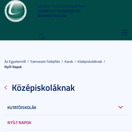
SZEGEDI TUDOMÁNYEGYETEM
TERMÉSZETTUDOMÁNYI ÉS
INFORMATIKAI KAR
Toggl
navig
Az Egyetemről
Szervezeti Felépítés
Karok
Középiskoláknak
Nyílt Napok
Középiskoláknak
KUTATÓISKOLÁK
NYÍLT NAPOK