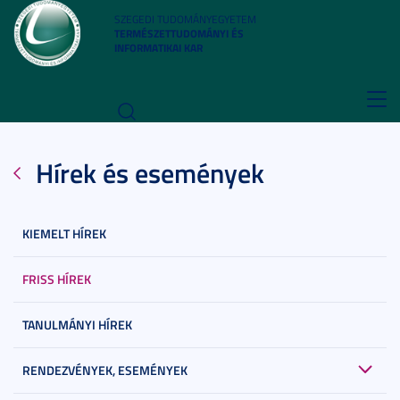
SZEGEDI TUDOMÁNYEGYETEM
TERMÉSZETTUDOMÁNYI ÉS
INFORMATIKAI KAR
Toggl
navig
Hírek és események
KIEMELT HÍREK
FRISS HÍREK
TANULMÁNYI HÍREK
RENDEZVÉNYEK, ESEMÉNYEK