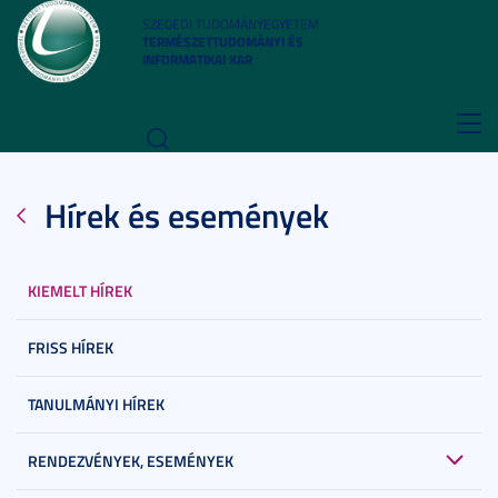
SZEGEDI TUDOMÁNYEGYETEM
TERMÉSZETTUDOMÁNYI ÉS
INFORMATIKAI KAR
Toggl
navig
Hírek és események
KIEMELT HÍREK
FRISS HÍREK
TANULMÁNYI HÍREK
RENDEZVÉNYEK, ESEMÉNYEK