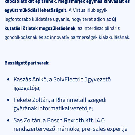
kapcsolatokat építsenek, megismerjék egymás kihívásait és
együttműködési lehetőségeit.
A Virtus Klub egyik
új
legfontosabb küldetése ugyanis, hogy teret adjon az
kutatási ötletek megszületésének
, az interdiszciplináris
gondolkodásnak és az innovatív partnerségek kialakulásának.
Beszélgetőpartnerek:
Kaszás Anikó, a SolvElectric ügyvezető
igazgatója;
Fekete Zoltán, a Rheinmetall szegedi
gyárának informatikai vezetője;
Sas Zoltán, a Bosch Rexroth Kft. I4.0
rendszertervező mérnöke, pre-sales expertje