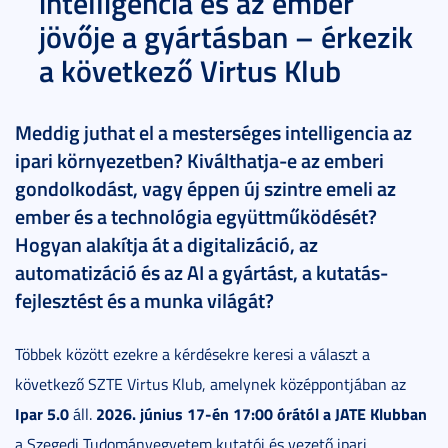
intelligencia és az ember
jövője a gyártásban – érkezik
a következő Virtus Klub
Meddig juthat el a mesterséges intelligencia az
ipari környezetben? Kiválthatja-e az emberi
gondolkodást, vagy éppen új szintre emeli az
ember és a technológia együttműködését?
Hogyan alakítja át a digitalizáció, az
automatizáció és az AI a gyártást, a kutatás-
fejlesztést és a munka világát?
Többek között ezekre a kérdésekre keresi a választ a
következő SZTE Virtus Klub, amelynek középpontjában az
Ipar 5.0
2026. június 17-én 17:00 órától a JATE Klubban
áll.
a Szegedi Tudományegyetem kutatói és vezető ipari