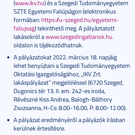
(
www.ikv.hu
) és a Szegedi Tudományegyetem
SZTE Egyetemi Faliújságon (elektronikus
formában:
https://u-szeged.hu/egyetemi-
faliujsag
) tekinthető meg. A pályáztatott
lakásokról a
www.szegedingatlanok.hu
.
oldalon is tájékozódhatnak.
A pályázatokat 2022. március 18. napjáig
lehet benyújtani a Szegedi Tudományegyetem
Oktatási Igazgatóságához, „IKV Zrt.
lakáspályázat” megjelöléssel (6720 Szeged,
Dugonics tér 13. II. em. 242-es iroda,
Révészné Kiss Andrea, Balogh-Báthory
Zsuzsanna, H-Cs: 8.00-16.00, P: 8.00-12.00).
A pályázat eredményéről a pályázók írásban
kerülnek értesítésre.