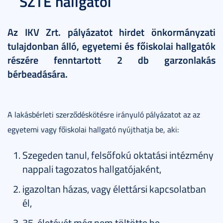
SZTE hallgatói
Az IKV Zrt. pályázatot hirdet önkormányzati
tulajdonban álló, egyetemi és főiskolai hallgatók
részére fenntartott 2 db garzonlakás
bérbeadására.
A lakásbérleti szerződéskötésre irányuló pályázatot az az
egyetemi vagy főiskolai hallgató nyújthatja be, aki:
Szegeden tanul, felsőfokú oktatási intézmény
nappali tagozatos hallgatójaként,
igazoltan házas, vagy élettársi kapcsolatban
él,
35. életévét még nem töltötte be,