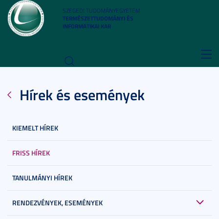
SZEGEDI TUDOMÁNYEGYETEM
TERMÉSZETTUDOMÁNYI ÉS
INFORMATIKAI KAR
Toggl
navig
Hírek és események
KIEMELT HÍREK
FRISS HÍREK
TANULMÁNYI HÍREK
RENDEZVÉNYEK, ESEMÉNYEK