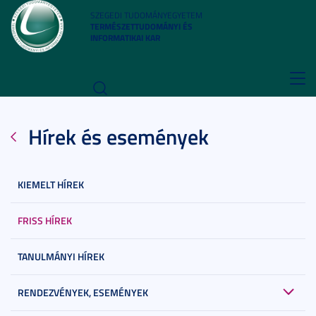
SZEGEDI TUDOMÁNYEGYETEM
TERMÉSZETTUDOMÁNYI ÉS
INFORMATIKAI KAR
Toggl
navig
Hírek és események
KIEMELT HÍREK
FRISS HÍREK
TANULMÁNYI HÍREK
RENDEZVÉNYEK, ESEMÉNYEK