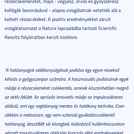
részecskeméretét, majd - vegyész, orvos és gyóyszerész
kollégák bevonásával - alapos vizsgálatnak vetették alá a
keltett részecskéket. A pozitív eredményekkel zárult
vizsgálatsorozat a Nature lapcsaládba tartozó Scientific
Results folyóiratban került közlésre.
"A hatóanyagok oldékonyságának javítása egy egyre növekvő
kihívás a gyógyszeripar számára. A hasznosulás javításának egyik
módja a részecskeméret csökkentés, aminek köszönhetően megnő
az aktív felület. Az aprózás innovatív módja az impulzuslézeres
abláció, ami egy segédanyag mentes és hatékony technika. Ezen
cikkben a meloxicam, egy nem-szteroid gyulladáscsökkentő
hatóanyag, desztillált víz közegbeli, különböző hullámhosszakon
végzett impulzuslézeres ablációja kapcsán elért eredményeinket