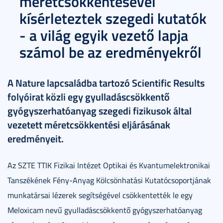
méretcsökkentésével
kísérleteztek szegedi kutatók
- a világ egyik vezető lapja
számol be az eredményekről
A Nature lapcsaládba tartozó Scientific Results
folyóirat közli egy gyulladáscsökkentő
gyógyszerhatóanyag szegedi fizikusok által
vezetett méretcsökkentési eljárásának
eredményeit.
Az SZTE TTIK Fizikai Intézet Optikai és Kvantumelektronikai
Tanszékének Fény-Anyag Kölcsönhatási Kutatócsoportjának
munkatársai lézerek segítségével csökkentették le egy
Meloxicam nevű gyulladáscsökkentő gyógyszerhatóanyag