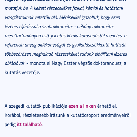
mutatjuk be. A keltett részecskéket fizikai, kémiai és hatástani
vizsgálatoknak vetettük alá. Mérésekkel igazoltuk, hogy ezen
lézeres eljárással a szubmikrométer - néhány mikrométer
mérettartományba eső, jelentős kémia károsodástól menetes, a
referencia anyag oldékonyságát és gyulladáscsökkentő hatását
többszörösen meghaladó részecskéket tudunk előállítani lézeres
ablációval"
- mondta el Nagy Eszter végzős doktorandusz, a
kutatás vezetője.
ezen a linken
A szegedi kutatók publikációja
érhető el.
Korábbi, részletesebb írásunk a kutatócsoport eredményeiről
itt található
pedig
.