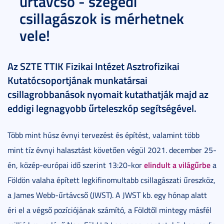
űrtávcső - szegedi
csillagászok is mérhetnek
vele!
Az SZTE TTIK Fizikai Intézet Asztrofizikai
Kutatócsoportjának munkatársai
csillagrobbanások nyomait kutathatják majd az
eddigi legnagyobb űrteleszkóp segítségével.
Több mint húsz évnyi tervezést és építést, valamint több
mint tíz évnyi halasztást követően végül 2021. december 25-
elindult a világűrbe
én, közép-európai idő szerint 13:20-kor
a
Földön valaha épített legkifinomultabb csillagászati űreszköz,
a James Webb-űrtávcső (JWST). A JWST kb. egy hónap alatt
éri el a végső pozíciójának számító, a Földtől mintegy másfél