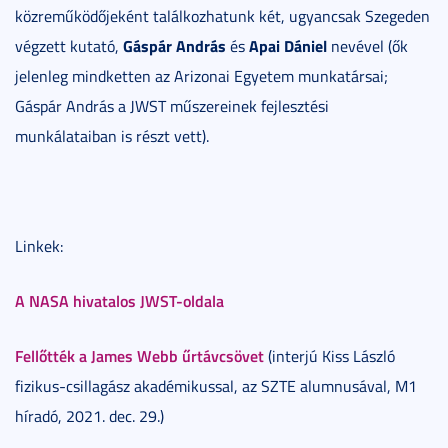
közreműködőjeként találkozhatunk két, ugyancsak Szegeden
Gáspár András
Apai Dániel
végzett kutató,
és
nevével (ők
jelenleg mindketten az Arizonai Egyetem munkatársai;
Gáspár András a JWST műszereinek fejlesztési
munkálataiban is részt vett).
Linkek:
A NASA hivatalos JWST-oldala
Fellőtték a James Webb űrtávcsövet
(interjú Kiss László
fizikus-csillagász akadémikussal, az SZTE alumnusával, M1
híradó, 2021. dec. 29.)