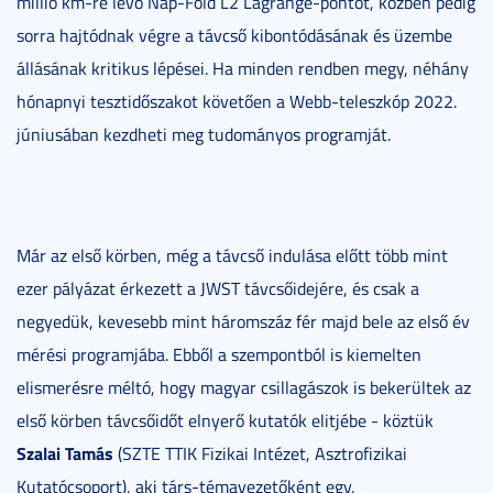
millió km-re lévő Nap-Föld L2 Lagrange-pontot, közben pedig
sorra hajtódnak végre a távcső kibontódásának és üzembe
állásának kritikus lépései. Ha minden rendben megy, néhány
hónapnyi tesztidőszakot követően a Webb-teleszkóp 2022.
júniusában kezdheti meg tudományos programját.
Már az első körben, még a távcső indulása előtt több mint
ezer pályázat érkezett a JWST távcsőidejére, és csak a
negyedük, kevesebb mint háromszáz fér majd bele az első év
mérési programjába. Ebből a szempontból is kiemelten
elismerésre méltó, hogy magyar csillagászok is bekerültek az
első körben távcsőidőt elnyerő kutatók elitjébe - köztük
Szalai Tamás
(SZTE TTIK Fizikai Intézet, Asztrofizikai
Kutatócsoport), aki társ-témavezetőként egy,