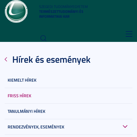
SZEGEDI TUDOMÁNYEGYETEM
TERMÉSZETTUDOMÁNYI ÉS
INFORMATIKAI KAR
Toggl
navig
Hírek és események
KIEMELT HÍREK
FRISS HÍREK
TANULMÁNYI HÍREK
RENDEZVÉNYEK, ESEMÉNYEK