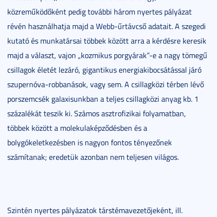
közreműködőként pedig további három nyertes pályázat
révén használhatja majd a Webb-űrtávcső adatait. A szegedi
kutató és munkatársai többek között arra a kérdésre keresik
majd a választ, vajon „kozmikus porgyárak”-e a nagy tömegű
csillagok életét lezáró, gigantikus energiakibocsátással járó
szupernóva-robbanások, vagy sem. A csillagközi térben lévő
porszemcsék galaxisunkban a teljes csillagközi anyag kb. 1
százalékát teszik ki. Számos asztrofizikai folyamatban,
többek között a molekulaképződésben és a
bolygókeletkezésben is nagyon fontos tényezőnek
számítanak; eredetük azonban nem teljesen világos.
Szintén nyertes pályázatok társtémavezetőjeként, ill.