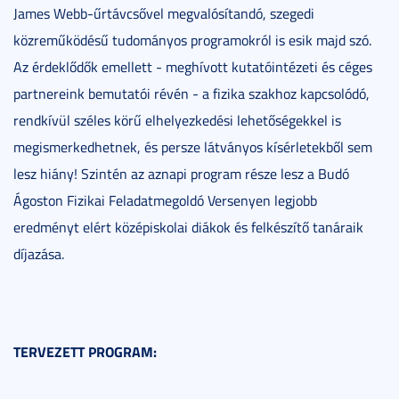
James Webb-űrtávcsővel megvalósítandó, szegedi
közreműködésű tudományos programokról is esik majd szó.
Az érdeklődők emellett - meghívott kutatóintézeti és céges
partnereink bemutatói révén - a fizika szakhoz kapcsolódó,
rendkívül széles körű elhelyezkedési lehetőségekkel is
megismerkedhetnek, és persze látványos kísérletekből sem
lesz hiány! Szintén az aznapi program része lesz a Budó
Ágoston Fizikai Feladatmegoldó Versenyen legjobb
eredményt elért középiskolai diákok és felkészítő tanáraik
díjazása.
TERVEZETT PROGRAM: