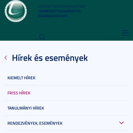
SZEGEDI TUDOMÁNYEGYETEM
TERMÉSZETTUDOMÁNYI ÉS
INFORMATIKAI KAR
Toggl
navig
Hírek és események
KIEMELT HÍREK
FRISS HÍREK
TANULMÁNYI HÍREK
RENDEZVÉNYEK, ESEMÉNYEK