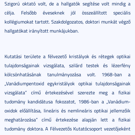
Szigorú oktató volt, de a hallgatók segítése volt mindig a
célja. Felsőbb éveseknek jól összeállított speciális
kollégiumokat tartott. Szakdolgozatos, doktori munkát végző
hallgatókat irányított munkájukban.
Kutatási területe a félvezető kristályok és rétegek optikai
tulajdonságainak vizsgálata, szilárd testek és lézerfény
kölcsönhatásának tanulmányozása volt. 1968-ban a
„Vanádiumpentoxid egykristályok optikai tulajdonságainak
vizsgálata” című értekezésével szerezte meg a fizikai
tudomány kandidátusa fokozatot, 1986-ban a „Vanádium-
oxidok előállítása, lineáris és nemlineáris optikai jellemzőik
meghatározása” című értekezése alapján lett a fizikai
tudomány doktora. A Félvezetős Kutatócsoport vezetőjeként