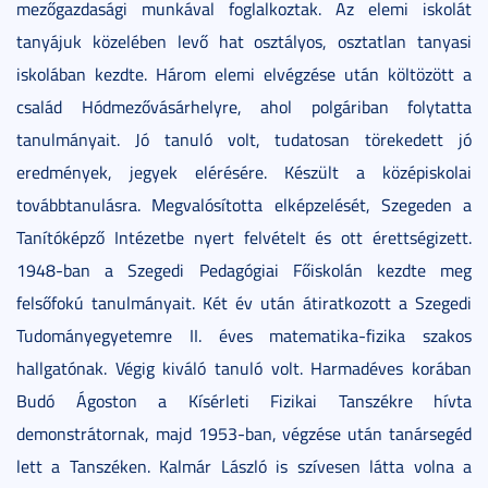
mezőgazdasági munkával foglalkoztak. Az elemi iskolát
tanyájuk közelében levő hat osztályos, osztatlan tanyasi
iskolában kezdte. Három elemi elvégzése után költözött a
család Hódmezővásárhelyre, ahol polgáriban folytatta
tanulmányait. Jó tanuló volt, tudatosan törekedett jó
eredmények, jegyek elérésére. Készült a középiskolai
továbbtanulásra. Megvalósította elképzelését, Szegeden a
Tanítóképző Intézetbe nyert felvételt és ott érettségizett.
1948-ban a Szegedi Pedagógiai Főiskolán kezdte meg
felsőfokú tanulmányait. Két év után átiratkozott a Szegedi
Tudományegyetemre II. éves matematika-fizika szakos
hallgatónak. Végig kiváló tanuló volt. Harmadéves korában
Budó Ágoston a Kísérleti Fizikai Tanszékre hívta
demonstrátornak, majd 1953-ban, végzése után tanársegéd
lett a Tanszéken. Kalmár László is szívesen látta volna a