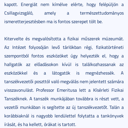
kapott. Energiát nem kímélve elérte, hogy felépüljön a
Csillagvizsgáló, amely a természettudományos
ismeretterjesztésben ma is fontos szerepet tölt be.
Kitervelte és megvalósította a fizikai műszerek múzeumát.
Az Intézet folyosóján levő tárlókban régi, fizikatörténeti
szempontból fontos eszközöket úgy helyezték el, hogy a
hallgatók az előadásokon kívül is találkozhassanak az
eszközökkel és a látogatók is megnézhessék. A
tanszékvezetői poszttól való megválás nem jelentett számára
visszavonulást. Professor Emeritusa lett a Kísérleti Fizikai
Tanszéknek. A tanszék munkájában továbbra is részt vett, a
vezetői munkában is segítette az új tanszékvezetőt. Talán a
korábbiaknál is nagyobb lendülettel folytatta a tankönyvek
írását, és ha kellett, órákat is tartott.