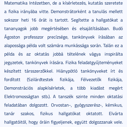
Matematika Intézetben, de a kísérletezés, kutatás szeretete
a fizika irányába vitte. Demonstrátorként a tanulás mellett
sokszor heti 16 órát is tartott. Segítette a hallgatókat a
tananyagok jobb megértésében és elsajátításában. Budó
Ágoston professzor precízsége, tankönyvek írásában az
alapossága példa volt számára munkássága során. Talán ez a
példa és az oktatás jobbá tételének vágya inspirálta
jegyzetek, tankönyvek írására. Fizika feladatgyűjteményeket
készített társszerzőkkel. Hiánypótló tankönyveket írt és
fordított (Szilárdtestek fizikája, Félvezetők fizikája,
Demonstrációs alapkísérletek, a több kiadást megért
Elektromosságtan stb.). A tanszék szinte minden oktatási
feladatában dolgozott. Orvostan-, gyógyszerész-, kémikus,
tanár szakos, fizikus hallgatókat oktatott. Elvárta
hallgatóitól, hogy óráin figyeljenek, együtt dolgozzanak vele.