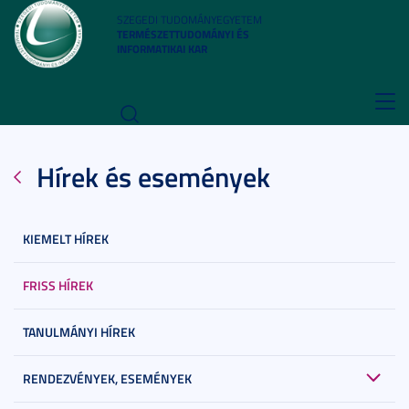
SZEGEDI TUDOMÁNYEGYETEM
TERMÉSZETTUDOMÁNYI ÉS
INFORMATIKAI KAR
Toggl
navig
Hírek és események
KIEMELT HÍREK
FRISS HÍREK
TANULMÁNYI HÍREK
RENDEZVÉNYEK, ESEMÉNYEK