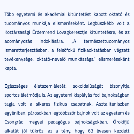
Több egyetemi és akadémiai kitüntetést kapott oktató és
tudományos munkája elismeréseként. Legbüszkébb volt a
Köztársasági Érdemrend Lovagkeresztje kitüntetésre, és az
adományozás indoklására: „A természettudományos
ismeretterjesztésben, a felsőfokú fizikaoktatásban végzett
tevékenysége, oktató-nevelő munkássága” elismeréseként
kapta.
Egészséges életszemléletét, sokoldalúságát bizonyítja
sportos életmódja is. Az egyetemi kispályás foci bajnokságban
tagja volt a sikeres fizikus csapatnak. Asztaliteniszben
egyéniben, párosokban legtöbbször bajnok volt az egyetem és
Csongrád megyei pedagógus bajnokságokban. Örökifjú
alkatát jól tükrözi az a tény, hogy 63 évesen kezdett