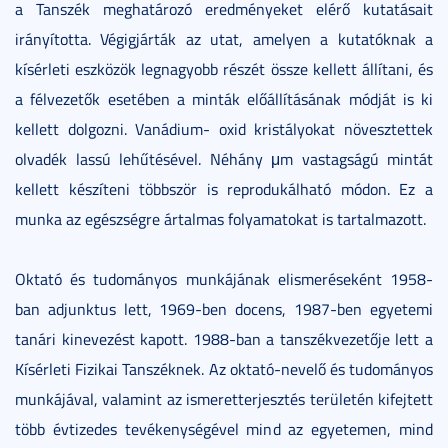
a Tanszék meghatározó eredményeket elérő kutatásait
irányította. Végigjárták az utat, amelyen a kutatóknak a
kísérleti eszközök legnagyobb részét össze kellett állítani, és
a félvezetők esetében a minták előállításának módját is ki
kellett dolgozni. Vanádium- oxid kristályokat növesztettek
olvadék lassú lehűtésével. Néhány μm vastagságú mintát
kellett készíteni többször is reprodukálható módon. Ez a
munka az egészségre ártalmas folyamatokat is tartalmazott.
Oktató és tudományos munkájának elismeréseként 1958-
ban adjunktus lett, 1969-ben docens, 1987-ben egyetemi
tanári kinevezést kapott. 1988-ban a tanszékvezetője lett a
Kísérleti Fizikai Tanszéknek. Az oktató-nevelő és tudományos
munkájával, valamint az ismeretterjesztés területén kifejtett
több évtizedes tevékenységével mind az egyetemen, mind