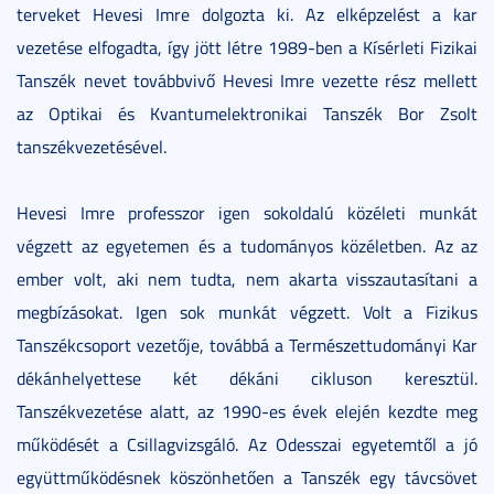
terveket Hevesi Imre dolgozta ki. Az elképzelést a kar
vezetése elfogadta, így jött létre 1989-ben a Kísérleti Fizikai
Tanszék nevet továbbvivő Hevesi Imre vezette rész mellett
az Optikai és Kvantumelektronikai Tanszék Bor Zsolt
tanszékvezetésével.
Hevesi Imre professzor igen sokoldalú közéleti munkát
végzett az egyetemen és a tudományos közéletben. Az az
ember volt, aki nem tudta, nem akarta visszautasítani a
megbízásokat. Igen sok munkát végzett. Volt a Fizikus
Tanszékcsoport vezetője, továbbá a Természettudományi Kar
dékánhelyettese két dékáni cikluson keresztül.
Tanszékvezetése alatt, az 1990-es évek elején kezdte meg
működését a Csillagvizsgáló. Az Odesszai egyetemtől a jó
együttműködésnek köszönhetően a Tanszék egy távcsövet