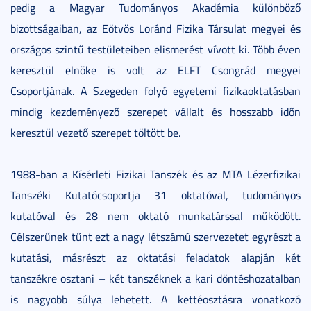
pedig a Magyar Tudományos Akadémia különböző
bizottságaiban, az Eötvös Loránd Fizika Társulat megyei és
országos szintű testületeiben elismerést vívott ki. Több éven
keresztül elnöke is volt az ELFT Csongrád megyei
Csoportjának. A Szegeden folyó egyetemi fizikaoktatásban
mindig kezdeményező szerepet vállalt és hosszabb időn
keresztül vezető szerepet töltött be.
1988-ban a Kísérleti Fizikai Tanszék és az MTA Lézerfizikai
Tanszéki Kutatócsoportja 31 oktatóval, tudományos
kutatóval és 28 nem oktató munkatárssal működött.
Célszerűnek tűnt ezt a nagy létszámú szervezetet egyrészt a
kutatási, másrészt az oktatási feladatok alapján két
tanszékre osztani – két tanszéknek a kari döntéshozatalban
is nagyobb súlya lehetett. A kettéosztásra vonatkozó