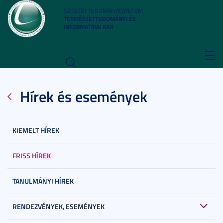
SZEGEDI TUDOMÁNYEGYETEM
TERMÉSZETTUDOMÁNYI ÉS
INFORMATIKAI KAR
Toggl
navig
Hírek és események
KIEMELT HÍREK
FRISS HÍREK
TANULMÁNYI HÍREK
RENDEZVÉNYEK, ESEMÉNYEK