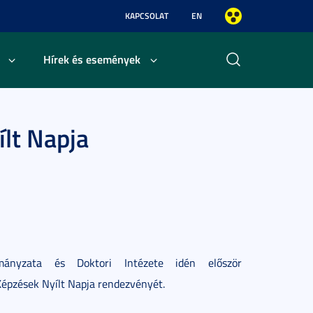
KAPCSOLAT
EN
Hírek és események
lt Napja
ányzata és Doktori Intézete idén először
épzések Nyílt Napja rendezvényét.