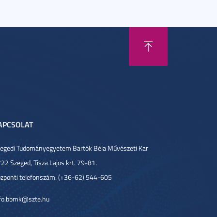
APCSOLAT
egedi Tudományegyetem Bartók Béla Művészeti Kar
22 Szeged, Tisza Lajos krt. 79-81.
zponti telefonszám: (+36-62) 544-605
fo.bbmk@szte.hu