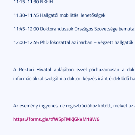
11:15-11:30 NKFIH
11:30-11:45 Hallgatói mobilitási lehetőségek
11:45-12:00 Doktoranduszok Országos Szövetsége bemuta
12:00-12:45 PhD fokozattal az iparban – végzett hallgatók
A Rektori Hivatal aulájában ezzel párhuzamosan a dokt
információkkal szolgálni a doktori képzés iránt érdeklődő h
Az esemény ingyenes, de regisztrációhoz kötött, melyet az 
https://forms.gle/tfWSpTMKjGkVM18W6