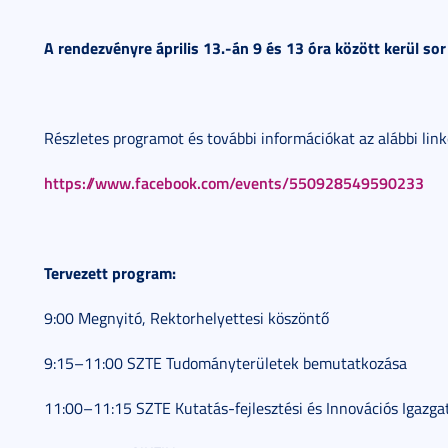
A rendezvényre április 13.-án 9 és 13 óra között kerül sor
Részletes programot és további információkat az alábbi link
https://www.facebook.com/events/550928549590233
Tervezett program:
9:00 Megnyitó, Rektorhelyettesi köszöntő
9:15–11:00 SZTE Tudományterületek bemutatkozása
11:00–11:15 SZTE Kutatás-fejlesztési és Innovációs Igazga