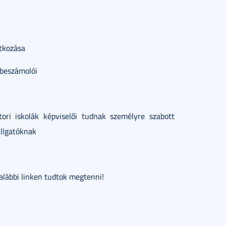
tkozása
 beszámolói
ori iskolák képviselői tudnak személyre szabott
allgatóknak
alábbi linken tudtok megtenni!