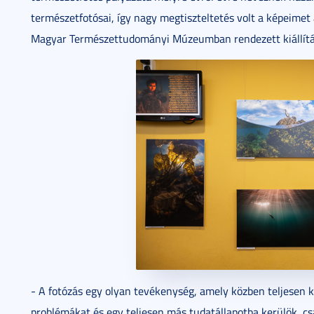
természetfotósai, így nagy megtiszteltetés volt a képeimet 
Magyar Természettudományi Múzeumban rendezett kiállítá
- A fotózás egy olyan tevékenység, amely közben teljesen ki
problémákat és egy teljesen más tudatállapotba kerülök, cs