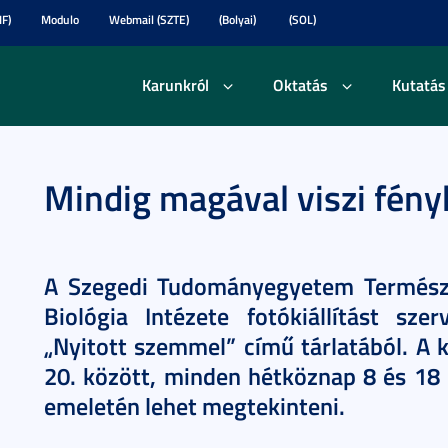
F)
Modulo
Webmail (SZTE)
(Bolyai)
(SOL)
Karunkról
Oktatás
Kutatás
Mindig magával viszi fén
A Szegedi Tudományegyetem Természe
Biológia Intézete fotókiállítást sze
„Nyitott szemmel” című tárlatából. A k
20. között, minden hétköznap 8 és 18 ó
emeletén lehet megtekinteni.