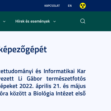
KAPCSOLAT
EN
Hírek és események
yképezőgépét
ttudományi és Informatikai Kar
rvezett Li Gábor természetfotós
épeket 2022. április 21. és május
ra között a Biológia Intézet első