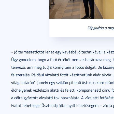
Képgaléria a meg
- Jó természetfotót lehet egy kevésbé jó technikával is kész
Úgy gondolom, hogy a fotó értékét nem az határozza meg, h
tényező, ami meg tudja könnyíteni a fotós dolgát. De bizon
felszerelés. Például vízalatti fotót készíthetünk akár akvár
világ határán” (amely egy sziklán pihenő üstökös kormorán
élőhelyének vízfelszín alatti és feletti komponensét) című 
a célra gyártott vízalatti tok használata. A vízalatti fotóz
Fiatal Tehetségei Ösztöndíj által nyílt lehetőségem – zárta 