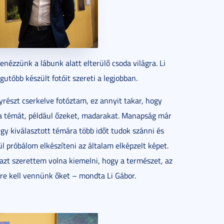
lenézzünk a lábunk alatt elterülő csoda világra. Li
utóbb készült fotóit szereti a legjobban.
észt cserkelve fotóztam, ez annyit takar, hogy
 a témát, például őzeket, madarakat. Manapság már
gy kiválasztott témára több időt tudok szánni és
l próbálom elkészíteni az általam elképzelt képet.
 azt szerettem volna kiemelni, hogy a természet, az
re kell vennünk őket – mondta Li Gábor.