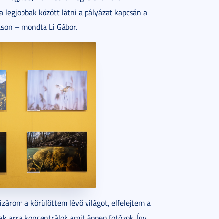
a legjobbak között látni a pályázat kapcsán a
son – mondta Li Gábor.
zárom a körülöttem lévő világot, elfelejtem a
ak arra koncentrálok amit éppen fotózok. Így