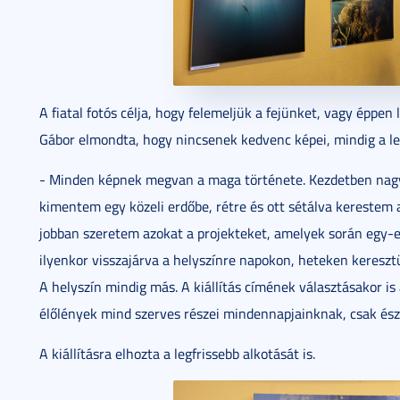
A fiatal fotós célja, hogy felemeljük a fejünket, vagy éppen 
Gábor elmondta, hogy nincsenek kedvenc képei, mindig a leg
- Minden képnek megvan a maga története. Kezdetben nagyr
kimentem egy közeli erdőbe, rétre és ott sétálva kerestem
jobban szeretem azokat a projekteket, amelyek során egy-e
ilyenkor visszajárva a helyszínre napokon, heteken keresztü
A helyszín mindig más. A kiállítás címének választásakor is
élőlények mind szerves részei mindennapjainknak, csak ész
A kiállításra elhozta a legfrissebb alkotását is.