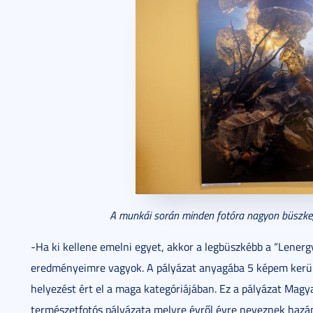
A munkái során minden fotóra nagyon büszke, 
-Ha ki kellene emelni egyet, akkor a legbüszkébb a “Lener
eredményeimre vagyok. A pályázat anyagába 5 képem került
helyezést ért el a maga kategóriájában. Ez a pályázat Mag
természetfotós pályázata melyre évről évre neveznek hazán