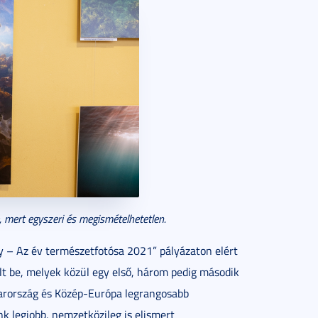
mert egyszeri és megismételhetetlen.
gy – Az év természetfotósa 2021” pályázaton elért
 be, melyek közül egy első, három pedig második
yarország és Közép-Európa legrangosabb
k legjobb, nemzetközileg is elismert