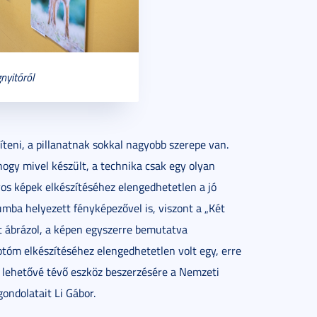
nyitóról
íteni, a pillanatnak sokkal nagyobb szerepe van.
ogy mivel készült, a technika csak egy olyan
yos képek elkészítéséhez elengedhetetlen a jó
iumba helyezett fényképezővel is, viszont a „Két
t ábrázol, a képen egyszerre bemutatva
fotóm elkészítéséhez elengedhetetlen volt egy, erre
ást lehetővé tévő eszköz beszerzésére a Nemzeti
gondolatait Li Gábor.