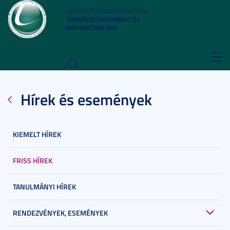
SZEGEDI TUDOMÁNYEGYETEM
TERMÉSZETTUDOMÁNYI ÉS
INFORMATIKAI KAR
Toggl
navig
Hírek és események
KIEMELT HÍREK
FRISS HÍREK
TANULMÁNYI HÍREK
RENDEZVÉNYEK, ESEMÉNYEK