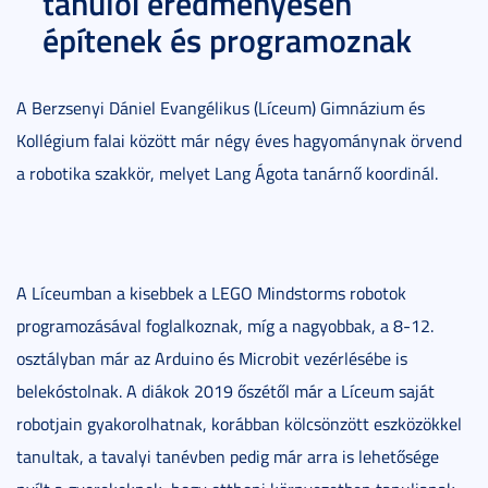
tanulói eredményesen
építenek és programoznak
A Berzsenyi Dániel Evangélikus (Líceum) Gimnázium és
Kollégium falai között már négy éves hagyománynak örvend
a robotika szakkör, melyet Lang Ágota tanárnő koordinál.
A Líceumban a kisebbek a LEGO Mindstorms robotok
programozásával foglalkoznak, míg a nagyobbak, a 8-12.
osztályban már az Arduino és Microbit vezérlésébe is
belekóstolnak. A diákok 2019 őszétől már a Líceum saját
robotjain gyakorolhatnak, korábban kölcsönzött eszközökkel
tanultak, a tavalyi tanévben pedig már arra is lehetősége