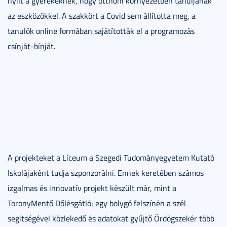
nyílt a gyerekeknek, hogy otthoni környezetben tanuljanak
az eszközökkel. A szakkört a Covid sem állította meg, a
tanulók online formában sajátították el a programozás
csínját-bínját.
A projekteket a Líceum a Szegedi Tudományegyetem Kutató
Iskolájaként tudja szponzorálni. Ennek keretében számos
izgalmas és innovatív projekt készült már, mint a
ToronyMentő Dőlésgátló; egy bolygó felszínén a szél
segítségével közlekedő és adatokat gyűjtő Ördögszekér több